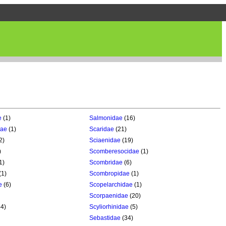
e
(1)
Salmonidae
(16)
dae
(1)
Scaridae
(21)
2)
Sciaenidae
(19)
)
Scomberesocidae
(1)
1)
Scombridae
(6)
(1)
Scombropidae
(1)
e
(6)
Scopelarchidae
(1)
Scorpaenidae
(20)
4)
Scyliorhinidae
(5)
Sebastidae
(34)