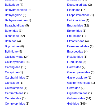
Balitoridae
(4)
Dussumieriidae
(2)
Bathydraconidae
(2)
Eleotridae
(15)
Bathylagidae
(3)
Ellopostomatidae
(1)
Bathymasteridae
(1)
Embiotocidae
(4)
Batrachoididae
(5)
Engraulidae
(12)
Belonidae
(1)
Epigonidae
(1)
Blenniidae
(52)
Ereuniidae
(1)
Bothidae
(4)
Etmopteridae
(4)
Bryconidae
(6)
Evermannellidae
(1)
Bythitidae
(5)
Exocoetidae
(4)
Callichthyidae
(24)
Fistulariidae
(1)
Callionymidae
(18)
Fundulidae
(3)
Carangidae
(18)
Galaxiidae
(2)
Carapidae
(1)
Gasteropelecidae
(4)
Carcharhinidae
(5)
Gasterosteidae
(1)
Caristiidae
(1)
Gastromyzontidae
(1)
Catostomidae
(4)
Gerreidae
(2)
Centrarchidae
(1)
Gigantactinidae
(1)
Centriscidae
(1)
Gobiesocidae
(34)
Centrolophidae
(1)
Gobiidae
(169)