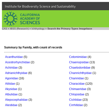
Institute for Biodiversity Science and Sustainability
CAS
»
IBSS (Research)
»
Ichthyology
»
Search the Primary Types Imagebase
Summary by Family, with count of records
Acanthuridae
(5)
Cetomimidae
(4)
Acestrorhynchidae
(2)
Chaenopsidae
(13)
Achiridae
(3)
Chaetodontidae
(9)
Adrianichthyidae
(6)
Channichthyidae
(1)
Agonidae
(16)
Channidae
(1)
Ailiidae
(1)
Characidae
(120)
Akysidae
(1)
Chimaeridae
(3)
Albulidae
(1)
Chlopsidae
(2)
Alepocephalidae
(3)
Cichlidae
(23)
Alestidae
(2)
Cirrhitidae
(2)