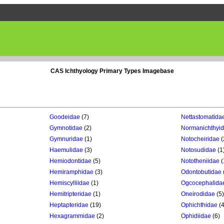
CAS Ichthyology Primary Types Imagebase
Goodeidae
(7)
Nettastomatida
Gymnotidae
(2)
Normanichthyi
Gymnuridae
(1)
Notocheiridae
(
Haemulidae
(3)
Notosudidae
(1
Hemiodontidae
(5)
Nototheniidae
(
Hemiramphidae
(3)
Odontobutidae
Hemiscylliidae
(1)
Ogcocephalida
Hemitripteridae
(1)
Oneirodidae
(5)
Heptapteridae
(19)
Ophichthidae
(4
Hexagrammidae
(2)
Ophidiidae
(6)