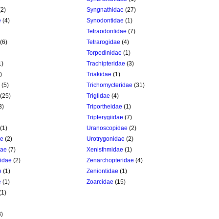
2)
Syngnathidae
(27)
e
(4)
Synodontidae
(1)
Tetraodontidae
(7)
(6)
Tetrarogidae
(4)
Torpedinidae
(1)
1)
Trachipteridae
(3)
)
Triakidae
(1)
(5)
Trichomycteridae
(31)
(25)
Triglidae
(4)
3)
Triportheidae
(1)
Tripterygiidae
(7)
(1)
Uranoscopidae
(2)
ae
(2)
Urotrygonidae
(2)
dae
(7)
Xenisthmidae
(1)
idae
(2)
Zenarchopteridae
(4)
e
(1)
Zeniontidae
(1)
e
(1)
Zoarcidae
(15)
(1)
)