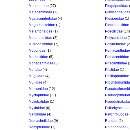
Macrouridae
(27)
Pinguipedidae
(
Malacanthidae
(1)
Platycephalida
Mastacembelidae
(4)
Plesiopidae
(1)
Megachasmidae
(1)
Pleuronectidae
Melamphaidae
(1)
Poeciliidae
(14)
Melanocetidae
(2)
Polycentridae
(
Microdesmidae
(7)
Polynemidae
(2
Mobulidae
(1)
Pomacanthidae
Mochokidae
(5)
Pomacentridae
Monacanthidae
(3)
Priacanthidae
(
Moridae
(4)
Pristidae
(1)
Mugilidae
(4)
Pristiophoridae
Mullidae
(4)
Prochilodontid
Muraenidae
(12)
Pseudochromi
Myctophidae
(11)
Pseudopimelod
Myliobatidae
(1)
Pseudotriakida
Myxinidae
(6)
Psilorhynchida
Narcinidae
(4)
Psychrolutidae
Nemacheilidae
(9)
Rajidae
(2)
Nemipteridae
(1)
Rhinobatidae
(3