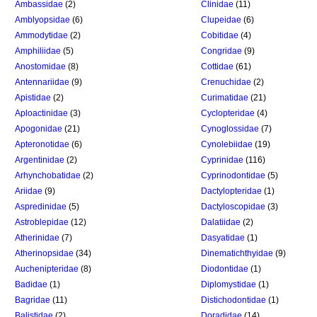
Ambassidae
(2)
Clinidae
(11)
Amblyopsidae
(6)
Clupeidae
(6)
Ammodytidae
(2)
Cobitidae
(4)
Amphiliidae
(5)
Congridae
(9)
Anostomidae
(8)
Cottidae
(61)
Antennariidae
(9)
Crenuchidae
(2)
Apistidae
(2)
Curimatidae
(21)
Aploactinidae
(3)
Cyclopteridae
(4)
Apogonidae
(21)
Cynoglossidae
(7)
Apteronotidae
(6)
Cynolebiidae
(19)
Argentinidae
(2)
Cyprinidae
(116)
Arhynchobatidae
(2)
Cyprinodontidae
(5)
Ariidae
(9)
Dactylopteridae
(1)
Aspredinidae
(5)
Dactyloscopidae
(3)
Astroblepidae
(12)
Dalatiidae
(2)
Atherinidae
(7)
Dasyatidae
(1)
Atherinopsidae
(34)
Dinematichthyidae
(9)
Auchenipteridae
(8)
Diodontidae
(1)
Badidae
(1)
Diplomystidae
(1)
Bagridae
(11)
Distichodontidae
(1)
Balistidae
(2)
Doradidae
(14)