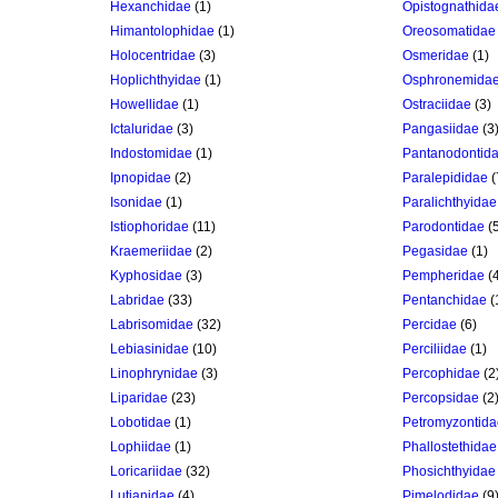
Hexanchidae
(1)
Opistognathida
Himantolophidae
(1)
Oreosomatidae
Holocentridae
(3)
Osmeridae
(1)
Hoplichthyidae
(1)
Osphronemida
Howellidae
(1)
Ostraciidae
(3)
Ictaluridae
(3)
Pangasiidae
(3
Indostomidae
(1)
Pantanodontid
Ipnopidae
(2)
Paralepididae
(
Isonidae
(1)
Paralichthyidae
Istiophoridae
(11)
Parodontidae
(5
Kraemeriidae
(2)
Pegasidae
(1)
Kyphosidae
(3)
Pempheridae
(4
Labridae
(33)
Pentanchidae
(
Labrisomidae
(32)
Percidae
(6)
Lebiasinidae
(10)
Perciliidae
(1)
Linophrynidae
(3)
Percophidae
(2
Liparidae
(23)
Percopsidae
(2
Lobotidae
(1)
Petromyzontida
Lophiidae
(1)
Phallostethidae
Loricariidae
(32)
Phosichthyidae
Lutjanidae
(4)
Pimelodidae
(9