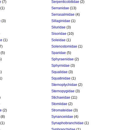
e
(7)
Serpenticobitidae
(2)
(1)
Serranidae
(13)
Serrasalmidae
(4)
e
(3)
Sillaginidae
(1)
Siluridae
(3)
)
Sisoridae
(10)
ae
(1)
Soleidae
(1)
7)
Solenostomidae
(1)
(5)
Sparidae
(5)
)
Sphyraenidae
(2)
Sphyrnidae
(3)
)
Squalidae
(3)
1)
Squatinidae
(1)
Sternoptychidae
(2)
Sternopygidae
(3)
)
Stichaeidae
(11)
)
Stomiidae
(2)
e
(2)
Stromateidae
(3)
(8)
Synanceiidae
(4)
(1)
Synaphobranchidae
(1)
)
Synbranchidae
(1)