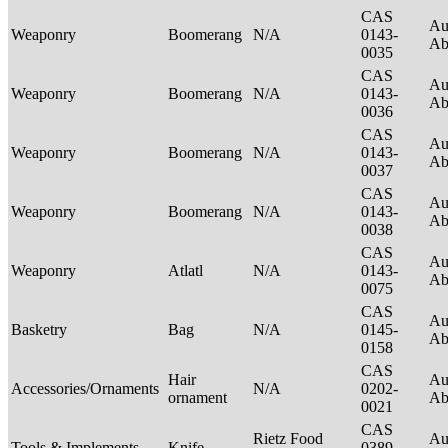
CAS
Au
Weaponry
Boomerang
N/A
0143-
Ab
0035
CAS
Au
Weaponry
Boomerang
N/A
0143-
Ab
0036
CAS
Au
Weaponry
Boomerang
N/A
0143-
Ab
0037
CAS
Au
Weaponry
Boomerang
N/A
0143-
Ab
0038
CAS
Au
Weaponry
Atlatl
N/A
0143-
Ab
0075
CAS
Au
Basketry
Bag
N/A
0145-
Ab
0158
CAS
Hair
Au
Accessories/Ornaments
N/A
0202-
ornament
Ab
0021
CAS
Rietz Food
Au
Tools & Implements
Knife
0389-