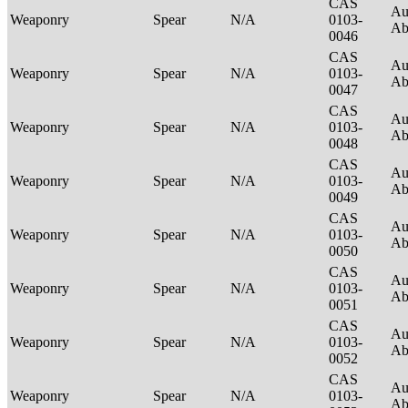
CAS
Au
Weaponry
Spear
N/A
0103-
Ab
0046
CAS
Au
Weaponry
Spear
N/A
0103-
Ab
0047
CAS
Au
Weaponry
Spear
N/A
0103-
Ab
0048
CAS
Au
Weaponry
Spear
N/A
0103-
Ab
0049
CAS
Au
Weaponry
Spear
N/A
0103-
Ab
0050
CAS
Au
Weaponry
Spear
N/A
0103-
Ab
0051
CAS
Au
Weaponry
Spear
N/A
0103-
Ab
0052
CAS
Au
Weaponry
Spear
N/A
0103-
Ab