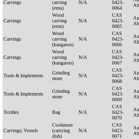
Carvings
carving
N/A
0423-
Ab
(emu)
0064
Wood
CAS
Au
Carvings
carving
N/A
0423-
Ab
(emu)
0065
Wood
CAS
Au
Carvings
carving
N/A
0423-
Ab
(kangaroo)
0066
Wood
CAS
Au
Carvings
carving
N/A
0423-
Ab
(kangaroo)
0067
CAS
Grinding
Au
Tools & Implements
N/A
0423-
stone
Ab
0068
CAS
Grinding
Au
Tools & Implements
N/A
0423-
stone
Ab
0069
CAS
Au
Textiles
Bag
N/A
0423-
Ab
0070
Coolamon
CAS
Au
Carvings; Vessels
(carrying
N/A
0423-
Ab
dish)
0071