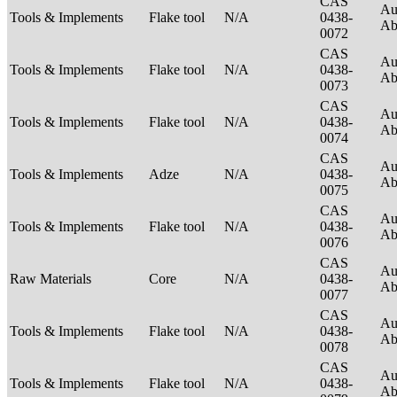
CAS
Au
Tools & Implements
Flake tool
N/A
0438-
Ab
0072
CAS
Au
Tools & Implements
Flake tool
N/A
0438-
Ab
0073
CAS
Au
Tools & Implements
Flake tool
N/A
0438-
Ab
0074
CAS
Au
Tools & Implements
Adze
N/A
0438-
Ab
0075
CAS
Au
Tools & Implements
Flake tool
N/A
0438-
Ab
0076
CAS
Au
Raw Materials
Core
N/A
0438-
Ab
0077
CAS
Au
Tools & Implements
Flake tool
N/A
0438-
Ab
0078
CAS
Au
Tools & Implements
Flake tool
N/A
0438-
Ab