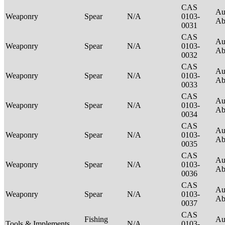
CAS
Au
Weaponry
Spear
N/A
0103-
Ab
0031
CAS
Au
Weaponry
Spear
N/A
0103-
Ab
0032
CAS
Au
Weaponry
Spear
N/A
0103-
Ab
0033
CAS
Au
Weaponry
Spear
N/A
0103-
Ab
0034
CAS
Au
Weaponry
Spear
N/A
0103-
Ab
0035
CAS
Au
Weaponry
Spear
N/A
0103-
Ab
0036
CAS
Au
Weaponry
Spear
N/A
0103-
Ab
0037
CAS
Fishing
Au
Tools & Implements
N/A
0103-