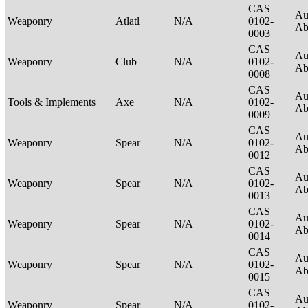
CAS
Au
Weaponry
Atlatl
N/A
0102-
Ab
0003
CAS
Au
Weaponry
Club
N/A
0102-
Ab
0008
CAS
Au
Tools & Implements
Axe
N/A
0102-
Ab
0009
CAS
Au
Weaponry
Spear
N/A
0102-
Ab
0012
CAS
Au
Weaponry
Spear
N/A
0102-
Ab
0013
CAS
Au
Weaponry
Spear
N/A
0102-
Ab
0014
CAS
Au
Weaponry
Spear
N/A
0102-
Ab
0015
CAS
Au
Weaponry
Spear
N/A
0102-