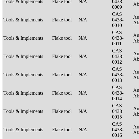
Tools & Implements
Flake tool
N/A
0438-
Ab
0009
CAS
Au
Tools & Implements
Flake tool
N/A
0438-
Ab
0010
CAS
Au
Tools & Implements
Flake tool
N/A
0438-
Ab
0011
CAS
Au
Tools & Implements
Flake tool
N/A
0438-
Ab
0012
CAS
Au
Tools & Implements
Flake tool
N/A
0438-
Ab
0013
CAS
Au
Tools & Implements
Flake tool
N/A
0438-
Ab
0014
CAS
Au
Tools & Implements
Flake tool
N/A
0438-
Ab
0015
CAS
Au
Tools & Implements
Flake tool
N/A
0438-
Ab
0016