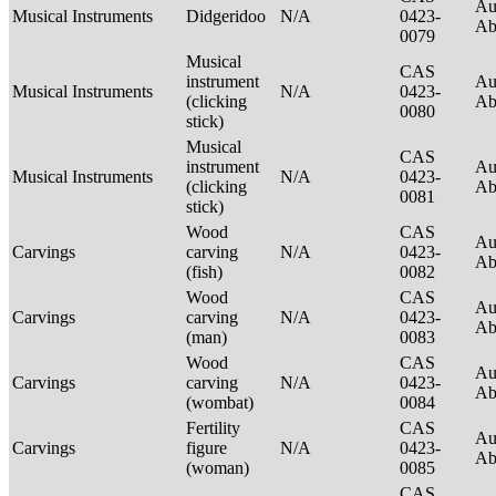
Au
Musical Instruments
Didgeridoo
N/A
0423-
Ab
0079
Musical
CAS
instrument
Au
Musical Instruments
N/A
0423-
(clicking
Ab
0080
stick)
Musical
CAS
instrument
Au
Musical Instruments
N/A
0423-
(clicking
Ab
0081
stick)
Wood
CAS
Au
Carvings
carving
N/A
0423-
Ab
(fish)
0082
Wood
CAS
Au
Carvings
carving
N/A
0423-
Ab
(man)
0083
Wood
CAS
Au
Carvings
carving
N/A
0423-
Ab
(wombat)
0084
Fertility
CAS
Au
Carvings
figure
N/A
0423-
Ab
(woman)
0085
CAS