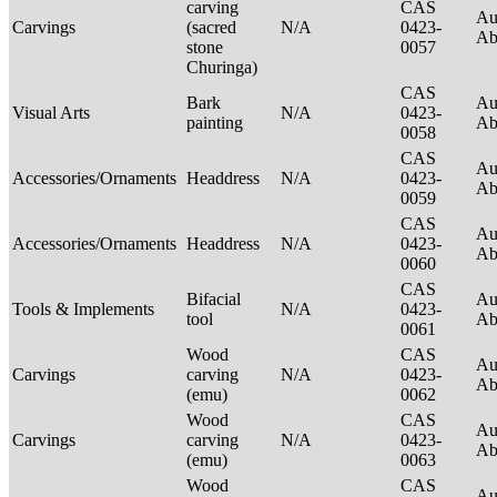
carving
CAS
Au
Carvings
(sacred
N/A
0423-
Ab
stone
0057
Churinga)
CAS
Bark
Au
Visual Arts
N/A
0423-
painting
Ab
0058
CAS
Au
Accessories/Ornaments
Headdress
N/A
0423-
Ab
0059
CAS
Au
Accessories/Ornaments
Headdress
N/A
0423-
Ab
0060
CAS
Bifacial
Au
Tools & Implements
N/A
0423-
tool
Ab
0061
Wood
CAS
Au
Carvings
carving
N/A
0423-
Ab
(emu)
0062
Wood
CAS
Au
Carvings
carving
N/A
0423-
Ab
(emu)
0063
Wood
CAS
Au