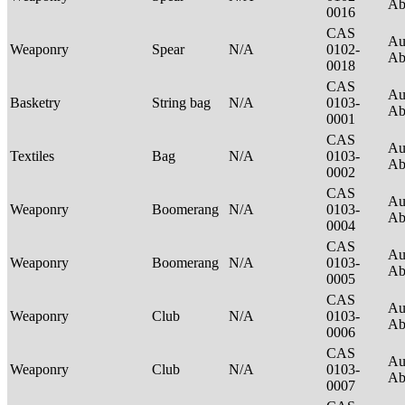
Ab
0016
CAS
Au
Weaponry
Spear
N/A
0102-
Ab
0018
CAS
Au
Basketry
String bag
N/A
0103-
Ab
0001
CAS
Au
Textiles
Bag
N/A
0103-
Ab
0002
CAS
Au
Weaponry
Boomerang
N/A
0103-
Ab
0004
CAS
Au
Weaponry
Boomerang
N/A
0103-
Ab
0005
CAS
Au
Weaponry
Club
N/A
0103-
Ab
0006
CAS
Au
Weaponry
Club
N/A
0103-
Ab
0007