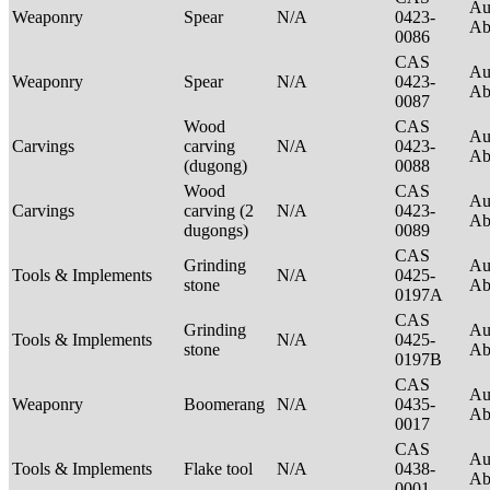
Au
Weaponry
Spear
N/A
0423-
Ab
0086
CAS
Au
Weaponry
Spear
N/A
0423-
Ab
0087
Wood
CAS
Au
Carvings
carving
N/A
0423-
Ab
(dugong)
0088
Wood
CAS
Au
Carvings
carving (2
N/A
0423-
Ab
dugongs)
0089
CAS
Grinding
Au
Tools & Implements
N/A
0425-
stone
Ab
0197A
CAS
Grinding
Au
Tools & Implements
N/A
0425-
stone
Ab
0197B
CAS
Au
Weaponry
Boomerang
N/A
0435-
Ab
0017
CAS
Au
Tools & Implements
Flake tool
N/A
0438-
Ab
0001