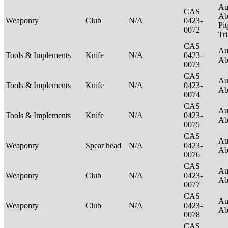
Au
CAS
Ab
Weaponry
Club
N/A
0423-
Pit
0072
Tr
CAS
Au
Tools & Implements
Knife
N/A
0423-
Ab
0073
CAS
Au
Tools & Implements
Knife
N/A
0423-
Ab
0074
CAS
Au
Tools & Implements
Knife
N/A
0423-
Ab
0075
CAS
Au
Weaponry
Spear head
N/A
0423-
Ab
0076
CAS
Au
Weaponry
Club
N/A
0423-
Ab
0077
CAS
Au
Weaponry
Club
N/A
0423-
Ab
0078
CAS