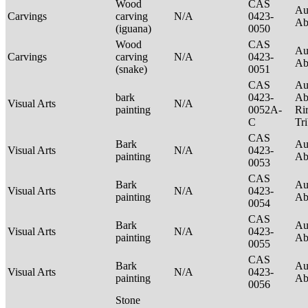
Wood
CAS
Au
Carvings
carving
N/A
0423-
Ab
(iguana)
0050
Wood
CAS
Au
Carvings
carving
N/A
0423-
Ab
(snake)
0051
CAS
Au
bark
0423-
Ab
Visual Arts
N/A
painting
0052A-
Ri
C
Tr
CAS
Bark
Au
Visual Arts
N/A
0423-
painting
Ab
0053
CAS
Bark
Au
Visual Arts
N/A
0423-
painting
Ab
0054
CAS
Bark
Au
Visual Arts
N/A
0423-
painting
Ab
0055
CAS
Bark
Au
Visual Arts
N/A
0423-
painting
Ab
0056
Stone