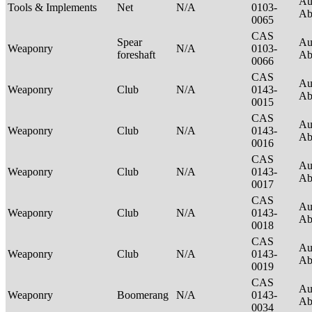
Au
Tools & Implements
Net
N/A
0103-
Ab
0065
CAS
Spear
Au
Weaponry
N/A
0103-
foreshaft
Ab
0066
CAS
Au
Weaponry
Club
N/A
0143-
Ab
0015
CAS
Au
Weaponry
Club
N/A
0143-
Ab
0016
CAS
Au
Weaponry
Club
N/A
0143-
Ab
0017
CAS
Au
Weaponry
Club
N/A
0143-
Ab
0018
CAS
Au
Weaponry
Club
N/A
0143-
Ab
0019
CAS
Au
Weaponry
Boomerang
N/A
0143-
Ab
0034