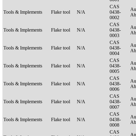
CAS
Au
Tools & Implements
Flake tool
N/A
0438-
Ab
0002
CAS
Au
Tools & Implements
Flake tool
N/A
0438-
Ab
0003
CAS
Au
Tools & Implements
Flake tool
N/A
0438-
Ab
0004
CAS
Au
Tools & Implements
Flake tool
N/A
0438-
Ab
0005
CAS
Au
Tools & Implements
Flake tool
N/A
0438-
Ab
0006
CAS
Au
Tools & Implements
Flake tool
N/A
0438-
Ab
0007
CAS
Au
Tools & Implements
Flake tool
N/A
0438-
Ab
0008
CAS
Au