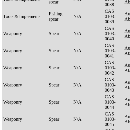
spear
Ab
0038
CAS
Fishing
Au
Tools & Implements
N/A
0103-
spear
Ab
0039
CAS
Au
Weaponry
Spear
N/A
0103-
Ab
0040
CAS
Au
Weaponry
Spear
N/A
0103-
Ab
0041
CAS
Au
Weaponry
Spear
N/A
0103-
Ab
0042
CAS
Au
Weaponry
Spear
N/A
0103-
Ab
0043
CAS
Au
Weaponry
Spear
N/A
0103-
Ab
0044
CAS
Au
Weaponry
Spear
N/A
0103-
Ab
0045