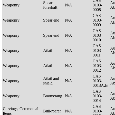
CAS
Spear
Au
Weaponry
N/A
0103-
foreshaft
Ab
0008
CAS
Au
Weaponry
Spear end
N/A
0103-
Ab
0009
CAS
Au
Weaponry
Spear end
N/A
0103-
Ab
0010
CAS
Au
Weaponry
Atlatl
N/A
0103-
Ab
0011
CAS
Au
Weaponry
Atlatl
N/A
0103-
Ab
0012
CAS
Atlatl and
Au
Weaponry
N/A
0103-
shield
Ab
0013A,B
CAS
Au
Weaponry
Boomerang
N/A
0103-
Ab
0014
CAS
Carvings; Ceremonial
Au
Bull-roarer
N/A
0103-
Items
Ab