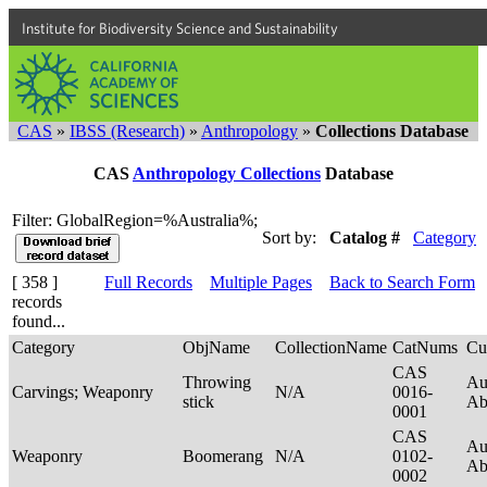
Institute for Biodiversity Science and Sustainability
CAS
»
IBSS (Research)
»
Anthropology
»
Collections Database
CAS
Anthropology Collections
Database
Filter: GlobalRegion=%Australia%;
Sort by:
Catalog #
Category
[ 358 ]
Full Records
Multiple Pages
Back to Search Form
records
found...
Category
ObjName
CollectionName
CatNums
Cu
CAS
Throwing
Au
Carvings; Weaponry
N/A
0016-
stick
Ab
0001
CAS
Au
Weaponry
Boomerang
N/A
0102-
Ab
0002