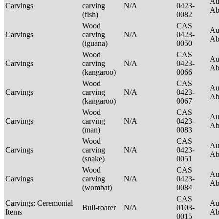
Au
Carvings
carving
N/A
0423-
Ab
(fish)
0082
Wood
CAS
Au
Carvings
carving
N/A
0423-
Ab
(iguana)
0050
Wood
CAS
Au
Carvings
carving
N/A
0423-
Ab
(kangaroo)
0066
Wood
CAS
Au
Carvings
carving
N/A
0423-
Ab
(kangaroo)
0067
Wood
CAS
Au
Carvings
carving
N/A
0423-
Ab
(man)
0083
Wood
CAS
Au
Carvings
carving
N/A
0423-
Ab
(snake)
0051
Wood
CAS
Au
Carvings
carving
N/A
0423-
Ab
(wombat)
0084
CAS
Carvings; Ceremonial
Au
Bull-roarer
N/A
0103-
Items
Ab
0015