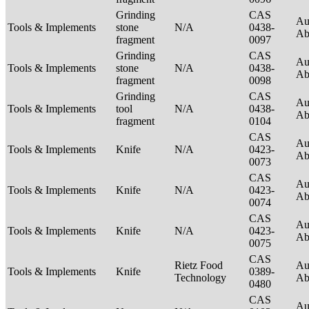
Grinding
CAS
Au
Tools & Implements
stone
N/A
0438-
Ab
fragment
0097
Grinding
CAS
Au
Tools & Implements
stone
N/A
0438-
Ab
fragment
0098
Grinding
CAS
Au
Tools & Implements
tool
N/A
0438-
Ab
fragment
0104
CAS
Au
Tools & Implements
Knife
N/A
0423-
Ab
0073
CAS
Au
Tools & Implements
Knife
N/A
0423-
Ab
0074
CAS
Au
Tools & Implements
Knife
N/A
0423-
Ab
0075
CAS
Rietz Food
Au
Tools & Implements
Knife
0389-
Technology
Ab
0480
CAS
Au