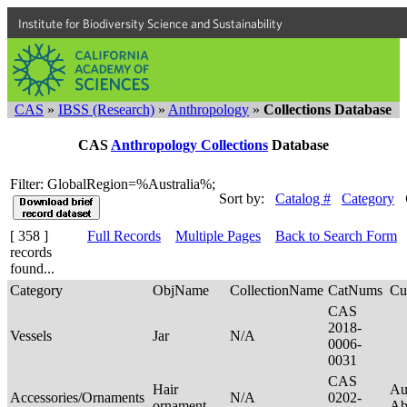
Institute for Biodiversity Science and Sustainability
CAS
»
IBSS (Research)
»
Anthropology
»
Collections Database
CAS
Anthropology Collections
Database
Filter: GlobalRegion=%Australia%;
Sort by:
Catalog #
Category
[ 358 ]
Full Records
Multiple Pages
Back to Search Form
records
found...
Category
ObjName
CollectionName
CatNums
Cu
CAS
2018-
Vessels
Jar
N/A
0006-
0031
CAS
Hair
Au
Accessories/Ornaments
N/A
0202-
ornament
Ab