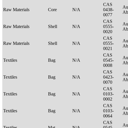
CAS
Au
Raw Materials
Core
N/A
0438-
Ab
0077
CAS
Au
Raw Materials
Shell
N/A
0555-
Ab
0020
CAS
Au
Raw Materials
Shell
N/A
0555-
Ab
0021
CAS
Au
Textiles
Bag
N/A
0545-
Ab
0008
CAS
Au
Textiles
Bag
N/A
0423-
Ab
0070
CAS
Au
Textiles
Bag
N/A
0103-
Ab
0002
CAS
Au
Textiles
Bag
N/A
0103-
Ab
0064
CAS
Au
Textiles
Mat
N/A
0545-