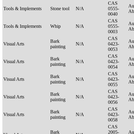
CAS
Au
Tools & Implements
Stone tool
N/A
0555-
Ab
0040
CAS
Au
Tools & Implements
Whip
N/A
0555-
Ab
0003
CAS
Bark
Au
Visual Arts
N/A
0423-
painting
Ab
0053
CAS
Bark
Au
Visual Arts
N/A
0423-
painting
Ab
0054
CAS
Bark
Au
Visual Arts
N/A
0423-
painting
Ab
0055
CAS
Bark
Au
Visual Arts
N/A
0423-
painting
Ab
0056
CAS
Bark
Au
Visual Arts
N/A
0423-
painting
Ab
0058
CAS
Bark
2005-
Au