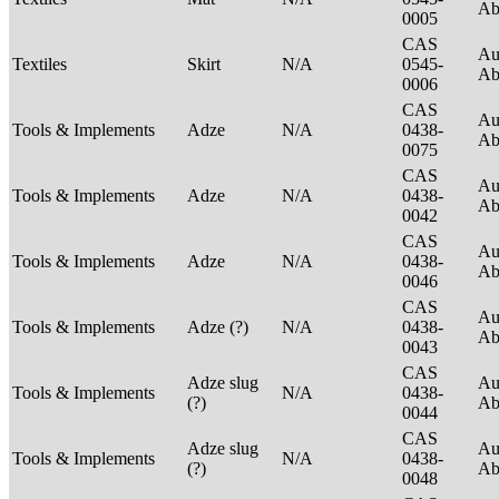
Ab
0005
CAS
Au
Textiles
Skirt
N/A
0545-
Ab
0006
CAS
Au
Tools & Implements
Adze
N/A
0438-
Ab
0075
CAS
Au
Tools & Implements
Adze
N/A
0438-
Ab
0042
CAS
Au
Tools & Implements
Adze
N/A
0438-
Ab
0046
CAS
Au
Tools & Implements
Adze (?)
N/A
0438-
Ab
0043
CAS
Adze slug
Au
Tools & Implements
N/A
0438-
(?)
Ab
0044
CAS
Adze slug
Au
Tools & Implements
N/A
0438-
(?)
Ab
0048