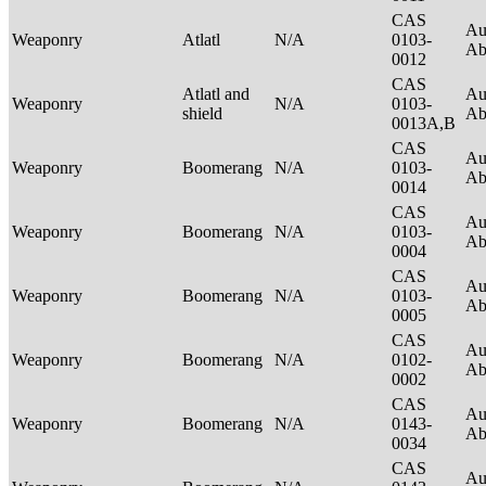
CAS
Au
Weaponry
Atlatl
N/A
0103-
Ab
0012
CAS
Atlatl and
Au
Weaponry
N/A
0103-
shield
Ab
0013A,B
CAS
Au
Weaponry
Boomerang
N/A
0103-
Ab
0014
CAS
Au
Weaponry
Boomerang
N/A
0103-
Ab
0004
CAS
Au
Weaponry
Boomerang
N/A
0103-
Ab
0005
CAS
Au
Weaponry
Boomerang
N/A
0102-
Ab
0002
CAS
Au
Weaponry
Boomerang
N/A
0143-
Ab
0034
CAS
Au