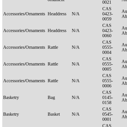
0021
CAS
Au
Accessories/Ornaments
Headdress
N/A
0423-
Ab
0059
CAS
Au
Accessories/Ornaments
Headdress
N/A
0423-
Ab
0060
CAS
Au
Accessories/Ornaments
Rattle
N/A
0555-
Ab
0004
CAS
Au
Accessories/Ornaments
Rattle
N/A
0555-
Ab
0005
CAS
Au
Accessories/Ornaments
Rattle
N/A
0555-
Ab
0006
CAS
Au
Basketry
Bag
N/A
0145-
Ab
0158
CAS
Au
Basketry
Basket
N/A
0545-
Ab
0001
CAS