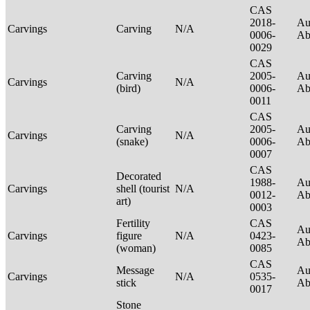
CAS
2018-
Au
Carvings
Carving
N/A
0006-
Ab
0029
CAS
Carving
2005-
Au
Carvings
N/A
(bird)
0006-
Ab
0011
CAS
Carving
2005-
Au
Carvings
N/A
(snake)
0006-
Ab
0007
CAS
Decorated
1988-
Au
Carvings
shell (tourist
N/A
0012-
Ab
art)
0003
Fertility
CAS
Au
Carvings
figure
N/A
0423-
Ab
(woman)
0085
CAS
Message
Au
Carvings
N/A
0535-
stick
Ab
0017
Stone