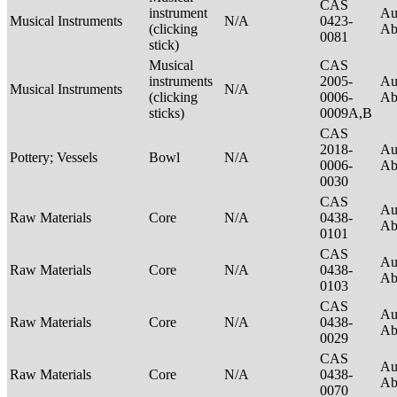
CAS
instrument
Au
Musical Instruments
N/A
0423-
(clicking
Ab
0081
stick)
Musical
CAS
instruments
2005-
Au
Musical Instruments
N/A
(clicking
0006-
Ab
sticks)
0009A,B
CAS
2018-
Au
Pottery; Vessels
Bowl
N/A
0006-
Ab
0030
CAS
Au
Raw Materials
Core
N/A
0438-
Ab
0101
CAS
Au
Raw Materials
Core
N/A
0438-
Ab
0103
CAS
Au
Raw Materials
Core
N/A
0438-
Ab
0029
CAS
Au
Raw Materials
Core
N/A
0438-
Ab
0070