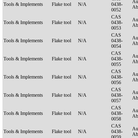
Au
Tools & Implements
Flake tool
N/A
0438-
Ab
0052
CAS
Au
Tools & Implements
Flake tool
N/A
0438-
Ab
0053
CAS
Au
Tools & Implements
Flake tool
N/A
0438-
Ab
0054
CAS
Au
Tools & Implements
Flake tool
N/A
0438-
Ab
0055
CAS
Au
Tools & Implements
Flake tool
N/A
0438-
Ab
0056
CAS
Au
Tools & Implements
Flake tool
N/A
0438-
Ab
0057
CAS
Au
Tools & Implements
Flake tool
N/A
0438-
Ab
0058
CAS
Au
Tools & Implements
Flake tool
N/A
0438-
Ab
0059