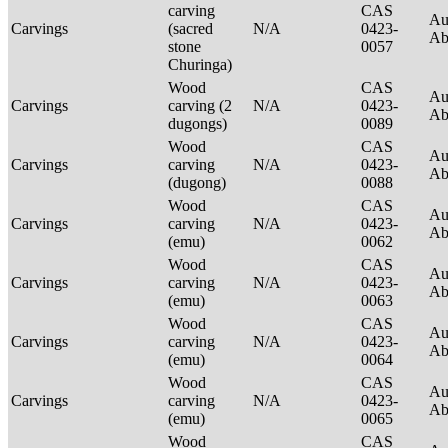
carving
CAS
Au
Carvings
(sacred
N/A
0423-
Ab
stone
0057
Churinga)
Wood
CAS
Au
Carvings
carving (2
N/A
0423-
Ab
dugongs)
0089
Wood
CAS
Au
Carvings
carving
N/A
0423-
Ab
(dugong)
0088
Wood
CAS
Au
Carvings
carving
N/A
0423-
Ab
(emu)
0062
Wood
CAS
Au
Carvings
carving
N/A
0423-
Ab
(emu)
0063
Wood
CAS
Au
Carvings
carving
N/A
0423-
Ab
(emu)
0064
Wood
CAS
Au
Carvings
carving
N/A
0423-
Ab
(emu)
0065
Wood
CAS