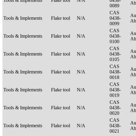
Tools & Implements
Flake tool
N/A
0438-
Ab
0089
CAS
Au
Tools & Implements
Flake tool
N/A
0438-
Ab
0099
CAS
Au
Tools & Implements
Flake tool
N/A
0438-
Ab
0100
CAS
Au
Tools & Implements
Flake tool
N/A
0438-
Ab
0105
CAS
Au
Tools & Implements
Flake tool
N/A
0438-
Ab
0018
CAS
Au
Tools & Implements
Flake tool
N/A
0438-
Ab
0019
CAS
Au
Tools & Implements
Flake tool
N/A
0438-
Ab
0020
CAS
Au
Tools & Implements
Flake tool
N/A
0438-
Ab
0021