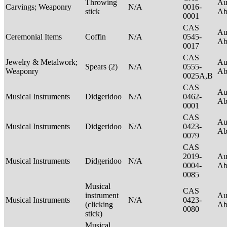
Throwing
Au
Carvings; Weaponry
N/A
0016-
stick
Ab
0001
CAS
Au
Ceremonial Items
Coffin
N/A
0545-
Ab
0017
CAS
Jewelry & Metalwork;
Au
Spears (2)
N/A
0555-
Weaponry
Ab
0025A,B
CAS
Au
Musical Instruments
Didgeridoo
N/A
0462-
Ab
0001
CAS
Au
Musical Instruments
Didgeridoo
N/A
0423-
Ab
0079
CAS
2019-
Au
Musical Instruments
Didgeridoo
N/A
0004-
Ab
0085
Musical
CAS
instrument
Au
Musical Instruments
N/A
0423-
(clicking
Ab
0080
stick)
Musical