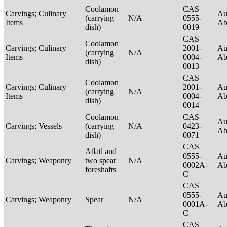
Coolamon
CAS
Carvings; Culinary
Au
(carrying
N/A
0555-
Items
Ab
dish)
0019
CAS
Coolamon
Carvings; Culinary
2001-
Au
(carrying
N/A
Items
0004-
Ab
dish)
0013
CAS
Coolamon
Carvings; Culinary
2001-
Au
(carrying
N/A
Items
0004-
Ab
dish)
0014
Coolamon
CAS
Au
Carvings; Vessels
(carrying
N/A
0423-
Ab
dish)
0071
CAS
Atlatl and
0555-
Au
Carvings; Weaponry
two spear
N/A
0002A-
Ab
foreshafts
C
CAS
0555-
Au
Carvings; Weaponry
Spear
N/A
0001A-
Ab
C
CAS