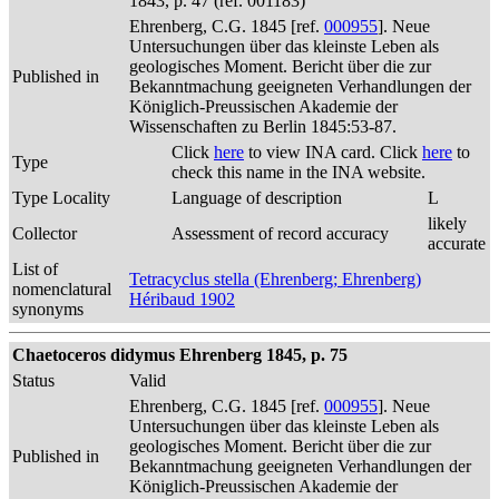
1843, p. 47 (ref. 001183)
Ehrenberg, C.G. 1845 [ref.
000955
]. Neue
Untersuchungen über das kleinste Leben als
geologisches Moment. Bericht über die zur
Published in
Bekanntmachung geeigneten Verhandlungen der
Königlich-Preussischen Akademie der
Wissenschaften zu Berlin 1845:53-87.
Click
here
to view INA card. Click
here
to
Type
check this name in the INA website.
Type Locality
Language of description
L
likely
Collector
Assessment of record accuracy
accurate
List of
Tetracyclus stella (Ehrenberg; Ehrenberg)
nomenclatural
Héribaud 1902
synonyms
Chaetoceros didymus Ehrenberg 1845, p. 75
Status
Valid
Ehrenberg, C.G. 1845 [ref.
000955
]. Neue
Untersuchungen über das kleinste Leben als
geologisches Moment. Bericht über die zur
Published in
Bekanntmachung geeigneten Verhandlungen der
Königlich-Preussischen Akademie der