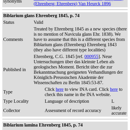
synonyms
(Ehrenberg; Ehrenberg) Van Heurck 1896
Biblarium glans Ehrenberg 1845, p. 74
Status
Valid
Treated by Ehrenberg 1845 as a new species (there
is no mention of Navicula glans Ehr. 1838). We
Comments
have to assume that this is a different species from
Biblarium glans (Ehrenberg) Ehrenberg 1843
(they also have different type localities)
Ehrenberg, C.G. 1845 [ref.
000955
]. Neue
Untersuchungen über das kleinste Leben als
geologisches Moment. Bericht über die zur
Published in
Bekanntmachung geeigneten Verhandlungen der
Königlich-Preussischen Akademie der
Wissenschaften zu Berlin 1845:53-87.
Click
here
to view INA card. Click
here
to
Type
check this name in the INA website.
Type Locality
Language of description
L
likely
Collector
Assessment of record accuracy
accurate
Biblarium lamina Ehrenberg 1845, p. 74