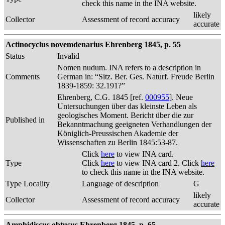
check this name in the INA website.
likely
Collector
Assessment of record accuracy
accurate
Actinocyclus novemdenarius Ehrenberg 1845, p. 55
Status
Invalid
Nomen nudum. INA refers to a description in
Comments
German in: “Sitz. Ber. Ges. Naturf. Freude Berlin
1839-1859: 32.191?”
Ehrenberg, C.G. 1845 [ref.
000955
]. Neue
Untersuchungen über das kleinste Leben als
geologisches Moment. Bericht über die zur
Published in
Bekanntmachung geeigneten Verhandlungen der
Königlich-Preussischen Akademie der
Wissenschaften zu Berlin 1845:53-87.
Click
here
to view INA card.
Type
Click
here
to view INA card 2. Click
here
to check this name in the INA website.
Type Locality
Language of description
G
likely
Collector
Assessment of record accuracy
accurate
Amphidiscus obtusus Ehrenberg 1845, p. 65