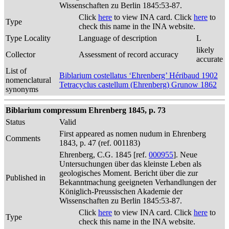
Wissenschaften zu Berlin 1845:53-87.
Click
here
to view INA card. Click
here
to
Type
check this name in the INA website.
Type Locality
Language of description
L
likely
Collector
Assessment of record accuracy
accurate
List of
Biblarium costellatus ‘Ehrenberg’ Héribaud 1902
nomenclatural
Tetracyclus castellum (Ehrenberg) Grunow 1862
synonyms
Biblarium compressum Ehrenberg 1845, p. 73
Status
Valid
First appeared as nomen nudum in Ehrenberg
Comments
1843, p. 47 (ref. 001183)
Ehrenberg, C.G. 1845 [ref.
000955
]. Neue
Untersuchungen über das kleinste Leben als
geologisches Moment. Bericht über die zur
Published in
Bekanntmachung geeigneten Verhandlungen der
Königlich-Preussischen Akademie der
Wissenschaften zu Berlin 1845:53-87.
Click
here
to view INA card. Click
here
to
Type
check this name in the INA website.