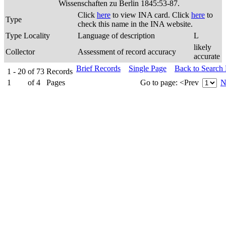
Wissenschaften zu Berlin 1845:53-87.
Click
here
to view INA card. Click
here
to
Type
check this name in the INA website.
Type Locality
Language of description
L
likely
Collector
Assessment of record accuracy
accurate
Brief Records
Single Page
Back to Search
1 - 20
of
73
Records
1
of
4
Pages
Go to page:
<Prev
N