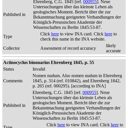
Ehrenberg, C.G. 1845 [ref.
000955
]. Neue
Untersuchungen über das kleinste Leben als
geologisches Moment. Bericht über die zur
Published in
Bekanntmachung geeigneten Verhandlungen der
Königlich-Preussischen Akademie der
Wissenschaften zu Berlin 1845:53-87.
Click
here
to view INA card. Click
here
to
Type
check this name in the INA website.
likely
Collector
Assessment of record accuracy
accurate
Actinocyclus binonarius Ehrenberg 1845, p. 55
Status
Invalid
Nomen nudum. Also nomen nudum in Ehrenberg
Comments
1845, p. 314 (ref. 010842), and Ehrenberg 1842,
p. 265 (ref. 000295). [according to INA]
Ehrenberg, C.G. 1845 [ref.
000955
]. Neue
Untersuchungen über das kleinste Leben als
geologisches Moment. Bericht über die zur
Published in
Bekanntmachung geeigneten Verhandlungen der
Königlich-Preussischen Akademie der
Wissenschaften zu Berlin 1845:53-87.
Click
here
to view INA card. Click
here
to
Type