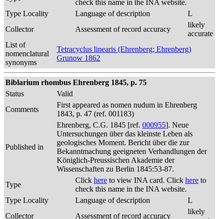
check this name in the INA website.
Type Locality
Language of description
L
likely
Collector
Assessment of record accuracy
accurate
List of
Tetracyclus linearis (Ehrenberg; Ehrenberg)
nomenclatural
Grunow 1862
synonyms
Biblarium rhombus Ehrenberg 1845, p. 75
Status
Valid
First appeared as nomen nudum in Ehrenberg
Comments
1843, p. 47 (ref. 001183)
Ehrenberg, C.G. 1845 [ref.
000955
]. Neue
Untersuchungen über das kleinste Leben als
geologisches Moment. Bericht über die zur
Published in
Bekanntmachung geeigneten Verhandlungen der
Königlich-Preussischen Akademie der
Wissenschaften zu Berlin 1845:53-87.
Click
here
to view INA card. Click
here
to
Type
check this name in the INA website.
Type Locality
Language of description
L
likely
Collector
Assessment of record accuracy