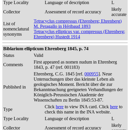
Type Locality
Language of description
L
likely
Collector
Assessment of record accuracy
accurate
Tetracyclus compressus (Ehrenberg; Ehrenberg)
List of
M. Peragallo in Héribaud 1893
nomenclatural
Tetracyclus ellipticus var. compressus (Ehrenberg;
synonyms
Ehrenberg) Hustedt 1914
Biblarium ellipticum Ehrenberg 1845, p. 74
Status
Valid
First appeared as nomen nudum in Ehrenberg
Comments
1843, p. 47 (ref. 001183)
Ehrenberg, C.G. 1845 [ref.
000955
]. Neue
Untersuchungen über das kleinste Leben als
geologisches Moment. Bericht über die zur
Published in
Bekanntmachung geeigneten Verhandlungen der
Königlich-Preussischen Akademie der
Wissenschaften zu Berlin 1845:53-87.
Click
here
to view INA card. Click
here
to
Type
check this name in the INA website.
Type Locality
Language of description
L
likely
Collector
Assessment of record accuracy