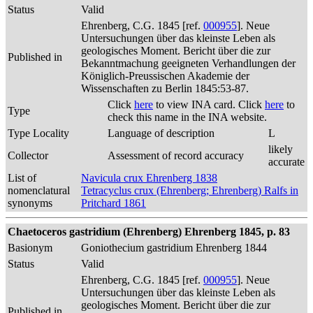
Status
Valid
Ehrenberg, C.G. 1845 [ref.
000955
]. Neue
Untersuchungen über das kleinste Leben als
geologisches Moment. Bericht über die zur
Published in
Bekanntmachung geeigneten Verhandlungen der
Königlich-Preussischen Akademie der
Wissenschaften zu Berlin 1845:53-87.
Click
here
to view INA card. Click
here
to
Type
check this name in the INA website.
Type Locality
Language of description
L
likely
Collector
Assessment of record accuracy
accurate
List of
Navicula crux Ehrenberg 1838
nomenclatural
Tetracyclus crux (Ehrenberg; Ehrenberg) Ralfs in
synonyms
Pritchard 1861
Chaetoceros gastridium (Ehrenberg) Ehrenberg 1845, p. 83
Basionym
Goniothecium gastridium Ehrenberg 1844
Status
Valid
Ehrenberg, C.G. 1845 [ref.
000955
]. Neue
Untersuchungen über das kleinste Leben als
geologisches Moment. Bericht über die zur
Published in