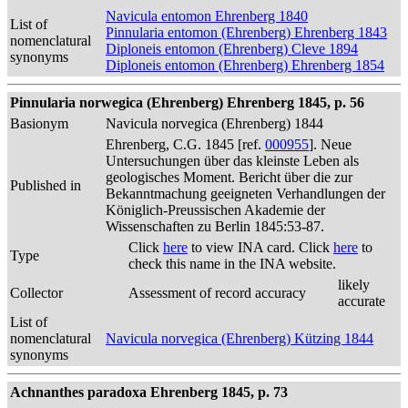
Navicula entomon Ehrenberg 1840
List of
Pinnularia entomon (Ehrenberg) Ehrenberg 1843
nomenclatural
Diploneis entomon (Ehrenberg) Cleve 1894
synonyms
Diploneis entomon (Ehrenberg) Ehrenberg 1854
Pinnularia norwegica (Ehrenberg) Ehrenberg 1845, p. 56
Basionym
Navicula norvegica (Ehrenberg) 1844
Ehrenberg, C.G. 1845 [ref.
000955
]. Neue
Untersuchungen über das kleinste Leben als
geologisches Moment. Bericht über die zur
Published in
Bekanntmachung geeigneten Verhandlungen der
Königlich-Preussischen Akademie der
Wissenschaften zu Berlin 1845:53-87.
Click
here
to view INA card. Click
here
to
Type
check this name in the INA website.
likely
Collector
Assessment of record accuracy
accurate
List of
nomenclatural
Navicula norvegica (Ehrenberg) Kützing 1844
synonyms
Achnanthes paradoxa Ehrenberg 1845, p. 73