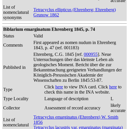
accurate
List of
Tetracyclus ellipticus (Ehrenberg; Ehrenberg)
nomenclatural
Grunow 1862
synonyms
Biblarium emarginatum Ehrenberg 1845, p. 74
Status
Valid
First appeared as nomen nudum in Ehrenberg
Comments
1843, p. 47 (ref. 001183)
Ehrenberg, C.G. 1845 [ref.
000955
]. Neue
Untersuchungen über das kleinste Leben als
geologisches Moment. Bericht über die zur
Published in
Bekanntmachung geeigneten Verhandlungen der
Königlich-Preussischen Akademie der
Wissenschaften zu Berlin 1845:53-87.
Click
here
to view INA card. Click
here
to
Type
check this name in the INA website.
Type Locality
Language of description
L
likely
Collector
Assessment of record accuracy
accurate
Tetracyclus emarginatus (Ehrenberg) W. Smith
List of
1856
nomenclatural
Tetracyclus lacustris var. emarginatus (marginata)