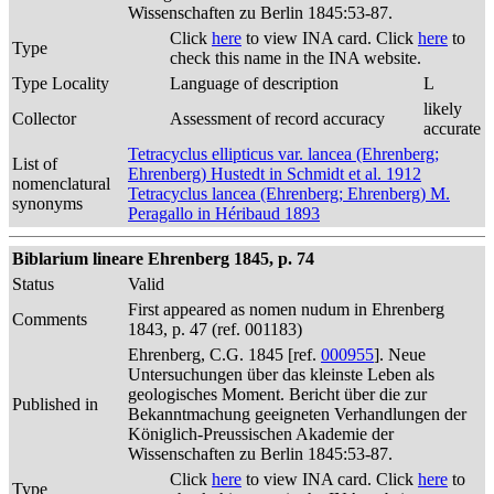
Wissenschaften zu Berlin 1845:53-87.
Click
here
to view INA card. Click
here
to
Type
check this name in the INA website.
Type Locality
Language of description
L
likely
Collector
Assessment of record accuracy
accurate
Tetracyclus ellipticus var. lancea (Ehrenberg;
List of
Ehrenberg) Hustedt in Schmidt et al. 1912
nomenclatural
Tetracyclus lancea (Ehrenberg; Ehrenberg) M.
synonyms
Peragallo in Héribaud 1893
Biblarium lineare Ehrenberg 1845, p. 74
Status
Valid
First appeared as nomen nudum in Ehrenberg
Comments
1843, p. 47 (ref. 001183)
Ehrenberg, C.G. 1845 [ref.
000955
]. Neue
Untersuchungen über das kleinste Leben als
geologisches Moment. Bericht über die zur
Published in
Bekanntmachung geeigneten Verhandlungen der
Königlich-Preussischen Akademie der
Wissenschaften zu Berlin 1845:53-87.
Click
here
to view INA card. Click
here
to
Type