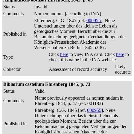
Status
Invalid
Comments
Nomen nudum. [according to INA]
Ehrenberg, C.G. 1845 [ref.
000955
]. Neue
Untersuchungen über das kleinste Leben als
geologisches Moment. Bericht über die zur
Published in
Bekanntmachung geeigneten Verhandlungen der
Königlich-Preussischen Akademie der
Wissenschaften zu Berlin 1845:53-87.
Click
here
to view INA card. Click
here
to
Type
check this name in the INA website.
likely
Collector
Assessment of record accuracy
accurate
Biblarium castellum Ehrenberg 1845, p. 73
Status
Valid
Name previously appeared as nomen nudum in
Comments
Ehrenberg 1843, p. 47 (ref. 001183)
Ehrenberg, C.G. 1845 [ref.
000955
]. Neue
Untersuchungen über das kleinste Leben als
geologisches Moment. Bericht über die zur
Published in
Bekanntmachung geeigneten Verhandlungen der
Königlich-Preussischen Akademie der