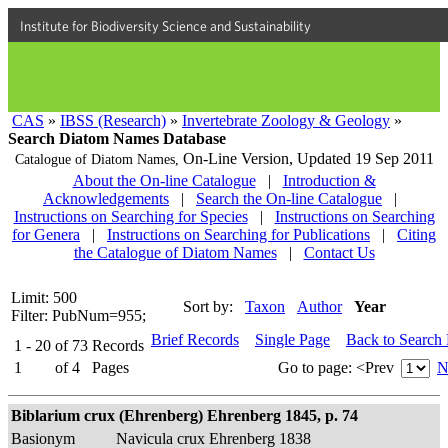
Institute for Biodiversity Science and Sustainability
CAS
»
IBSS (Research)
»
Invertebrate Zoology & Geology
»
Search Diatom Names Database
On-Line Version,
Updated 19 Sep 2011
Catalogue of Diatom Names,
About the On-line Catalogue
|
Introduction &
Acknowledgements
|
Search the On-line Catalogue
|
Instructions on Searching for Species
|
Instructions on Searching
for Genera
|
Instructions on Searching for Publications
|
Citing
the Catalogue of Diatom Names
|
Contact Us
Limit: 500
Sort by:
Taxon
Author
Year
Filter: PubNum=955;
Brief Records
Single Page
Back to Search
1 - 20
of
73
Records
1
of
4
Pages
Go to page:
<Prev
N
Biblarium crux (Ehrenberg) Ehrenberg 1845, p. 74
Basionym
Navicula crux Ehrenberg 1838