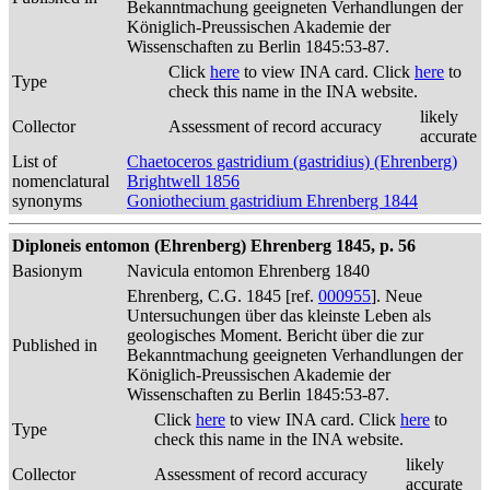
Bekanntmachung geeigneten Verhandlungen der
Königlich-Preussischen Akademie der
Wissenschaften zu Berlin 1845:53-87.
Click
here
to view INA card. Click
here
to
Type
check this name in the INA website.
likely
Collector
Assessment of record accuracy
accurate
List of
Chaetoceros gastridium (gastridius) (Ehrenberg)
nomenclatural
Brightwell 1856
synonyms
Goniothecium gastridium Ehrenberg 1844
Diploneis entomon (Ehrenberg) Ehrenberg 1845, p. 56
Basionym
Navicula entomon Ehrenberg 1840
Ehrenberg, C.G. 1845 [ref.
000955
]. Neue
Untersuchungen über das kleinste Leben als
geologisches Moment. Bericht über die zur
Published in
Bekanntmachung geeigneten Verhandlungen der
Königlich-Preussischen Akademie der
Wissenschaften zu Berlin 1845:53-87.
Click
here
to view INA card. Click
here
to
Type
check this name in the INA website.
likely
Collector
Assessment of record accuracy
accurate