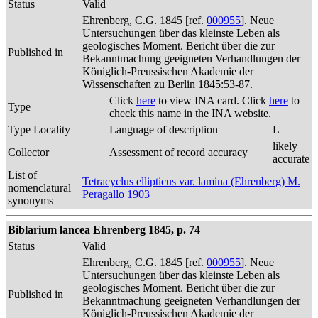
Status
Valid
Ehrenberg, C.G. 1845 [ref.
000955
]. Neue
Untersuchungen über das kleinste Leben als
geologisches Moment. Bericht über die zur
Published in
Bekanntmachung geeigneten Verhandlungen der
Königlich-Preussischen Akademie der
Wissenschaften zu Berlin 1845:53-87.
Click
here
to view INA card. Click
here
to
Type
check this name in the INA website.
Type Locality
Language of description
L
likely
Collector
Assessment of record accuracy
accurate
List of
Tetracyclus ellipticus var. lamina (Ehrenberg) M.
nomenclatural
Peragallo 1903
synonyms
Biblarium lancea Ehrenberg 1845, p. 74
Status
Valid
Ehrenberg, C.G. 1845 [ref.
000955
]. Neue
Untersuchungen über das kleinste Leben als
geologisches Moment. Bericht über die zur
Published in
Bekanntmachung geeigneten Verhandlungen der
Königlich-Preussischen Akademie der