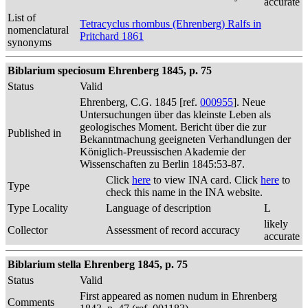
accurate
List of
Tetracyclus rhombus (Ehrenberg) Ralfs in
nomenclatural
Pritchard 1861
synonyms
Biblarium speciosum Ehrenberg 1845, p. 75
Status
Valid
Ehrenberg, C.G. 1845 [ref.
000955
]. Neue
Untersuchungen über das kleinste Leben als
geologisches Moment. Bericht über die zur
Published in
Bekanntmachung geeigneten Verhandlungen der
Königlich-Preussischen Akademie der
Wissenschaften zu Berlin 1845:53-87.
Click
here
to view INA card. Click
here
to
Type
check this name in the INA website.
Type Locality
Language of description
L
likely
Collector
Assessment of record accuracy
accurate
Biblarium stella Ehrenberg 1845, p. 75
Status
Valid
First appeared as nomen nudum in Ehrenberg
Comments