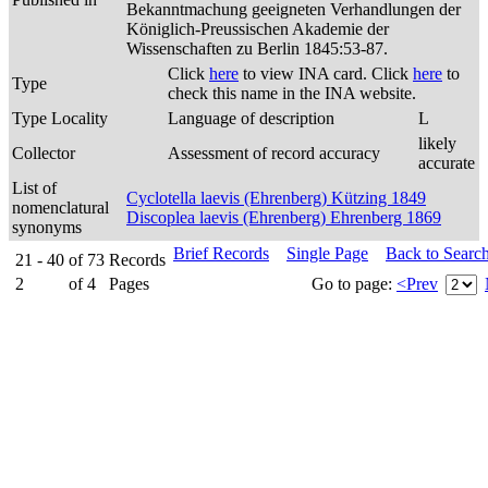
Bekanntmachung geeigneten Verhandlungen der
Königlich-Preussischen Akademie der
Wissenschaften zu Berlin 1845:53-87.
Click
here
to view INA card. Click
here
to
Type
check this name in the INA website.
Type Locality
Language of description
L
likely
Collector
Assessment of record accuracy
accurate
List of
Cyclotella laevis (Ehrenberg) Kützing 1849
nomenclatural
Discoplea laevis (Ehrenberg) Ehrenberg 1869
synonyms
Brief Records
Single Page
Back to Searc
21 - 40
of
73
Records
2
of
4
Pages
Go to page:
<Prev