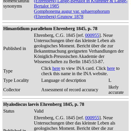
nomenclatural
(Ehrenberg) Lange-Bertalot in Krammer & Lange-
synonyms
Bertalot 1985
Gomphonema augur var. sphaerophorum
(Ehrenberg) Grunow 1878
Himantidium parallelum Ehrenberg 1845, p. 78
Ehrenberg, C.G. 1845 [ref.
000955
]. Neue
Untersuchungen über das kleinste Leben als
geologisches Moment. Bericht über die zur
Published in
Bekanntmachung geeigneten Verhandlungen der
Königlich-Preussischen Akademie der
Wissenschaften zu Berlin 1845:53-87.
Click
here
to view INA card. Click
here
to
Type
check this name in the INA website.
Type Locality
Language of description
L
likely
Collector
Assessment of record accuracy
accurate
Hyalodiscus laevis Ehrenberg 1845, p. 78
Status
Valid
Ehrenberg, C.G. 1845 [ref.
000955
]. Neue
Untersuchungen über das kleinste Leben als
geologisches Moment. Bericht über die zur
Published in