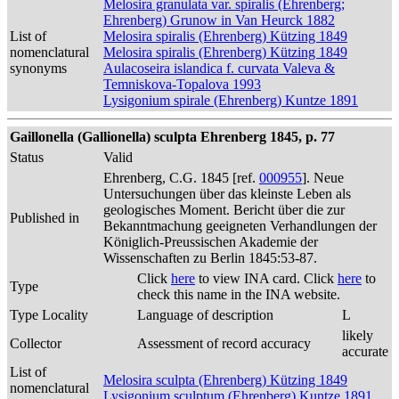
Melosira granulata var. spiralis (Ehrenberg;
Ehrenberg) Grunow in Van Heurck 1882
List of
Melosira spiralis (Ehrenberg) Kützing 1849
nomenclatural
Melosira spiralis (Ehrenberg) Kützing 1849
synonyms
Aulacoseira islandica f. curvata Valeva &
Temniskova-Topalova 1993
Lysigonium spirale (Ehrenberg) Kuntze 1891
Gaillonella (Gallionella) sculpta Ehrenberg 1845, p. 77
Status
Valid
Ehrenberg, C.G. 1845 [ref.
000955
]. Neue
Untersuchungen über das kleinste Leben als
geologisches Moment. Bericht über die zur
Published in
Bekanntmachung geeigneten Verhandlungen der
Königlich-Preussischen Akademie der
Wissenschaften zu Berlin 1845:53-87.
Click
here
to view INA card. Click
here
to
Type
check this name in the INA website.
Type Locality
Language of description
L
likely
Collector
Assessment of record accuracy
accurate
List of
Melosira sculpta (Ehrenberg) Kützing 1849
nomenclatural
Lysigonium sculptum (Ehrenberg) Kuntze 1891