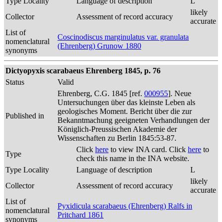
Type Locality
Language of description
L
likely
Collector
Assessment of record accuracy
accurate
List of
Coscinodiscus marginulatus var. granulata
nomenclatural
(Ehrenberg) Grunow 1880
synonyms
Dictyopyxis scarabaeus Ehrenberg 1845, p. 76
Status
Valid
Ehrenberg, C.G. 1845 [ref.
000955
]. Neue
Untersuchungen über das kleinste Leben als
geologisches Moment. Bericht über die zur
Published in
Bekanntmachung geeigneten Verhandlungen der
Königlich-Preussischen Akademie der
Wissenschaften zu Berlin 1845:53-87.
Click
here
to view INA card. Click
here
to
Type
check this name in the INA website.
Type Locality
Language of description
L
likely
Collector
Assessment of record accuracy
accurate
List of
Pyxidicula scarabaeus (Ehrenberg) Ralfs in
nomenclatural
Pritchard 1861
synonyms