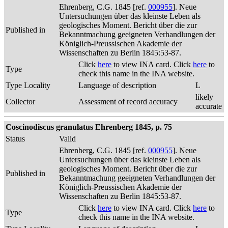
Ehrenberg, C.G. 1845 [ref.
000955
]. Neue
Untersuchungen über das kleinste Leben als
geologisches Moment. Bericht über die zur
Published in
Bekanntmachung geeigneten Verhandlungen der
Königlich-Preussischen Akademie der
Wissenschaften zu Berlin 1845:53-87.
Click
here
to view INA card. Click
here
to
Type
check this name in the INA website.
Type Locality
Language of description
L
likely
Collector
Assessment of record accuracy
accurate
Coscinodiscus granulatus Ehrenberg 1845, p. 75
Status
Valid
Ehrenberg, C.G. 1845 [ref.
000955
]. Neue
Untersuchungen über das kleinste Leben als
geologisches Moment. Bericht über die zur
Published in
Bekanntmachung geeigneten Verhandlungen der
Königlich-Preussischen Akademie der
Wissenschaften zu Berlin 1845:53-87.
Click
here
to view INA card. Click
here
to
Type
check this name in the INA website.