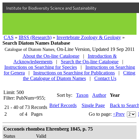
Institute for Biodiversity Science and Sustainability
CAS
»
IBSS (Research)
»
Invertebrate Zoology & Geology
»
Search Diatom Names Database
On-Line Version,
Updated 19 Sep 2011
Catalogue of Diatom Names,
About the On-line Catalogue
|
Introduction &
Acknowledgements
|
Search the On-line Catalogue
|
Instructions on Searching for Species
|
Instructions on Searching
for Genera
|
Instructions on Searching for Publications
|
Citing
the Catalogue of Diatom Names
|
Contact Us
Limit: 500
Sort by:
Taxon
Author
Year
Filter: PubNum=955;
Brief Records
Single Page
Back to Searc
21 - 40
of
73
Records
2
of
4
Pages
Go to page:
<Prev
Cocconeis rhombea Ehrenberg 1845, p. 75
Status
Valid