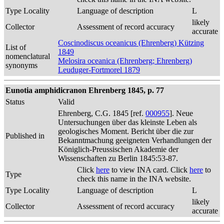
Type Locality
Language of description
L
likely
Collector
Assessment of record accuracy
accurate
Coscinodiscus oceanicus (Ehrenberg) Kützing
List of
1849
nomenclatural
Melosira oceanica (Ehrenberg; Ehrenberg)
synonyms
Leuduger-Fortmorel 1879
Eunotia amphidicranon Ehrenberg 1845, p. 77
Status
Valid
Ehrenberg, C.G. 1845 [ref.
000955
]. Neue
Untersuchungen über das kleinste Leben als
geologisches Moment. Bericht über die zur
Published in
Bekanntmachung geeigneten Verhandlungen der
Königlich-Preussischen Akademie der
Wissenschaften zu Berlin 1845:53-87.
Click
here
to view INA card. Click
here
to
Type
check this name in the INA website.
Type Locality
Language of description
L
likely
Collector
Assessment of record accuracy
accurate