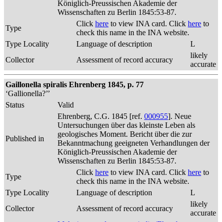
Königlich-Preussischen Akademie der
Wissenschaften zu Berlin 1845:53-87.
Click
here
to view INA card. Click
here
to
Type
check this name in the INA website.
Type Locality
Language of description
L
likely
Collector
Assessment of record accuracy
accurate
Gaillonella spiralis Ehrenberg 1845, p. 77
‘Gallionella?’’
Status
Valid
Ehrenberg, C.G. 1845 [ref.
000955
]. Neue
Untersuchungen über das kleinste Leben als
geologisches Moment. Bericht über die zur
Published in
Bekanntmachung geeigneten Verhandlungen der
Königlich-Preussischen Akademie der
Wissenschaften zu Berlin 1845:53-87.
Click
here
to view INA card. Click
here
to
Type
check this name in the INA website.
Type Locality
Language of description
L
likely
Collector
Assessment of record accuracy
accurate