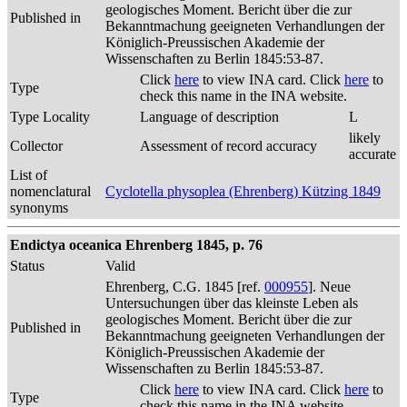
geologisches Moment. Bericht über die zur
Published in
Bekanntmachung geeigneten Verhandlungen der
Königlich-Preussischen Akademie der
Wissenschaften zu Berlin 1845:53-87.
Click
here
to view INA card. Click
here
to
Type
check this name in the INA website.
Type Locality
Language of description
L
likely
Collector
Assessment of record accuracy
accurate
List of
nomenclatural
Cyclotella physoplea (Ehrenberg) Kützing 1849
synonyms
Endictya oceanica Ehrenberg 1845, p. 76
Status
Valid
Ehrenberg, C.G. 1845 [ref.
000955
]. Neue
Untersuchungen über das kleinste Leben als
geologisches Moment. Bericht über die zur
Published in
Bekanntmachung geeigneten Verhandlungen der
Königlich-Preussischen Akademie der
Wissenschaften zu Berlin 1845:53-87.
Click
here
to view INA card. Click
here
to
Type
check this name in the INA website.