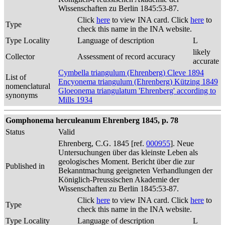
Wissenschaften zu Berlin 1845:53-87.
Click
here
to view INA card. Click
here
to
Type
check this name in the INA website.
Type Locality
Language of description
L
likely
Collector
Assessment of record accuracy
accurate
Cymbella triangulum (Ehrenberg) Cleve 1894
List of
Encyonema triangulum (Ehrenberg) Kützing 1849
nomenclatural
Gloeonema triangulatum 'Ehrenberg' according to
synonyms
Mills 1934
Gomphonema herculeanum Ehrenberg 1845, p. 78
Status
Valid
Ehrenberg, C.G. 1845 [ref.
000955
]. Neue
Untersuchungen über das kleinste Leben als
geologisches Moment. Bericht über die zur
Published in
Bekanntmachung geeigneten Verhandlungen der
Königlich-Preussischen Akademie der
Wissenschaften zu Berlin 1845:53-87.
Click
here
to view INA card. Click
here
to
Type
check this name in the INA website.
Type Locality
Language of description
L