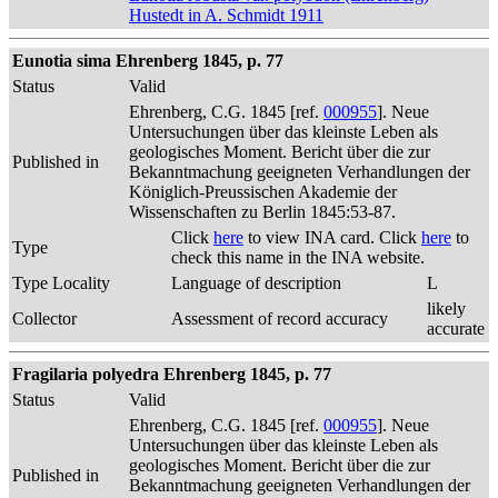
Hustedt in A. Schmidt 1911
Eunotia sima Ehrenberg 1845, p. 77
Status
Valid
Ehrenberg, C.G. 1845 [ref.
000955
]. Neue
Untersuchungen über das kleinste Leben als
geologisches Moment. Bericht über die zur
Published in
Bekanntmachung geeigneten Verhandlungen der
Königlich-Preussischen Akademie der
Wissenschaften zu Berlin 1845:53-87.
Click
here
to view INA card. Click
here
to
Type
check this name in the INA website.
Type Locality
Language of description
L
likely
Collector
Assessment of record accuracy
accurate
Fragilaria polyedra Ehrenberg 1845, p. 77
Status
Valid
Ehrenberg, C.G. 1845 [ref.
000955
]. Neue
Untersuchungen über das kleinste Leben als
geologisches Moment. Bericht über die zur
Published in
Bekanntmachung geeigneten Verhandlungen der