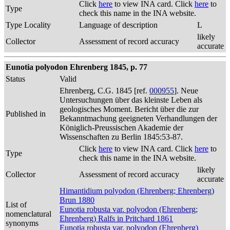
Click
here
to view INA card. Click
here
to
Type
check this name in the INA website.
Type Locality
Language of description
L
likely
Collector
Assessment of record accuracy
accurate
Eunotia polyodon Ehrenberg 1845, p. 77
Status
Valid
Ehrenberg, C.G. 1845 [ref.
000955
]. Neue
Untersuchungen über das kleinste Leben als
geologisches Moment. Bericht über die zur
Published in
Bekanntmachung geeigneten Verhandlungen der
Königlich-Preussischen Akademie der
Wissenschaften zu Berlin 1845:53-87.
Click
here
to view INA card. Click
here
to
Type
check this name in the INA website.
likely
Collector
Assessment of record accuracy
accurate
Himantidium polyodon (Ehrenberg; Ehrenberg)
Brun 1880
List of
Eunotia robusta var. polyodon (Ehrenberg;
nomenclatural
Ehrenberg) Ralfs in Pritchard 1861
synonyms
Eunotia robusta var. polyodon (Ehrenberg)