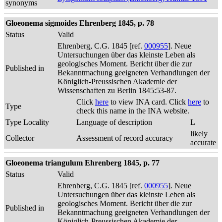
synonyms
Gloeonema sigmoides Ehrenberg 1845, p. 78
Status
Valid
Ehrenberg, C.G. 1845 [ref.
000955
]. Neue
Untersuchungen über das kleinste Leben als
geologisches Moment. Bericht über die zur
Published in
Bekanntmachung geeigneten Verhandlungen der
Königlich-Preussischen Akademie der
Wissenschaften zu Berlin 1845:53-87.
Click
here
to view INA card. Click
here
to
Type
check this name in the INA website.
Type Locality
Language of description
L
likely
Collector
Assessment of record accuracy
accurate
Gloeonema triangulum Ehrenberg 1845, p. 77
Status
Valid
Ehrenberg, C.G. 1845 [ref.
000955
]. Neue
Untersuchungen über das kleinste Leben als
geologisches Moment. Bericht über die zur
Published in
Bekanntmachung geeigneten Verhandlungen der
Königlich-Preussischen Akademie der