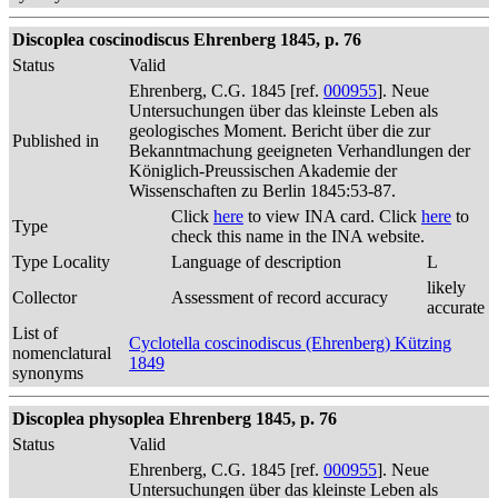
Discoplea coscinodiscus Ehrenberg 1845, p. 76
Status
Valid
Ehrenberg, C.G. 1845 [ref.
000955
]. Neue
Untersuchungen über das kleinste Leben als
geologisches Moment. Bericht über die zur
Published in
Bekanntmachung geeigneten Verhandlungen der
Königlich-Preussischen Akademie der
Wissenschaften zu Berlin 1845:53-87.
Click
here
to view INA card. Click
here
to
Type
check this name in the INA website.
Type Locality
Language of description
L
likely
Collector
Assessment of record accuracy
accurate
List of
Cyclotella coscinodiscus (Ehrenberg) Kützing
nomenclatural
1849
synonyms
Discoplea physoplea Ehrenberg 1845, p. 76
Status
Valid
Ehrenberg, C.G. 1845 [ref.
000955
]. Neue
Untersuchungen über das kleinste Leben als