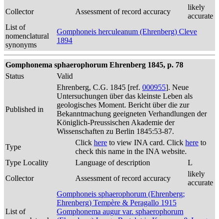
likely
Collector
Assessment of record accuracy
accurate
List of
Gomphoneis herculeanum (Ehrenberg) Cleve
nomenclatural
1894
synonyms
Gomphonema sphaerophorum Ehrenberg 1845, p. 78
Status
Valid
Ehrenberg, C.G. 1845 [ref.
000955
]. Neue
Untersuchungen über das kleinste Leben als
geologisches Moment. Bericht über die zur
Published in
Bekanntmachung geeigneten Verhandlungen der
Königlich-Preussischen Akademie der
Wissenschaften zu Berlin 1845:53-87.
Click
here
to view INA card. Click
here
to
Type
check this name in the INA website.
Type Locality
Language of description
L
likely
Collector
Assessment of record accuracy
accurate
Gomphoneis sphaerophorum (Ehrenberg;
Ehrenberg) Tempère & Peragallo 1915
List of
Gomphonema augur var. sphaerophorum