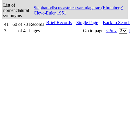
List of
Stephanodiscus astraea var. niagarae (Ehrenberg)
nomenclatural
Cleve-Euler 1951
synonyms
Brief Records
Single Page
Back to Searc
41 - 60
of
73
Records
3
of
4
Pages
Go to page:
<Prev