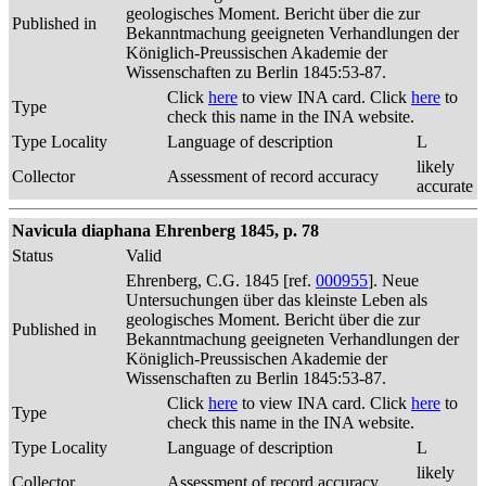
geologisches Moment. Bericht über die zur
Published in
Bekanntmachung geeigneten Verhandlungen der
Königlich-Preussischen Akademie der
Wissenschaften zu Berlin 1845:53-87.
Click
here
to view INA card. Click
here
to
Type
check this name in the INA website.
Type Locality
Language of description
L
likely
Collector
Assessment of record accuracy
accurate
Navicula diaphana Ehrenberg 1845, p. 78
Status
Valid
Ehrenberg, C.G. 1845 [ref.
000955
]. Neue
Untersuchungen über das kleinste Leben als
geologisches Moment. Bericht über die zur
Published in
Bekanntmachung geeigneten Verhandlungen der
Königlich-Preussischen Akademie der
Wissenschaften zu Berlin 1845:53-87.
Click
here
to view INA card. Click
here
to
Type
check this name in the INA website.
Type Locality
Language of description
L
likely
Collector
Assessment of record accuracy