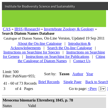
Institute for Biodiversity Science and Sustainability
CAS
»
IBSS (Research)
»
Invertebrate Zoology & Geology
»
Search Diatom Names Database
On-Line Version,
Updated 19 Sep 2011
Catalogue of Diatom Names,
About the On-line Catalogue
|
Introduction &
Acknowledgements
|
Search the On-line Catalogue
|
Instructions on Searching for Species
|
Instructions on Searching
for Genera
|
Instructions on Searching for Publications
|
Citing
the Catalogue of Diatom Names
|
Contact Us
Limit: 500
Sort by:
Taxon
Author
Year
Filter: PubNum=955;
Brief Records
Single Page
Back to Searc
41 - 60
of
73
Records
3
of
4
Pages
Go to page:
<Prev
Mesocena binonaria Ehrenberg 1845, p. 78
Status
Valid