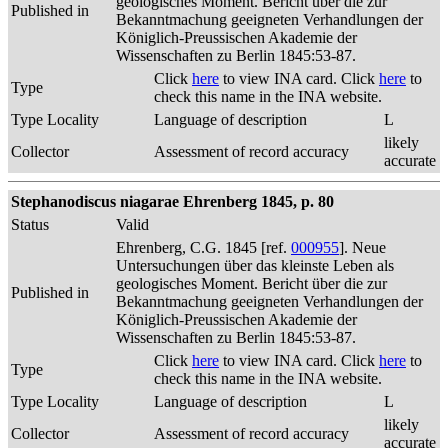
geologisches Moment. Bericht über die zur
Published in
Bekanntmachung geeigneten Verhandlungen der
Königlich-Preussischen Akademie der
Wissenschaften zu Berlin 1845:53-87.
Click
here
to view INA card. Click
here
to
Type
check this name in the INA website.
Type Locality
Language of description
L
likely
Collector
Assessment of record accuracy
accurate
Stephanodiscus niagarae Ehrenberg 1845, p. 80
Status
Valid
Ehrenberg, C.G. 1845 [ref.
000955
]. Neue
Untersuchungen über das kleinste Leben als
geologisches Moment. Bericht über die zur
Published in
Bekanntmachung geeigneten Verhandlungen der
Königlich-Preussischen Akademie der
Wissenschaften zu Berlin 1845:53-87.
Click
here
to view INA card. Click
here
to
Type
check this name in the INA website.
Type Locality
Language of description
L
likely
Collector
Assessment of record accuracy
accurate