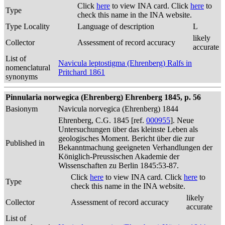
Click
here
to view INA card. Click
here
to
Type
check this name in the INA website.
Type Locality
Language of description
L
likely
Collector
Assessment of record accuracy
accurate
List of
Navicula leptostigma (Ehrenberg) Ralfs in
nomenclatural
Pritchard 1861
synonyms
Pinnularia norwegica (Ehrenberg) Ehrenberg 1845, p. 56
Basionym
Navicula norvegica (Ehrenberg) 1844
Ehrenberg, C.G. 1845 [ref.
000955
]. Neue
Untersuchungen über das kleinste Leben als
geologisches Moment. Bericht über die zur
Published in
Bekanntmachung geeigneten Verhandlungen der
Königlich-Preussischen Akademie der
Wissenschaften zu Berlin 1845:53-87.
Click
here
to view INA card. Click
here
to
Type
check this name in the INA website.
likely
Collector
Assessment of record accuracy
accurate
List of