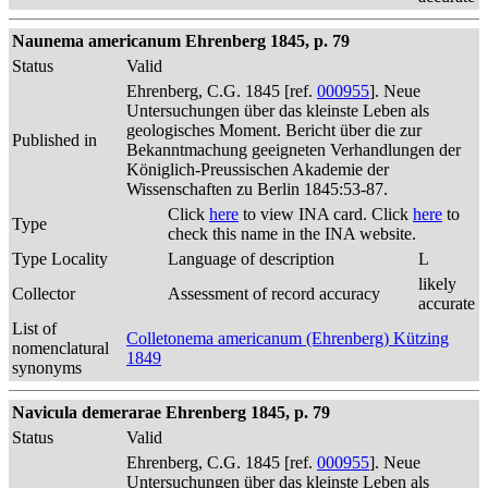
Naunema americanum Ehrenberg 1845, p. 79
Status
Valid
Ehrenberg, C.G. 1845 [ref.
000955
]. Neue
Untersuchungen über das kleinste Leben als
geologisches Moment. Bericht über die zur
Published in
Bekanntmachung geeigneten Verhandlungen der
Königlich-Preussischen Akademie der
Wissenschaften zu Berlin 1845:53-87.
Click
here
to view INA card. Click
here
to
Type
check this name in the INA website.
Type Locality
Language of description
L
likely
Collector
Assessment of record accuracy
accurate
List of
Colletonema americanum (Ehrenberg) Kützing
nomenclatural
1849
synonyms
Navicula demerarae Ehrenberg 1845, p. 79
Status
Valid
Ehrenberg, C.G. 1845 [ref.
000955
]. Neue
Untersuchungen über das kleinste Leben als