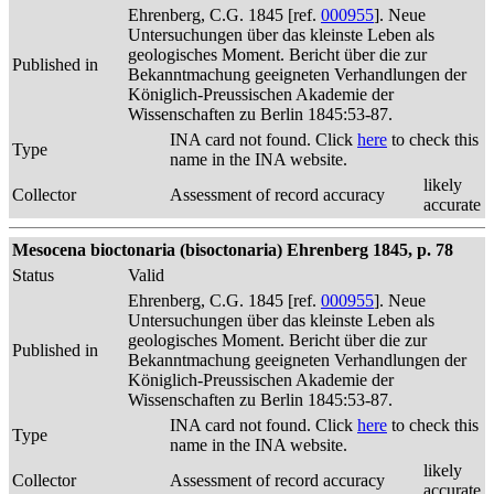
Ehrenberg, C.G. 1845 [ref.
000955
]. Neue
Untersuchungen über das kleinste Leben als
geologisches Moment. Bericht über die zur
Published in
Bekanntmachung geeigneten Verhandlungen der
Königlich-Preussischen Akademie der
Wissenschaften zu Berlin 1845:53-87.
INA card not found. Click
here
to check this
Type
name in the INA website.
likely
Collector
Assessment of record accuracy
accurate
Mesocena bioctonaria (bisoctonaria) Ehrenberg 1845, p. 78
Status
Valid
Ehrenberg, C.G. 1845 [ref.
000955
]. Neue
Untersuchungen über das kleinste Leben als
geologisches Moment. Bericht über die zur
Published in
Bekanntmachung geeigneten Verhandlungen der
Königlich-Preussischen Akademie der
Wissenschaften zu Berlin 1845:53-87.
INA card not found. Click
here
to check this
Type
name in the INA website.
likely
Collector
Assessment of record accuracy
accurate