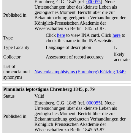
Ehrenberg, C.G. 1845 [ref.
000955
]. Neue
Untersuchungen über das kleinste Leben als
geologisches Moment. Bericht über die zur
Published in
Bekanntmachung geeigneten Verhandlungen der
Königlich-Preussischen Akademie der
Wissenschaften zu Berlin 1845:53-87.
Click
here
to view INA card. Click
here
to
Type
check this name in the INA website.
Type Locality
Language of description
L
likely
Collector
Assessment of record accuracy
accurate
List of
nomenclatural
Navicula amphistylus (Ehrenberg) Kützing 1849
synonyms
Pinnularia leptostigma Ehrenberg 1845, p. 79
Status
Valid
Ehrenberg, C.G. 1845 [ref.
000955
]. Neue
Untersuchungen über das kleinste Leben als
geologisches Moment. Bericht über die zur
Published in
Bekanntmachung geeigneten Verhandlungen der
Königlich-Preussischen Akademie der
Wissenschaften zu Berlin 1845:53-87.