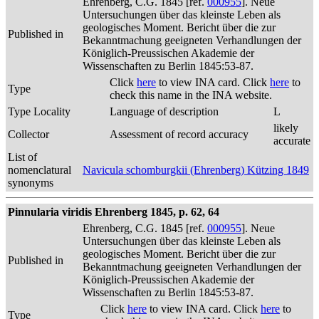
Ehrenberg, C.G. 1845 [ref.
000955
]. Neue
Untersuchungen über das kleinste Leben als
geologisches Moment. Bericht über die zur
Published in
Bekanntmachung geeigneten Verhandlungen der
Königlich-Preussischen Akademie der
Wissenschaften zu Berlin 1845:53-87.
Click
here
to view INA card. Click
here
to
Type
check this name in the INA website.
Type Locality
Language of description
L
likely
Collector
Assessment of record accuracy
accurate
List of
nomenclatural
Navicula schomburgkii (Ehrenberg) Kützing 1849
synonyms
Pinnularia viridis Ehrenberg 1845, p. 62, 64
Ehrenberg, C.G. 1845 [ref.
000955
]. Neue
Untersuchungen über das kleinste Leben als
geologisches Moment. Bericht über die zur
Published in
Bekanntmachung geeigneten Verhandlungen der
Königlich-Preussischen Akademie der
Wissenschaften zu Berlin 1845:53-87.
Click
here
to view INA card. Click
here
to
Type