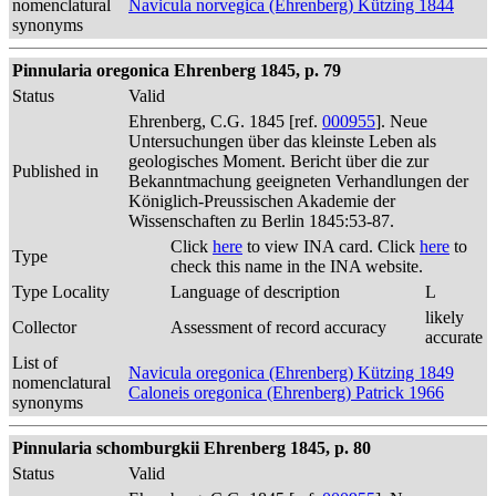
nomenclatural
Navicula norvegica (Ehrenberg) Kützing 1844
synonyms
Pinnularia oregonica Ehrenberg 1845, p. 79
Status
Valid
Ehrenberg, C.G. 1845 [ref.
000955
]. Neue
Untersuchungen über das kleinste Leben als
geologisches Moment. Bericht über die zur
Published in
Bekanntmachung geeigneten Verhandlungen der
Königlich-Preussischen Akademie der
Wissenschaften zu Berlin 1845:53-87.
Click
here
to view INA card. Click
here
to
Type
check this name in the INA website.
Type Locality
Language of description
L
likely
Collector
Assessment of record accuracy
accurate
List of
Navicula oregonica (Ehrenberg) Kützing 1849
nomenclatural
Caloneis oregonica (Ehrenberg) Patrick 1966
synonyms
Pinnularia schomburgkii Ehrenberg 1845, p. 80
Status
Valid