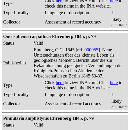
Click
here
to view INA card. Click
here
to
Type
check this name in the INA website.
Type Locality
Language of description
L
likely
Collector
Assessment of record accuracy
accurate
Oncosphenia carpathica Ehrenberg 1845, p. 79
Status
Valid
Ehrenberg, C.G. 1845 [ref.
000955
]. Neue
Untersuchungen über das kleinste Leben als
geologisches Moment. Bericht über die zur
Published in
Bekanntmachung geeigneten Verhandlungen der
Königlich-Preussischen Akademie der
Wissenschaften zu Berlin 1845:53-87.
Click
here
to view INA card. Click
here
to
Type
check this name in the INA website.
Type Locality
Language of description
L
likely
Collector
Assessment of record accuracy
accurate
Pinnularia amphistylus Ehrenberg 1845, p. 79
Status
Valid