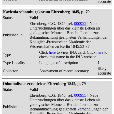
accurate
Navicula schomburgkorum Ehrenberg 1845, p. 79
Status
Valid
Ehrenberg, C.G. 1845 [ref.
000955
]. Neue
Untersuchungen über das kleinste Leben als
geologisches Moment. Bericht über die zur
Published in
Bekanntmachung geeigneten Verhandlungen der
Königlich-Preussischen Akademie der
Wissenschaften zu Berlin 1845:53-87.
Click
here
to view INA card. Click
here
to
Type
check this name in the INA website.
Type Locality
Language of description
L
likely
Collector
Assessment of record accuracy
accurate
Odontodiscus eccentricus Ehrenberg 1845, p. 79
Status
Valid
Ehrenberg, C.G. 1845 [ref.
000955
]. Neue
Untersuchungen über das kleinste Leben als
geologisches Moment. Bericht über die zur
Published in
Bekanntmachung geeigneten Verhandlungen der
Königlich-Preussischen Akademie der