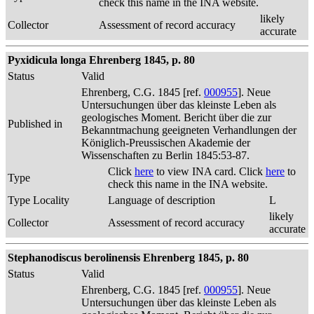
check this name in the INA website.
likely
Collector
Assessment of record accuracy
accurate
Pyxidicula longa Ehrenberg 1845, p. 80
Status
Valid
Ehrenberg, C.G. 1845 [ref.
000955
]. Neue
Untersuchungen über das kleinste Leben als
geologisches Moment. Bericht über die zur
Published in
Bekanntmachung geeigneten Verhandlungen der
Königlich-Preussischen Akademie der
Wissenschaften zu Berlin 1845:53-87.
Click
here
to view INA card. Click
here
to
Type
check this name in the INA website.
Type Locality
Language of description
L
likely
Collector
Assessment of record accuracy
accurate
Stephanodiscus berolinensis Ehrenberg 1845, p. 80
Status
Valid
Ehrenberg, C.G. 1845 [ref.
000955
]. Neue
Untersuchungen über das kleinste Leben als