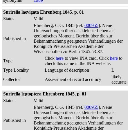
synonyms
1989
Surirella laevigata Ehrenberg 1845, p. 81
Status
Valid
Ehrenberg, C.G. 1845 [ref.
000955
]. Neue
Untersuchungen über das kleinste Leben als
geologisches Moment. Bericht über die zur
Published in
Bekanntmachung geeigneten Verhandlungen der
Königlich-Preussischen Akademie der
Wissenschaften zu Berlin 1845:53-87.
Click
here
to view INA card. Click
here
to
Type
check this name in the INA website.
Type Locality
Language of description
L
likely
Collector
Assessment of record accuracy
accurate
Surirella leptoptera Ehrenberg 1845, p. 81
Status
Valid
Ehrenberg, C.G. 1845 [ref.
000955
]. Neue
Untersuchungen über das kleinste Leben als
geologisches Moment. Bericht über die zur
Published in
Bekanntmachung geeigneten Verhandlungen der
Königlich-Preussischen Akademie der