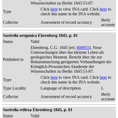
Wissenschaften zu Berlin 1845:53-87.
Click
here
to view INA card. Click
here
to
Type
check this name in the INA website.
likely
Collector
Assessment of record accuracy
accurate
Surirella oregonica Ehrenberg 1845, p. 81
Status
Valid
Ehrenberg, C.G. 1845 [ref.
000955
]. Neue
Untersuchungen über das kleinste Leben als
geologisches Moment. Bericht über die zur
Published in
Bekanntmachung geeigneten Verhandlungen der
Königlich-Preussischen Akademie der
Wissenschaften zu Berlin 1845:53-87.
Click
here
to view INA card. Click
here
to
Type
check this name in the INA website.
Type Locality
Language of description
L
likely
Collector
Assessment of record accuracy
accurate
Surirella reflexa Ehrenberg 1845, p. 81
Status
Valid