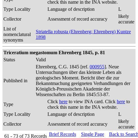
check this name in the INA website.
Type Locality
Language of description
L
likely
Collector
Assessment of record accuracy
accurate
List of
Striatella robusta (Ehrenberg; Ehrenberg) Kuntze
nomenclatural
1898
synonyms
Triceratium megastomum Ehrenberg 1845, p. 81
Status
Valid
Ehrenberg, C.G. 1845 [ref.
000955
]. Neue
Untersuchungen über das kleinste Leben als
geologisches Moment. Bericht über die zur
Published in
Bekanntmachung geeigneten Verhandlungen der
Königlich-Preussischen Akademie der
Wissenschaften zu Berlin 1845:53-87.
Click
here
to view INA card. Click
here
to
Type
check this name in the INA website.
Type Locality
Language of description
L
likely
Collector
Assessment of record accuracy
accurate
Brief Records
Single Page
Back to Searc
61 - 73
of
73
Records