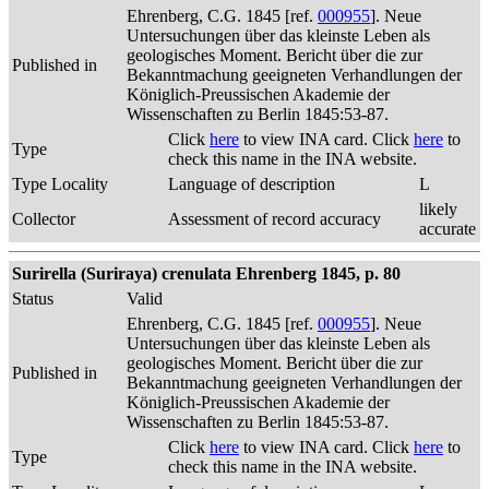
Ehrenberg, C.G. 1845 [ref.
000955
]. Neue
Untersuchungen über das kleinste Leben als
geologisches Moment. Bericht über die zur
Published in
Bekanntmachung geeigneten Verhandlungen der
Königlich-Preussischen Akademie der
Wissenschaften zu Berlin 1845:53-87.
Click
here
to view INA card. Click
here
to
Type
check this name in the INA website.
Type Locality
Language of description
L
likely
Collector
Assessment of record accuracy
accurate
Surirella (Suriraya) crenulata Ehrenberg 1845, p. 80
Status
Valid
Ehrenberg, C.G. 1845 [ref.
000955
]. Neue
Untersuchungen über das kleinste Leben als
geologisches Moment. Bericht über die zur
Published in
Bekanntmachung geeigneten Verhandlungen der
Königlich-Preussischen Akademie der
Wissenschaften zu Berlin 1845:53-87.
Click
here
to view INA card. Click
here
to
Type
check this name in the INA website.