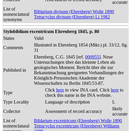
accurate
List of
Biblarium divisum (Ehrenberg) Wolle 1890
nomenclatural
Tetracyclus divisum (Ehrenberg) Li 1982
synonyms
Stylobiblium excentricum Ehrenberg 1845, p. 80
Status
Valid
Illustrated in Ehrenberg 1854 (Mikr.) pl. 33/12, fig.
Comments
31
Ehrenberg, C.G. 1845 [ref.
000955
]. Neue
Untersuchungen über das kleinste Leben als
geologisches Moment. Bericht über die zur
Published in
Bekanntmachung geeigneten Verhandlungen der
Königlich-Preussischen Akademie der
Wissenschaften zu Berlin 1845:53-87.
Click
here
to view INA card. Click
here
to
Type
check this name in the INA website.
Type Locality
Language of description
L
likely
Collector
Assessment of record accuracy
accurate
List of
Biblarium excentricum (Ehrenberg) Wolle 1890
nomenclatural
Tetracyclus excentricum (Ehrenberg) Williams