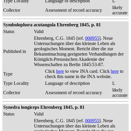
Type Locality
Language of description
L
likely
Collector
Assessment of record accuracy
accurate
Symbolophora acutangula Ehrenberg 1845, p. 81
Status
Valid
Ehrenberg, C.G. 1845 [ref.
000955
]. Neue
Untersuchungen über das kleinste Leben als
geologisches Moment. Bericht über die zur
Published in
Bekanntmachung geeigneten Verhandlungen der
Königlich-Preussischen Akademie der
Wissenschaften zu Berlin 1845:53-87.
Click
here
to view INA card. Click
here
to
Type
check this name in the INA website.
Type Locality
Language of description
L
likely
Collector
Assessment of record accuracy
accurate
Synedra longiceps Ehrenberg 1845, p. 81
Status
Valid
Ehrenberg, C.G. 1845 [ref.
000955
]. Neue
Untersuchungen über das kleinste Leben als