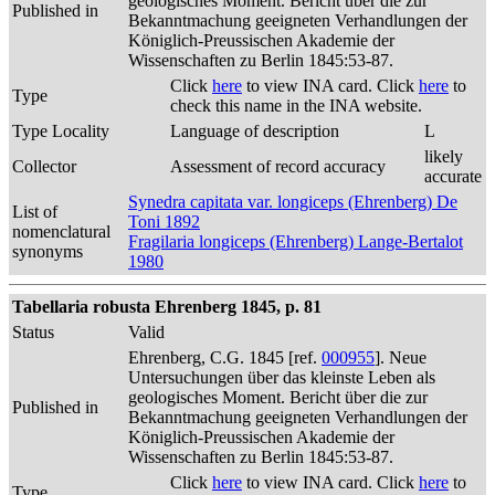
geologisches Moment. Bericht über die zur
Published in
Bekanntmachung geeigneten Verhandlungen der
Königlich-Preussischen Akademie der
Wissenschaften zu Berlin 1845:53-87.
Click
here
to view INA card. Click
here
to
Type
check this name in the INA website.
Type Locality
Language of description
L
likely
Collector
Assessment of record accuracy
accurate
Synedra capitata var. longiceps (Ehrenberg) De
List of
Toni 1892
nomenclatural
Fragilaria longiceps (Ehrenberg) Lange-Bertalot
synonyms
1980
Tabellaria robusta Ehrenberg 1845, p. 81
Status
Valid
Ehrenberg, C.G. 1845 [ref.
000955
]. Neue
Untersuchungen über das kleinste Leben als
geologisches Moment. Bericht über die zur
Published in
Bekanntmachung geeigneten Verhandlungen der
Königlich-Preussischen Akademie der
Wissenschaften zu Berlin 1845:53-87.
Click
here
to view INA card. Click
here
to
Type