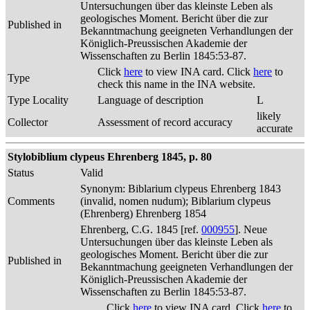
Untersuchungen über das kleinste Leben als
geologisches Moment. Bericht über die zur
Published in
Bekanntmachung geeigneten Verhandlungen der
Königlich-Preussischen Akademie der
Wissenschaften zu Berlin 1845:53-87.
Click
here
to view INA card. Click
here
to
Type
check this name in the INA website.
Type Locality
Language of description
L
likely
Collector
Assessment of record accuracy
accurate
Stylobiblium clypeus Ehrenberg 1845, p. 80
Status
Valid
Synonym: Biblarium clypeus Ehrenberg 1843
Comments
(invalid, nomen nudum); Biblarium clypeus
(Ehrenberg) Ehrenberg 1854
Ehrenberg, C.G. 1845 [ref.
000955
]. Neue
Untersuchungen über das kleinste Leben als
geologisches Moment. Bericht über die zur
Published in
Bekanntmachung geeigneten Verhandlungen der
Königlich-Preussischen Akademie der
Wissenschaften zu Berlin 1845:53-87.
Click
here
to view INA card. Click
here
to