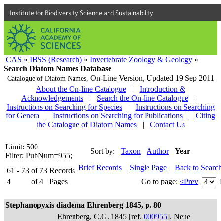
Institute for Biodiversity Science and Sustainability
CAS
»
IBSS (Research)
»
Invertebrate Zoology & Geology
»
Search Diatom Names Database
On-Line Version,
Updated 19 Sep 2011
Catalogue of Diatom Names,
About the On-line Catalogue
|
Introduction &
Acknowledgements
|
Search the On-line Catalogue
|
Instructions on Searching for Species
|
Instructions on Searching
for Genera
|
Instructions on Searching for Publications
|
Citing
the Catalogue of Diatom Names
|
Contact Us
Limit: 500
Sort by:
Taxon
Author
Year
Filter: PubNum=955;
Brief Records
Single Page
Back to Searc
61 - 73
of
73
Records
4
of
4
Pages
Go to page:
<Prev
Stephanopyxis diadema Ehrenberg 1845, p. 80
Ehrenberg, C.G. 1845 [ref.
000955
]. Neue