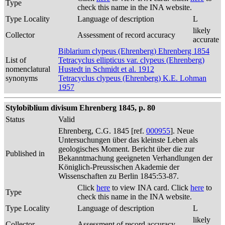
Type
check this name in the INA website.
Type Locality
Language of description
L
likely
Collector
Assessment of record accuracy
accurate
Biblarium clypeus (Ehrenberg) Ehrenberg 1854
List of
Tetracyclus ellipticus var. clypeus (Ehrenberg)
nomenclatural
Hustedt in Schmidt et al. 1912
synonyms
Tetracyclus clypeus (Ehrenberg) K.E. Lohman
1957
Stylobiblium divisum Ehrenberg 1845, p. 80
Status
Valid
Ehrenberg, C.G. 1845 [ref.
000955
]. Neue
Untersuchungen über das kleinste Leben als
geologisches Moment. Bericht über die zur
Published in
Bekanntmachung geeigneten Verhandlungen der
Königlich-Preussischen Akademie der
Wissenschaften zu Berlin 1845:53-87.
Click
here
to view INA card. Click
here
to
Type
check this name in the INA website.
Type Locality
Language of description
L
likely
Collector
Assessment of record accuracy