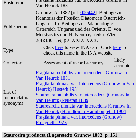
Basionym
Van Heurck 1881
Grunow, A. 1882 [ref.
000442
]. Beiträge zur
Kenntniss der Fossilen Diatomeen Österreich-
Ungarns. In: Beiträge zur Paläontologie
Published in
Österreich-Ungarns und des Orients, E. von
Mojsisovics und N. Neumayr (eds). Wien.
2(4):136-159, pls. XXIX-XXX.
Click
here
to view INA card. Click
here
to
Type
check this name in the INA website.
likely
Collector
Assessment of record accuracy
accurate
Fragilaria mutabilis var. intercedens Grunow in
Van Heurck 1881
Fragilaria pinnata var. intercedens (Grunow in Van
Heurck) Hustedt 1931
List of
Staurosira mutabilis var. intercedens (Grunow in
nomenclatural
Van Heurck) Pelletan 1889
synonyms
Staurosirella pinnata var. intercedens (Grunow in
Van Heurck) Hamilton in Hamilton, et al 1994
Fragilaria pinnata var. intercedens (Grunow)
Frenguelli 1923
Staurosira producta (Lagerstedt) Grunow 1882, p. 151