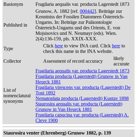
Basionym
Fragilaria aequalis var. producta Lagerstedt 1873
Grunow, A. 1882 [ref.
000442
]. Beiträge zur
Kenntniss der Fossilen Diatomeen Österreich-
Ungarns. In: Beiträge zur Paläontologie
Published in
Österreich-Ungarns und des Orients, E. von
Mojsisovics und N. Neumayr (eds). Wien.
2(4):136-159, pls. XXIX-XXX.
Click
here
to view INA card. Click
here
to
Type
check this name in the INA website.
likely
Collector
Assessment of record accuracy
accurate
Fragilaria aequalis var. producta Lagerstedt 1873
Fragilaria producta (Lagerstedt) Grunow in Van
Heurck 1881
Fragilaria virescens var. producta (Lagerstedt) De
List of
Toni 1892
nomenclatural
Nematoplata producta (Lagerstedt) Kuntze 1898
synonyms
Staurosira aequalis var. producta (Lagerstedt)
Grunow in Van Heurck 1881
Fragilaria capucina var. producta (Lagerstedt) A.
Cleve 1900
Staurosira venter (Ehrenberg) Grunow 1882, p. 139