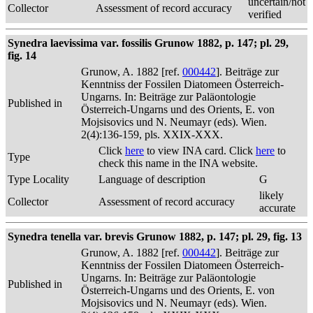
uncertain/not
Collector
Assessment of record accuracy
verified
Synedra laevissima var. fossilis Grunow 1882, p. 147; pl. 29,
fig. 14
Grunow, A. 1882 [ref.
000442
]. Beiträge zur
Kenntniss der Fossilen Diatomeen Österreich-
Ungarns. In: Beiträge zur Paläontologie
Published in
Österreich-Ungarns und des Orients, E. von
Mojsisovics und N. Neumayr (eds). Wien.
2(4):136-159, pls. XXIX-XXX.
Click
here
to view INA card. Click
here
to
Type
check this name in the INA website.
Type Locality
Language of description
G
likely
Collector
Assessment of record accuracy
accurate
Synedra tenella var. brevis Grunow 1882, p. 147; pl. 29, fig. 13
Grunow, A. 1882 [ref.
000442
]. Beiträge zur
Kenntniss der Fossilen Diatomeen Österreich-
Ungarns. In: Beiträge zur Paläontologie
Published in
Österreich-Ungarns und des Orients, E. von
Mojsisovics und N. Neumayr (eds). Wien.