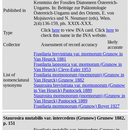
Kenntniss der Fossilen Diatomeen Österreich-
Ungarns. In: Beiträge zur Paläontologie
Published in
Österreich-Ungarns und des Orients, E. von
Mojsisovics und N. Neumayr (eds). Wien.
2(4):136-159, pls. XXIX-XXX.
Click
here
to view INA card. Click
here
to
Type
check this name in the INA website.
likely
Collector
Assessment of record accuracy
accurate
Fragilaria brevistriata var. mormorum Grunow in
Van Heurck 1881
Fragilaria lapponica var. mormorum (Grunow in
Van Heurck) Cleve-Euler 1953
List of
Fragilaria mormonorum (mormorum) (Grunow in
nomenclatural
Van Heurck) Grunow 1882
synonyms
Staurosira brevistriata var. mormonorum (Grunow
in Van Heurck) Pantocsek 1889
Staurosira mormonorum (mormorum) (Grunow in
Van Heurck) Pantocsek 1889
Fragilaria mormonorum (Grunow) Boyer 1927
Staurosira mutabilis var. intercedens (Grunow) Grunow 1882,
p. 151
Fragilaria mutabilis var. intercedens Grunow in