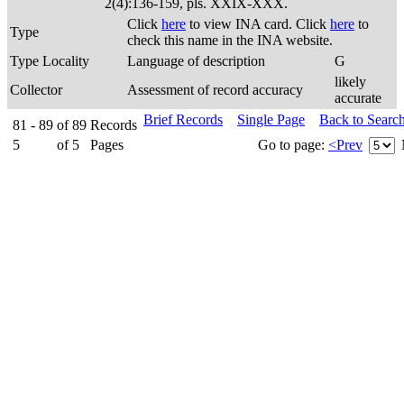
2(4):136-159, pls. XXIX-XXX.
Click
here
to view INA card. Click
here
to
Type
check this name in the INA website.
Type Locality
Language of description
G
likely
Collector
Assessment of record accuracy
accurate
Brief Records
Single Page
Back to Searc
81 - 89
of
89
Records
5
of
5
Pages
Go to page:
<Prev