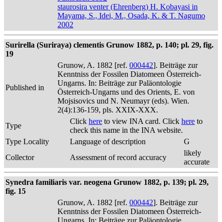
staurosira venter (Ehrenberg) H. Kobayasi in
Mayama, S., Idei, M., Osada, K. & T. Nagumo
2002
Surirella (Suriraya) clementis Grunow 1882, p. 140; pl. 29, fig.
19
Grunow, A. 1882 [ref.
000442
]. Beiträge zur
Kenntniss der Fossilen Diatomeen Österreich-
Ungarns. In: Beiträge zur Paläontologie
Published in
Österreich-Ungarns und des Orients, E. von
Mojsisovics und N. Neumayr (eds). Wien.
2(4):136-159, pls. XXIX-XXX.
Click
here
to view INA card. Click
here
to
Type
check this name in the INA website.
Type Locality
Language of description
G
likely
Collector
Assessment of record accuracy
accurate
Synedra familiaris var. neogena Grunow 1882, p. 139; pl. 29,
fig. 15
Grunow, A. 1882 [ref.
000442
]. Beiträge zur
Kenntniss der Fossilen Diatomeen Österreich-
Ungarns. In: Beiträge zur Paläontologie