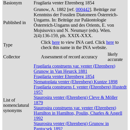
Basionym
Fragilaria venter Ehrenberg 1854
Grunow, A. 1882 [ref.
000442
]. Beiträge zur
Kenntniss der Fossilen Diatomeen Österreich-
Ungarns. In: Beiträge zur Paläontologie
Published in
Österreich-Ungarns und des Orients, E. von
Mojsisovics und N. Neumayr (eds). Wien.
2(4):136-159, pls. XXIX-XXX.
Click
here
to view INA card. Click
here
to
Type
check this name in the INA website.
likely
Collector
Assessment of record accuracy
accurate
Fragilaria construens var. venter (Ehrenberg)
Grunow in Van Heurck 1881
Fragilaria venter Ehrenberg 1854
Nematoplata venter (Ehrenberg) Kuntze 1898
Fragilaria construens f. venter (Ehrenberg) Hustedt
1957
Staurosira venter (Ehrenberg) Cleve & Möller
List of
1879
nomenclatural
Staurosira construens var. venter (Ehrenberg)
synonyms
Hamilton in Hamilton, Poulin, Charles & Angell
1992
Staurosira venter (Ehrenberg) Grunow in
Pantocsek 1892