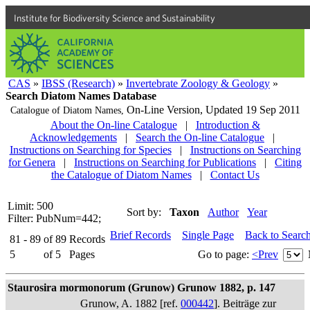
Institute for Biodiversity Science and Sustainability
CAS
»
IBSS (Research)
»
Invertebrate Zoology & Geology
»
Search Diatom Names Database
On-Line Version,
Updated 19 Sep 2011
Catalogue of Diatom Names,
About the On-line Catalogue
|
Introduction &
Acknowledgements
|
Search the On-line Catalogue
|
Instructions on Searching for Species
|
Instructions on Searching
for Genera
|
Instructions on Searching for Publications
|
Citing
the Catalogue of Diatom Names
|
Contact Us
Limit: 500
Sort by:
Taxon
Author
Year
Filter: PubNum=442;
Brief Records
Single Page
Back to Searc
81 - 89
of
89
Records
5
of
5
Pages
Go to page:
<Prev
Staurosira mormonorum (Grunow) Grunow 1882, p. 147
Grunow, A. 1882 [ref.
000442
]. Beiträge zur