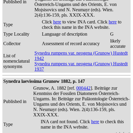
Published in
Österreich-Ungarns und des Orients, E. von
Mojsisovics und N. Neumayr (eds). Wien.
2(4):136-159, pls. XXIX-XXX.
Click
here
to view INA card. Click
here
to
Type
check this name in the INA website.
Type Locality
Language of description
G
likely
Collector
Assessment of record accuracy
accurate
Synedra rumpens var. neogena (Grunow) Hustedt
List of
1942
nomenclatural
Synedra rumpens var. neogena (Grunow) Hustedt
synonyms
1937
Synedra laevissima Grunow 1882, p. 147
Grunow, A. 1882 [ref.
000442
]. Beiträge zur
Kenntniss der Fossilen Diatomeen Österreich-
Ungarns. In: Beiträge zur Paläontologie Österreich-
Published in
Ungarns und des Orients, E. von Mojsisovics und
N. Neumayr (eds). Wien. 2(4):136-159, pls.
XXIX-XXX.
INA card not found. Click
here
to check this
Type
name in the INA website.