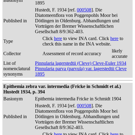
Basionym
1895
Hustedt, F. 1934 [ref.
000508
]. Die
Diatomeenflora von Poggenpohls Moor bei
Published in
Dötlingen in Oldenburg. Abhandlungen und
Vorträgen der Bremer Wissenschaftlichen
Gesellschaft 8/9:362-403.
Click
here
to view INA card. Click
here
to
Type
check this name in the INA website.
likely
Collector
Assessment of record accuracy
accurate
List of
Pinnularia lagerstedtii (Cleve) Cleve-Euler 1934
nomenclatural
Pinnularia parva (parvula) var. lagerstedtii Cleve
synonyms
1895
Epithemia zebra var. intermedia (Fricke in Schmidt et al.)
Hustedt 1934, p. 394
Basionym
Epithemia intermedia Fricke in Schmidt 1904
Hustedt, F. 1934 [ref.
000508
]. Die
Diatomeenflora von Poggenpohls Moor bei
Published in
Dötlingen in Oldenburg. Abhandlungen und
Vorträgen der Bremer Wissenschaftlichen
Gesellschaft 8/9:362-403.
Click
here
to view INA card. Click
here
to