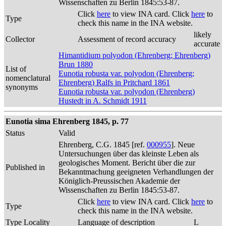
Wissenschaften zu Berlin 1845:53-87.
Click
here
to view INA card. Click
here
to
Type
check this name in the INA website.
likely
Collector
Assessment of record accuracy
accurate
Himantidium polyodon (Ehrenberg; Ehrenberg)
Brun 1880
List of
Eunotia robusta var. polyodon (Ehrenberg;
nomenclatural
Ehrenberg) Ralfs in Pritchard 1861
synonyms
Eunotia robusta var. polyodon (Ehrenberg)
Hustedt in A. Schmidt 1911
Eunotia sima Ehrenberg 1845, p. 77
Status
Valid
Ehrenberg, C.G. 1845 [ref.
000955
]. Neue
Untersuchungen über das kleinste Leben als
geologisches Moment. Bericht über die zur
Published in
Bekanntmachung geeigneten Verhandlungen der
Königlich-Preussischen Akademie der
Wissenschaften zu Berlin 1845:53-87.
Click
here
to view INA card. Click
here
to
Type
check this name in the INA website.
Type Locality
Language of description
L