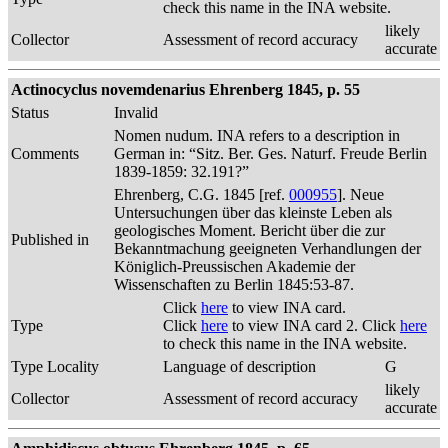
check this name in the INA website.
likely
Collector
Assessment of record accuracy
accurate
Actinocyclus novemdenarius Ehrenberg 1845, p. 55
Status
Invalid
Nomen nudum. INA refers to a description in
Comments
German in: “Sitz. Ber. Ges. Naturf. Freude Berlin
1839-1859: 32.191?”
Ehrenberg, C.G. 1845 [ref.
000955
]. Neue
Untersuchungen über das kleinste Leben als
geologisches Moment. Bericht über die zur
Published in
Bekanntmachung geeigneten Verhandlungen der
Königlich-Preussischen Akademie der
Wissenschaften zu Berlin 1845:53-87.
Click
here
to view INA card.
Type
Click
here
to view INA card 2. Click
here
to check this name in the INA website.
Type Locality
Language of description
G
likely
Collector
Assessment of record accuracy
accurate