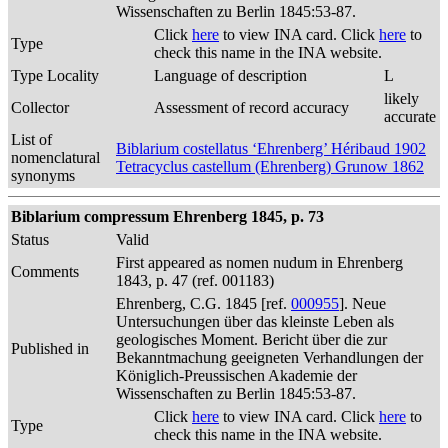
Wissenschaften zu Berlin 1845:53-87.
Click
here
to view INA card. Click
here
to
Type
check this name in the INA website.
Type Locality
Language of description
L
likely
Collector
Assessment of record accuracy
accurate
List of
Biblarium costellatus ‘Ehrenberg’ Héribaud 1902
nomenclatural
Tetracyclus castellum (Ehrenberg) Grunow 1862
synonyms
Biblarium compressum Ehrenberg 1845, p. 73
Status
Valid
First appeared as nomen nudum in Ehrenberg
Comments
1843, p. 47 (ref. 001183)
Ehrenberg, C.G. 1845 [ref.
000955
]. Neue
Untersuchungen über das kleinste Leben als
geologisches Moment. Bericht über die zur
Published in
Bekanntmachung geeigneten Verhandlungen der
Königlich-Preussischen Akademie der
Wissenschaften zu Berlin 1845:53-87.
Click
here
to view INA card. Click
here
to
Type
check this name in the INA website.