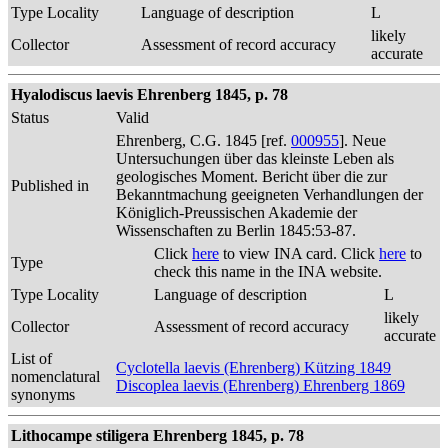
Type Locality
Language of description
L
likely
Collector
Assessment of record accuracy
accurate
Hyalodiscus laevis Ehrenberg 1845, p. 78
Status
Valid
Ehrenberg, C.G. 1845 [ref.
000955
]. Neue
Untersuchungen über das kleinste Leben als
geologisches Moment. Bericht über die zur
Published in
Bekanntmachung geeigneten Verhandlungen der
Königlich-Preussischen Akademie der
Wissenschaften zu Berlin 1845:53-87.
Click
here
to view INA card. Click
here
to
Type
check this name in the INA website.
Type Locality
Language of description
L
likely
Collector
Assessment of record accuracy
accurate
List of
Cyclotella laevis (Ehrenberg) Kützing 1849
nomenclatural
Discoplea laevis (Ehrenberg) Ehrenberg 1869
synonyms
Lithocampe stiligera Ehrenberg 1845, p. 78