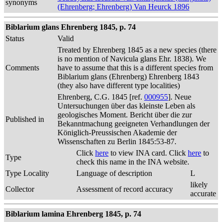
synonyms
(Ehrenberg; Ehrenberg) Van Heurck 1896
Biblarium glans Ehrenberg 1845, p. 74
Status
Valid
Treated by Ehrenberg 1845 as a new species (there
is no mention of Navicula glans Ehr. 1838). We
Comments
have to assume that this is a different species from
Biblarium glans (Ehrenberg) Ehrenberg 1843
(they also have different type localities)
Ehrenberg, C.G. 1845 [ref.
000955
]. Neue
Untersuchungen über das kleinste Leben als
geologisches Moment. Bericht über die zur
Published in
Bekanntmachung geeigneten Verhandlungen der
Königlich-Preussischen Akademie der
Wissenschaften zu Berlin 1845:53-87.
Click
here
to view INA card. Click
here
to
Type
check this name in the INA website.
Type Locality
Language of description
L
likely
Collector
Assessment of record accuracy
accurate
Biblarium lamina Ehrenberg 1845, p. 74