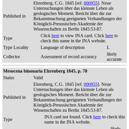
Ehrenberg, C.G. 1845 [ref.
000955
]. Neue
Untersuchungen über das kleinste Leben als
geologisches Moment. Bericht über die zur
Published in
Bekanntmachung geeigneten Verhandlungen der
Königlich-Preussischen Akademie der
Wissenschaften zu Berlin 1845:53-87.
Click
here
to view INA card. Click
here
to
Type
check this name in the INA website.
Type Locality
Language of description
L
likely
Collector
Assessment of record accuracy
accurate
Mesocena binonaria Ehrenberg 1845, p. 78
Status
Valid
Ehrenberg, C.G. 1845 [ref.
000955
]. Neue
Untersuchungen über das kleinste Leben als
geologisches Moment. Bericht über die zur
Published in
Bekanntmachung geeigneten Verhandlungen der
Königlich-Preussischen Akademie der
Wissenschaften zu Berlin 1845:53-87.
INA card not found. Click
here
to check this
Type
name in the INA website.
likely