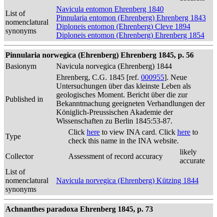
Navicula entomon Ehrenberg 1840
List of
Pinnularia entomon (Ehrenberg) Ehrenberg 1843
nomenclatural
Diploneis entomon (Ehrenberg) Cleve 1894
synonyms
Diploneis entomon (Ehrenberg) Ehrenberg 1854
Pinnularia norwegica (Ehrenberg) Ehrenberg 1845, p. 56
Basionym
Navicula norvegica (Ehrenberg) 1844
Ehrenberg, C.G. 1845 [ref.
000955
]. Neue
Untersuchungen über das kleinste Leben als
geologisches Moment. Bericht über die zur
Published in
Bekanntmachung geeigneten Verhandlungen der
Königlich-Preussischen Akademie der
Wissenschaften zu Berlin 1845:53-87.
Click
here
to view INA card. Click
here
to
Type
check this name in the INA website.
likely
Collector
Assessment of record accuracy
accurate
List of
nomenclatural
Navicula norvegica (Ehrenberg) Kützing 1844
synonyms
Achnanthes paradoxa Ehrenberg 1845, p. 73