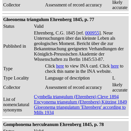
likely
Collector
Assessment of record accuracy
accurate
Gloeonema triangulum Ehrenberg 1845, p. 77
Status
Valid
Ehrenberg, C.G. 1845 [ref.
000955
]. Neue
Untersuchungen über das kleinste Leben als
geologisches Moment. Bericht über die zur
Published in
Bekanntmachung geeigneten Verhandlungen der
Königlich-Preussischen Akademie der
Wissenschaften zu Berlin 1845:53-87.
Click
here
to view INA card. Click
here
to
Type
check this name in the INA website.
Type Locality
Language of description
L
likely
Collector
Assessment of record accuracy
accurate
Cymbella triangulum (Ehrenberg) Cleve 1894
List of
Encyonema triangulum (Ehrenberg) Kützing 1849
nomenclatural
Gloeonema triangulatum 'Ehrenberg' according to
synonyms
Mills 1934
Gomphonema herculeanum Ehrenberg 1845, p. 78