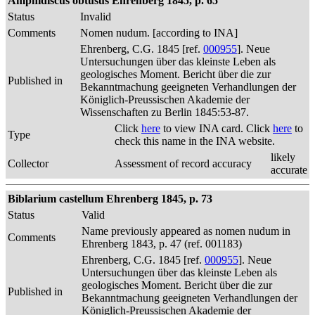
Amphidiscus obtusus Ehrenberg 1845, p. 65
Status
Invalid
Comments
Nomen nudum. [according to INA]
Ehrenberg, C.G. 1845 [ref.
000955
]. Neue
Untersuchungen über das kleinste Leben als
geologisches Moment. Bericht über die zur
Published in
Bekanntmachung geeigneten Verhandlungen der
Königlich-Preussischen Akademie der
Wissenschaften zu Berlin 1845:53-87.
Click
here
to view INA card. Click
here
to
Type
check this name in the INA website.
likely
Collector
Assessment of record accuracy
accurate
Biblarium castellum Ehrenberg 1845, p. 73
Status
Valid
Name previously appeared as nomen nudum in
Comments
Ehrenberg 1843, p. 47 (ref. 001183)
Ehrenberg, C.G. 1845 [ref.
000955
]. Neue
Untersuchungen über das kleinste Leben als
geologisches Moment. Bericht über die zur
Published in
Bekanntmachung geeigneten Verhandlungen der
Königlich-Preussischen Akademie der