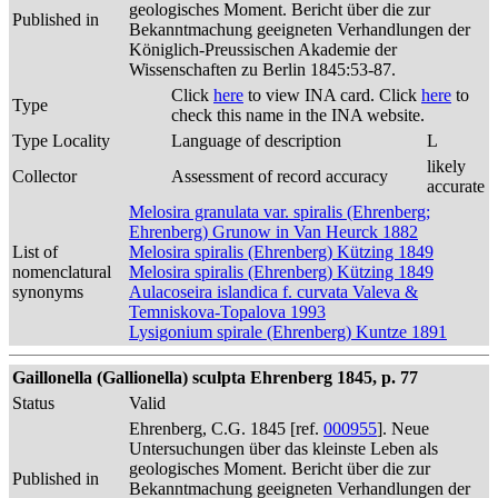
geologisches Moment. Bericht über die zur
Published in
Bekanntmachung geeigneten Verhandlungen der
Königlich-Preussischen Akademie der
Wissenschaften zu Berlin 1845:53-87.
Click
here
to view INA card. Click
here
to
Type
check this name in the INA website.
Type Locality
Language of description
L
likely
Collector
Assessment of record accuracy
accurate
Melosira granulata var. spiralis (Ehrenberg;
Ehrenberg) Grunow in Van Heurck 1882
List of
Melosira spiralis (Ehrenberg) Kützing 1849
nomenclatural
Melosira spiralis (Ehrenberg) Kützing 1849
synonyms
Aulacoseira islandica f. curvata Valeva &
Temniskova-Topalova 1993
Lysigonium spirale (Ehrenberg) Kuntze 1891
Gaillonella (Gallionella) sculpta Ehrenberg 1845, p. 77
Status
Valid
Ehrenberg, C.G. 1845 [ref.
000955
]. Neue
Untersuchungen über das kleinste Leben als
geologisches Moment. Bericht über die zur
Published in
Bekanntmachung geeigneten Verhandlungen der