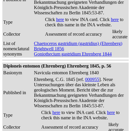
Bekanntmachung geeigneten Verhandlungen der
Königlich-Preussischen Akademie der
Wissenschaften zu Berlin 1845:53-87.
Click
here
to view INA card. Click
here
to
Type
check this name in the INA website.
likely
Collector
Assessment of record accuracy
accurate
List of
Chaetoceros gastridium (gastridius) (Ehrenberg)
nomenclatural
Brightwell 1856
synonyms
Goniothecium gastridium Ehrenberg 1844
Diploneis entomon (Ehrenberg) Ehrenberg 1845, p. 56
Basionym
Navicula entomon Ehrenberg 1840
Ehrenberg, C.G. 1845 [ref.
000955
]. Neue
Untersuchungen über das kleinste Leben als
geologisches Moment. Bericht über die zur
Published in
Bekanntmachung geeigneten Verhandlungen der
Königlich-Preussischen Akademie der
Wissenschaften zu Berlin 1845:53-87.
Click
here
to view INA card. Click
here
to
Type
check this name in the INA website.
likely
Collector
Assessment of record accuracy
accurate