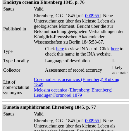
Endictya oceanica Ehrenberg 1845, p. 76
Status
Valid
Ehrenberg, C.G. 1845 [ref.
000955
]. Neue
Untersuchungen über das kleinste Leben als
geologisches Moment. Bericht über die zur
Published in
Bekanntmachung geeigneten Verhandlungen der
Königlich-Preussischen Akademie der
Wissenschaften zu Berlin 1845:53-87.
Click
here
to view INA card. Click
here
to
Type
check this name in the INA website.
Type Locality
Language of description
L
likely
Collector
Assessment of record accuracy
accurate
Coscinodiscus oceanicus (Ehrenberg) Kützing
List of
1849
nomenclatural
Melosira oceanica (Ehrenberg; Ehrenberg)
synonyms
Leuduger-Fortmorel 1879
Eunotia amphidicranon Ehrenberg 1845, p. 77
Status
Valid
Ehrenberg, C.G. 1845 [ref.
000955
]. Neue
Untersuchungen über das kleinste Leben als