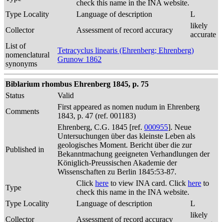
check this name in the INA website.
Type Locality
Language of description
L
likely
Collector
Assessment of record accuracy
accurate
List of
Tetracyclus linearis (Ehrenberg; Ehrenberg)
nomenclatural
Grunow 1862
synonyms
Biblarium rhombus Ehrenberg 1845, p. 75
Status
Valid
First appeared as nomen nudum in Ehrenberg
Comments
1843, p. 47 (ref. 001183)
Ehrenberg, C.G. 1845 [ref.
000955
]. Neue
Untersuchungen über das kleinste Leben als
geologisches Moment. Bericht über die zur
Published in
Bekanntmachung geeigneten Verhandlungen der
Königlich-Preussischen Akademie der
Wissenschaften zu Berlin 1845:53-87.
Click
here
to view INA card. Click
here
to
Type
check this name in the INA website.
Type Locality
Language of description
L
likely
Collector
Assessment of record accuracy