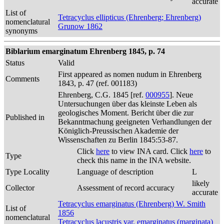
accurate
List of
Tetracyclus ellipticus (Ehrenberg; Ehrenberg)
nomenclatural
Grunow 1862
synonyms
Biblarium emarginatum Ehrenberg 1845, p. 74
Status
Valid
First appeared as nomen nudum in Ehrenberg
Comments
1843, p. 47 (ref. 001183)
Ehrenberg, C.G. 1845 [ref.
000955
]. Neue
Untersuchungen über das kleinste Leben als
geologisches Moment. Bericht über die zur
Published in
Bekanntmachung geeigneten Verhandlungen der
Königlich-Preussischen Akademie der
Wissenschaften zu Berlin 1845:53-87.
Click
here
to view INA card. Click
here
to
Type
check this name in the INA website.
Type Locality
Language of description
L
likely
Collector
Assessment of record accuracy
accurate
Tetracyclus emarginatus (Ehrenberg) W. Smith
List of
1856
nomenclatural
Tetracyclus lacustris var. emarginatus (marginata)