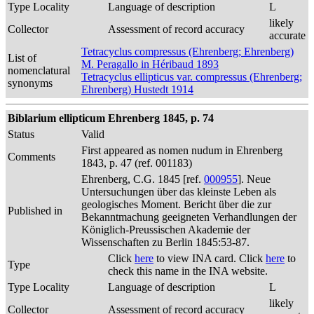
Type Locality
Language of description
L
likely
Collector
Assessment of record accuracy
accurate
Tetracyclus compressus (Ehrenberg; Ehrenberg)
List of
M. Peragallo in Héribaud 1893
nomenclatural
Tetracyclus ellipticus var. compressus (Ehrenberg;
synonyms
Ehrenberg) Hustedt 1914
Biblarium ellipticum Ehrenberg 1845, p. 74
Status
Valid
First appeared as nomen nudum in Ehrenberg
Comments
1843, p. 47 (ref. 001183)
Ehrenberg, C.G. 1845 [ref.
000955
]. Neue
Untersuchungen über das kleinste Leben als
geologisches Moment. Bericht über die zur
Published in
Bekanntmachung geeigneten Verhandlungen der
Königlich-Preussischen Akademie der
Wissenschaften zu Berlin 1845:53-87.
Click
here
to view INA card. Click
here
to
Type
check this name in the INA website.
Type Locality
Language of description
L
likely
Collector
Assessment of record accuracy