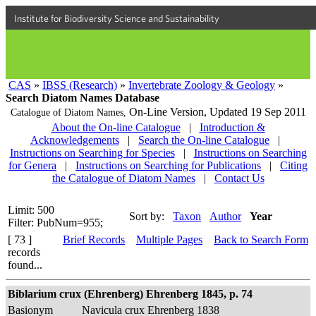
Institute for Biodiversity Science and Sustainability
CAS
»
IBSS (Research)
»
Invertebrate Zoology & Geology
»
Search Diatom Names Database
On-Line Version,
Updated 19 Sep 2011
Catalogue of Diatom Names,
About the On-line Catalogue
|
Introduction &
Acknowledgements
|
Search the On-line Catalogue
|
Instructions on Searching for Species
|
Instructions on Searching
for Genera
|
Instructions on Searching for Publications
|
Citing
the Catalogue of Diatom Names
|
Contact Us
Limit: 500
Sort by:
Taxon
Author
Year
Filter: PubNum=955;
[ 73 ]
Brief Records
Multiple Pages
Back to Search Form
records
found...
Biblarium crux (Ehrenberg) Ehrenberg 1845, p. 74
Basionym
Navicula crux Ehrenberg 1838