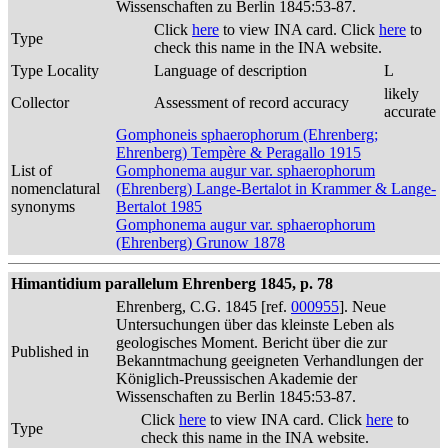
Wissenschaften zu Berlin 1845:53-87.
Click
here
to view INA card. Click
here
to
Type
check this name in the INA website.
Type Locality
Language of description
L
likely
Collector
Assessment of record accuracy
accurate
Gomphoneis sphaerophorum (Ehrenberg;
Ehrenberg) Tempère & Peragallo 1915
List of
Gomphonema augur var. sphaerophorum
nomenclatural
(Ehrenberg) Lange-Bertalot in Krammer & Lange-
synonyms
Bertalot 1985
Gomphonema augur var. sphaerophorum
(Ehrenberg) Grunow 1878
Himantidium parallelum Ehrenberg 1845, p. 78
Ehrenberg, C.G. 1845 [ref.
000955
]. Neue
Untersuchungen über das kleinste Leben als
geologisches Moment. Bericht über die zur
Published in
Bekanntmachung geeigneten Verhandlungen der
Königlich-Preussischen Akademie der
Wissenschaften zu Berlin 1845:53-87.
Click
here
to view INA card. Click
here
to
Type
check this name in the INA website.