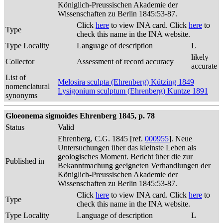
Königlich-Preussischen Akademie der
Wissenschaften zu Berlin 1845:53-87.
Click
here
to view INA card. Click
here
to
Type
check this name in the INA website.
Type Locality
Language of description
L
likely
Collector
Assessment of record accuracy
accurate
List of
Melosira sculpta (Ehrenberg) Kützing 1849
nomenclatural
Lysigonium sculptum (Ehrenberg) Kuntze 1891
synonyms
Gloeonema sigmoides Ehrenberg 1845, p. 78
Status
Valid
Ehrenberg, C.G. 1845 [ref.
000955
]. Neue
Untersuchungen über das kleinste Leben als
geologisches Moment. Bericht über die zur
Published in
Bekanntmachung geeigneten Verhandlungen der
Königlich-Preussischen Akademie der
Wissenschaften zu Berlin 1845:53-87.
Click
here
to view INA card. Click
here
to
Type
check this name in the INA website.
Type Locality
Language of description
L