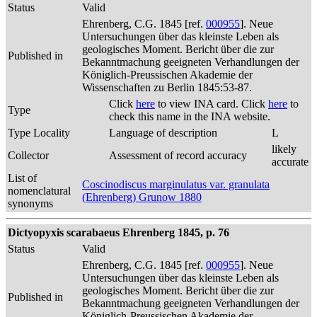
Status
Valid
Ehrenberg, C.G. 1845 [ref.
000955
]. Neue
Untersuchungen über das kleinste Leben als
geologisches Moment. Bericht über die zur
Published in
Bekanntmachung geeigneten Verhandlungen der
Königlich-Preussischen Akademie der
Wissenschaften zu Berlin 1845:53-87.
Click
here
to view INA card. Click
here
to
Type
check this name in the INA website.
Type Locality
Language of description
L
likely
Collector
Assessment of record accuracy
accurate
List of
Coscinodiscus marginulatus var. granulata
nomenclatural
(Ehrenberg) Grunow 1880
synonyms
Dictyopyxis scarabaeus Ehrenberg 1845, p. 76
Status
Valid
Ehrenberg, C.G. 1845 [ref.
000955
]. Neue
Untersuchungen über das kleinste Leben als
geologisches Moment. Bericht über die zur
Published in
Bekanntmachung geeigneten Verhandlungen der
Königlich-Preussischen Akademie der