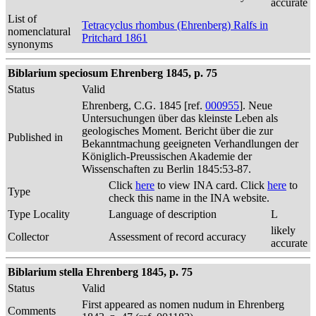
accurate
List of
Tetracyclus rhombus (Ehrenberg) Ralfs in
nomenclatural
Pritchard 1861
synonyms
Biblarium speciosum Ehrenberg 1845, p. 75
Status
Valid
Ehrenberg, C.G. 1845 [ref.
000955
]. Neue
Untersuchungen über das kleinste Leben als
geologisches Moment. Bericht über die zur
Published in
Bekanntmachung geeigneten Verhandlungen der
Königlich-Preussischen Akademie der
Wissenschaften zu Berlin 1845:53-87.
Click
here
to view INA card. Click
here
to
Type
check this name in the INA website.
Type Locality
Language of description
L
likely
Collector
Assessment of record accuracy
accurate
Biblarium stella Ehrenberg 1845, p. 75
Status
Valid
First appeared as nomen nudum in Ehrenberg
Comments