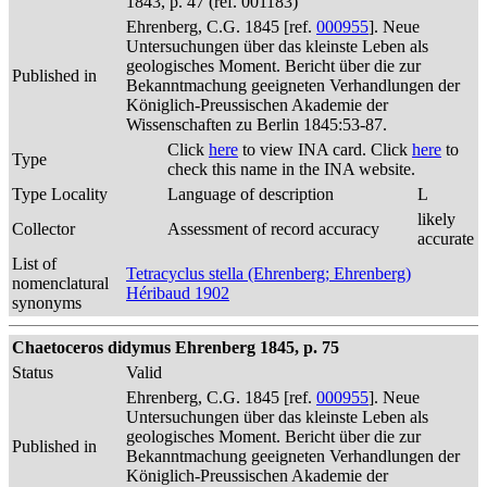
1843, p. 47 (ref. 001183)
Ehrenberg, C.G. 1845 [ref.
000955
]. Neue
Untersuchungen über das kleinste Leben als
geologisches Moment. Bericht über die zur
Published in
Bekanntmachung geeigneten Verhandlungen der
Königlich-Preussischen Akademie der
Wissenschaften zu Berlin 1845:53-87.
Click
here
to view INA card. Click
here
to
Type
check this name in the INA website.
Type Locality
Language of description
L
likely
Collector
Assessment of record accuracy
accurate
List of
Tetracyclus stella (Ehrenberg; Ehrenberg)
nomenclatural
Héribaud 1902
synonyms
Chaetoceros didymus Ehrenberg 1845, p. 75
Status
Valid
Ehrenberg, C.G. 1845 [ref.
000955
]. Neue
Untersuchungen über das kleinste Leben als
geologisches Moment. Bericht über die zur
Published in
Bekanntmachung geeigneten Verhandlungen der
Königlich-Preussischen Akademie der