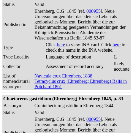
Status
Valid
Ehrenberg, C.G. 1845 [ref.
000955
]. Neue
Untersuchungen über das kleinste Leben als
geologisches Moment. Bericht über die zur
Published in
Bekanntmachung geeigneten Verhandlungen der
Königlich-Preussischen Akademie der
Wissenschaften zu Berlin 1845:53-87.
Click
here
to view INA card. Click
here
to
Type
check this name in the INA website.
Type Locality
Language of description
L
likely
Collector
Assessment of record accuracy
accurate
List of
Navicula crux Ehrenberg 1838
nomenclatural
Tetracyclus crux (Ehrenberg; Ehrenberg) Ralfs in
synonyms
Pritchard 1861
Chaetoceros gastridium (Ehrenberg) Ehrenberg 1845, p. 83
Basionym
Goniothecium gastridium Ehrenberg 1844
Status
Valid
Ehrenberg, C.G. 1845 [ref.
000955
]. Neue
Untersuchungen über das kleinste Leben als
geologisches Moment. Bericht über die zur
Published in