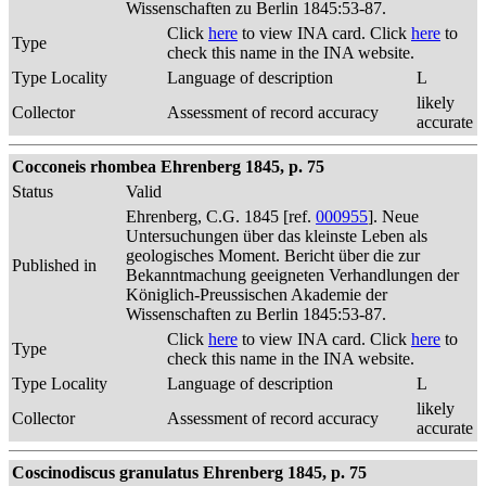
Wissenschaften zu Berlin 1845:53-87.
Click
here
to view INA card. Click
here
to
Type
check this name in the INA website.
Type Locality
Language of description
L
likely
Collector
Assessment of record accuracy
accurate
Cocconeis rhombea Ehrenberg 1845, p. 75
Status
Valid
Ehrenberg, C.G. 1845 [ref.
000955
]. Neue
Untersuchungen über das kleinste Leben als
geologisches Moment. Bericht über die zur
Published in
Bekanntmachung geeigneten Verhandlungen der
Königlich-Preussischen Akademie der
Wissenschaften zu Berlin 1845:53-87.
Click
here
to view INA card. Click
here
to
Type
check this name in the INA website.
Type Locality
Language of description
L
likely
Collector
Assessment of record accuracy
accurate
Coscinodiscus granulatus Ehrenberg 1845, p. 75