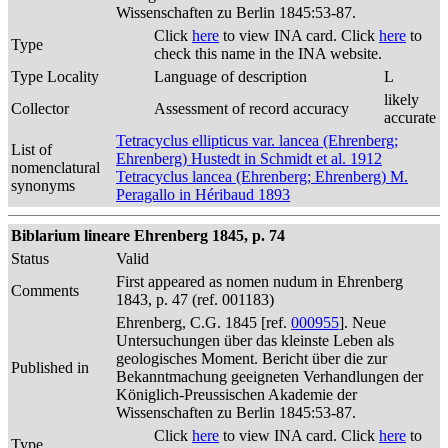
Wissenschaften zu Berlin 1845:53-87.
Click
here
to view INA card. Click
here
to
Type
check this name in the INA website.
Type Locality
Language of description
L
likely
Collector
Assessment of record accuracy
accurate
Tetracyclus ellipticus var. lancea (Ehrenberg;
List of
Ehrenberg) Hustedt in Schmidt et al. 1912
nomenclatural
Tetracyclus lancea (Ehrenberg; Ehrenberg) M.
synonyms
Peragallo in Héribaud 1893
Biblarium lineare Ehrenberg 1845, p. 74
Status
Valid
First appeared as nomen nudum in Ehrenberg
Comments
1843, p. 47 (ref. 001183)
Ehrenberg, C.G. 1845 [ref.
000955
]. Neue
Untersuchungen über das kleinste Leben als
geologisches Moment. Bericht über die zur
Published in
Bekanntmachung geeigneten Verhandlungen der
Königlich-Preussischen Akademie der
Wissenschaften zu Berlin 1845:53-87.
Click
here
to view INA card. Click
here
to
Type