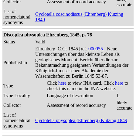
Collector
Assessment of record accuracy
accurate
List of
Cyclotella coscinodiscus (Ehrenberg) Kützing
nomenclatural
1849
synonyms
Discoplea physoplea Ehrenberg 1845, p. 76
Status
Valid
Ehrenberg, C.G. 1845 [ref.
000955
]. Neue
Untersuchungen über das kleinste Leben als
geologisches Moment. Bericht über die zur
Published in
Bekanntmachung geeigneten Verhandlungen der
Königlich-Preussischen Akademie der
Wissenschaften zu Berlin 1845:53-87.
Click
here
to view INA card. Click
here
to
Type
check this name in the INA website.
Type Locality
Language of description
L
likely
Collector
Assessment of record accuracy
accurate
List of
nomenclatural
Cyclotella physoplea (Ehrenberg) Kützing 1849
synonyms