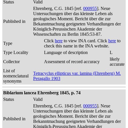
Status
Valid
Ehrenberg, C.G. 1845 [ref.
000955
]. Neue
Untersuchungen über das kleinste Leben als
geologisches Moment. Bericht über die zur
Published in
Bekanntmachung geeigneten Verhandlungen der
Königlich-Preussischen Akademie der
Wissenschaften zu Berlin 1845:53-87.
Click
here
to view INA card. Click
here
to
Type
check this name in the INA website.
Type Locality
Language of description
L
likely
Collector
Assessment of record accuracy
accurate
List of
Tetracyclus ellipticus var. lamina (Ehrenberg) M.
nomenclatural
Peragallo 1903
synonyms
Biblarium lancea Ehrenberg 1845, p. 74
Status
Valid
Ehrenberg, C.G. 1845 [ref.
000955
]. Neue
Untersuchungen über das kleinste Leben als
geologisches Moment. Bericht über die zur
Published in
Bekanntmachung geeigneten Verhandlungen der
Königlich-Preussischen Akademie der