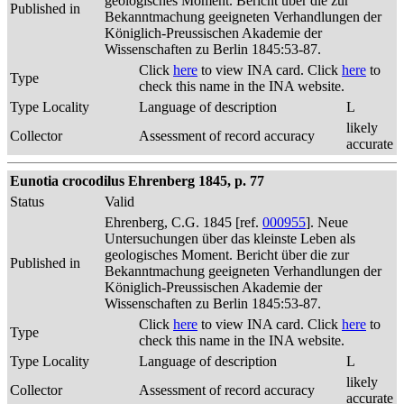
geologisches Moment. Bericht über die zur
Published in
Bekanntmachung geeigneten Verhandlungen der
Königlich-Preussischen Akademie der
Wissenschaften zu Berlin 1845:53-87.
Click
here
to view INA card. Click
here
to
Type
check this name in the INA website.
Type Locality
Language of description
L
likely
Collector
Assessment of record accuracy
accurate
Eunotia crocodilus Ehrenberg 1845, p. 77
Status
Valid
Ehrenberg, C.G. 1845 [ref.
000955
]. Neue
Untersuchungen über das kleinste Leben als
geologisches Moment. Bericht über die zur
Published in
Bekanntmachung geeigneten Verhandlungen der
Königlich-Preussischen Akademie der
Wissenschaften zu Berlin 1845:53-87.
Click
here
to view INA card. Click
here
to
Type
check this name in the INA website.
Type Locality
Language of description
L
likely
Collector
Assessment of record accuracy
accurate