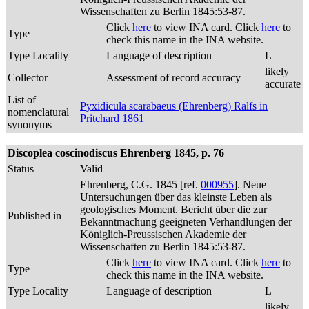
Wissenschaften zu Berlin 1845:53-87.
Click
here
to view INA card. Click
here
to
Type
check this name in the INA website.
Type Locality
Language of description
L
likely
Collector
Assessment of record accuracy
accurate
List of
Pyxidicula scarabaeus (Ehrenberg) Ralfs in
nomenclatural
Pritchard 1861
synonyms
Discoplea coscinodiscus Ehrenberg 1845, p. 76
Status
Valid
Ehrenberg, C.G. 1845 [ref.
000955
]. Neue
Untersuchungen über das kleinste Leben als
geologisches Moment. Bericht über die zur
Published in
Bekanntmachung geeigneten Verhandlungen der
Königlich-Preussischen Akademie der
Wissenschaften zu Berlin 1845:53-87.
Click
here
to view INA card. Click
here
to
Type
check this name in the INA website.
Type Locality
Language of description
L
likely