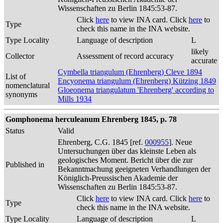
Wissenschaften zu Berlin 1845:53-87.
Click
here
to view INA card. Click
here
to
Type
check this name in the INA website.
Type Locality
Language of description
L
likely
Collector
Assessment of record accuracy
accurate
Cymbella triangulum (Ehrenberg) Cleve 1894
List of
Encyonema triangulum (Ehrenberg) Kützing 1849
nomenclatural
Gloeonema triangulatum 'Ehrenberg' according to
synonyms
Mills 1934
Gomphonema herculeanum Ehrenberg 1845, p. 78
Status
Valid
Ehrenberg, C.G. 1845 [ref.
000955
]. Neue
Untersuchungen über das kleinste Leben als
geologisches Moment. Bericht über die zur
Published in
Bekanntmachung geeigneten Verhandlungen der
Königlich-Preussischen Akademie der
Wissenschaften zu Berlin 1845:53-87.
Click
here
to view INA card. Click
here
to
Type
check this name in the INA website.
Type Locality
Language of description
L