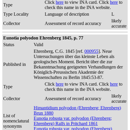
Click
here
to view INA card. Click
here
to
Type
check this name in the INA website.
Type Locality
Language of description
L
likely
Collector
Assessment of record accuracy
accurate
Eunotia polyodon Ehrenberg 1845, p. 77
Status
Valid
Ehrenberg, C.G. 1845 [ref.
000955
]. Neue
Untersuchungen über das kleinste Leben als
geologisches Moment. Bericht über die zur
Published in
Bekanntmachung geeigneten Verhandlungen der
Königlich-Preussischen Akademie der
Wissenschaften zu Berlin 1845:53-87.
Click
here
to view INA card. Click
here
to
Type
check this name in the INA website.
likely
Collector
Assessment of record accuracy
accurate
Himantidium polyodon (Ehrenberg; Ehrenberg)
Brun 1880
List of
Eunotia robusta var. polyodon (Ehrenberg;
nomenclatural
Ehrenberg) Ralfs in Pritchard 1861
synonyms
Eunotia robusta var. polyodon (Ehrenberg)