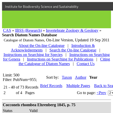
Institute for Biodiversity Science and Sustainability
CAS
»
IBSS (Research)
»
Invertebrate Zoology & Geology
»
Search Diatom Names Database
On-Line Version,
Updated 19 Sep 2011
Catalogue of Diatom Names,
About the On-line Catalogue
|
Introduction &
Acknowledgements
|
Search the On-line Catalogue
|
Instructions on Searching for Species
|
Instructions on Searching
for Genera
|
Instructions on Searching for Publications
|
Citing
the Catalogue of Diatom Names
|
Contact Us
Limit: 500
Sort by:
Taxon
Author
Year
Filter: PubNum=955;
Brief Records
Multiple Pages
Back to Se
21 - 40
of
73
Records
2
of
4
Pages
Go to page:
<Prev
Cocconeis rhombea Ehrenberg 1845, p. 75
Status
Valid