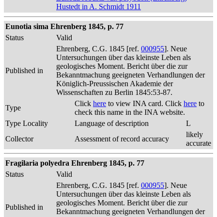
Hustedt in A. Schmidt 1911
Eunotia sima Ehrenberg 1845, p. 77
Status
Valid
Ehrenberg, C.G. 1845 [ref.
000955
]. Neue
Untersuchungen über das kleinste Leben als
geologisches Moment. Bericht über die zur
Published in
Bekanntmachung geeigneten Verhandlungen der
Königlich-Preussischen Akademie der
Wissenschaften zu Berlin 1845:53-87.
Click
here
to view INA card. Click
here
to
Type
check this name in the INA website.
Type Locality
Language of description
L
likely
Collector
Assessment of record accuracy
accurate
Fragilaria polyedra Ehrenberg 1845, p. 77
Status
Valid
Ehrenberg, C.G. 1845 [ref.
000955
]. Neue
Untersuchungen über das kleinste Leben als
geologisches Moment. Bericht über die zur
Published in
Bekanntmachung geeigneten Verhandlungen der