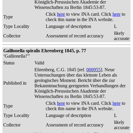
Königlich-Preussischen Akademie der
Wissenschaften zu Berlin 1845:53-87.
Click
here
to view INA card. Click
here
to
Type
check this name in the INA website.
Type Locality
Language of description
L
likely
Collector
Assessment of record accuracy
accurate
Gaillonella spiralis Ehrenberg 1845, p. 77
‘Gallionella?’’
Status
Valid
Ehrenberg, C.G. 1845 [ref.
000955
]. Neue
Untersuchungen über das kleinste Leben als
geologisches Moment. Bericht über die zur
Published in
Bekanntmachung geeigneten Verhandlungen der
Königlich-Preussischen Akademie der
Wissenschaften zu Berlin 1845:53-87.
Click
here
to view INA card. Click
here
to
Type
check this name in the INA website.
Type Locality
Language of description
L
likely
Collector
Assessment of record accuracy
accurate