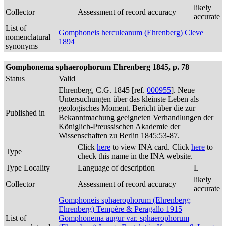
likely
Collector
Assessment of record accuracy
accurate
List of
Gomphoneis herculeanum (Ehrenberg) Cleve
nomenclatural
1894
synonyms
Gomphonema sphaerophorum Ehrenberg 1845, p. 78
Status
Valid
Ehrenberg, C.G. 1845 [ref.
000955
]. Neue
Untersuchungen über das kleinste Leben als
geologisches Moment. Bericht über die zur
Published in
Bekanntmachung geeigneten Verhandlungen der
Königlich-Preussischen Akademie der
Wissenschaften zu Berlin 1845:53-87.
Click
here
to view INA card. Click
here
to
Type
check this name in the INA website.
Type Locality
Language of description
L
likely
Collector
Assessment of record accuracy
accurate
Gomphoneis sphaerophorum (Ehrenberg;
Ehrenberg) Tempère & Peragallo 1915
List of
Gomphonema augur var. sphaerophorum