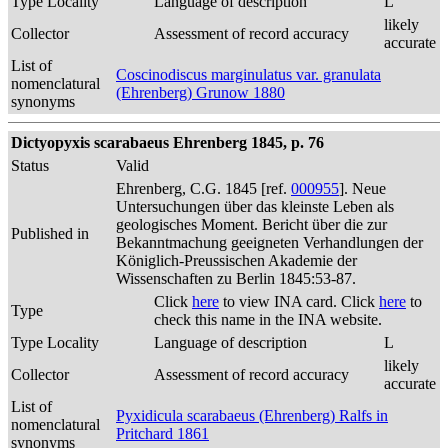
Type Locality
Language of description
L
likely
Collector
Assessment of record accuracy
accurate
List of
Coscinodiscus marginulatus var. granulata
nomenclatural
(Ehrenberg) Grunow 1880
synonyms
Dictyopyxis scarabaeus Ehrenberg 1845, p. 76
Status
Valid
Ehrenberg, C.G. 1845 [ref.
000955
]. Neue
Untersuchungen über das kleinste Leben als
geologisches Moment. Bericht über die zur
Published in
Bekanntmachung geeigneten Verhandlungen der
Königlich-Preussischen Akademie der
Wissenschaften zu Berlin 1845:53-87.
Click
here
to view INA card. Click
here
to
Type
check this name in the INA website.
Type Locality
Language of description
L
likely
Collector
Assessment of record accuracy
accurate
List of
Pyxidicula scarabaeus (Ehrenberg) Ralfs in
nomenclatural
Pritchard 1861
synonyms