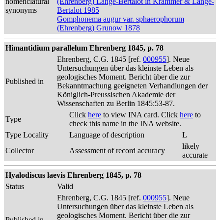
nomenclatural
(Ehrenberg) Lange-Bertalot in Krammer & Lange-
synonyms
Bertalot 1985
Gomphonema augur var. sphaerophorum
(Ehrenberg) Grunow 1878
Himantidium parallelum Ehrenberg 1845, p. 78
Ehrenberg, C.G. 1845 [ref.
000955
]. Neue
Untersuchungen über das kleinste Leben als
geologisches Moment. Bericht über die zur
Published in
Bekanntmachung geeigneten Verhandlungen der
Königlich-Preussischen Akademie der
Wissenschaften zu Berlin 1845:53-87.
Click
here
to view INA card. Click
here
to
Type
check this name in the INA website.
Type Locality
Language of description
L
likely
Collector
Assessment of record accuracy
accurate
Hyalodiscus laevis Ehrenberg 1845, p. 78
Status
Valid
Ehrenberg, C.G. 1845 [ref.
000955
]. Neue
Untersuchungen über das kleinste Leben als
geologisches Moment. Bericht über die zur
Published in