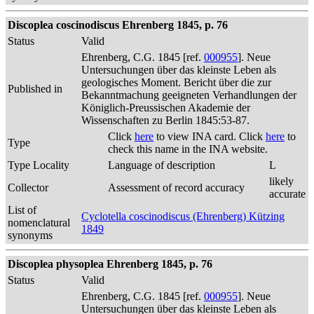
Discoplea coscinodiscus Ehrenberg 1845, p. 76
Status
Valid
Ehrenberg, C.G. 1845 [ref.
000955
]. Neue
Untersuchungen über das kleinste Leben als
geologisches Moment. Bericht über die zur
Published in
Bekanntmachung geeigneten Verhandlungen der
Königlich-Preussischen Akademie der
Wissenschaften zu Berlin 1845:53-87.
Click
here
to view INA card. Click
here
to
Type
check this name in the INA website.
Type Locality
Language of description
L
likely
Collector
Assessment of record accuracy
accurate
List of
Cyclotella coscinodiscus (Ehrenberg) Kützing
nomenclatural
1849
synonyms
Discoplea physoplea Ehrenberg 1845, p. 76
Status
Valid
Ehrenberg, C.G. 1845 [ref.
000955
]. Neue
Untersuchungen über das kleinste Leben als