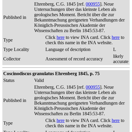
Ehrenberg, C.G. 1845 [ref.
000955
]. Neue
Untersuchungen über das kleinste Leben als
geologisches Moment. Bericht über die zur
Published in
Bekanntmachung geeigneten Verhandlungen der
Königlich-Preussischen Akademie der
Wissenschaften zu Berlin 1845:53-87.
Click
here
to view INA card. Click
here
to
Type
check this name in the INA website.
Type Locality
Language of description
L
likely
Collector
Assessment of record accuracy
accurate
Coscinodiscus granulatus Ehrenberg 1845, p. 75
Status
Valid
Ehrenberg, C.G. 1845 [ref.
000955
]. Neue
Untersuchungen über das kleinste Leben als
geologisches Moment. Bericht über die zur
Published in
Bekanntmachung geeigneten Verhandlungen der
Königlich-Preussischen Akademie der
Wissenschaften zu Berlin 1845:53-87.
Click
here
to view INA card. Click
here
to
Type
check this name in the INA website.