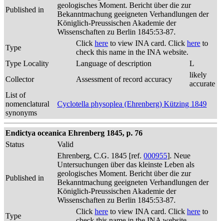
geologisches Moment. Bericht über die zur
Published in
Bekanntmachung geeigneten Verhandlungen der
Königlich-Preussischen Akademie der
Wissenschaften zu Berlin 1845:53-87.
Click
here
to view INA card. Click
here
to
Type
check this name in the INA website.
Type Locality
Language of description
L
likely
Collector
Assessment of record accuracy
accurate
List of
nomenclatural
Cyclotella physoplea (Ehrenberg) Kützing 1849
synonyms
Endictya oceanica Ehrenberg 1845, p. 76
Status
Valid
Ehrenberg, C.G. 1845 [ref.
000955
]. Neue
Untersuchungen über das kleinste Leben als
geologisches Moment. Bericht über die zur
Published in
Bekanntmachung geeigneten Verhandlungen der
Königlich-Preussischen Akademie der
Wissenschaften zu Berlin 1845:53-87.
Click
here
to view INA card. Click
here
to
Type
check this name in the INA website.