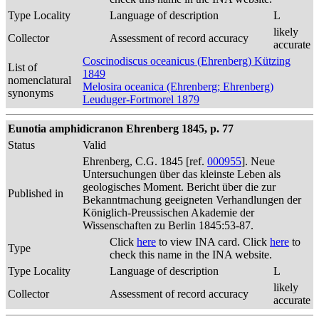
Type Locality
Language of description
L
likely
Collector
Assessment of record accuracy
accurate
Coscinodiscus oceanicus (Ehrenberg) Kützing
List of
1849
nomenclatural
Melosira oceanica (Ehrenberg; Ehrenberg)
synonyms
Leuduger-Fortmorel 1879
Eunotia amphidicranon Ehrenberg 1845, p. 77
Status
Valid
Ehrenberg, C.G. 1845 [ref.
000955
]. Neue
Untersuchungen über das kleinste Leben als
geologisches Moment. Bericht über die zur
Published in
Bekanntmachung geeigneten Verhandlungen der
Königlich-Preussischen Akademie der
Wissenschaften zu Berlin 1845:53-87.
Click
here
to view INA card. Click
here
to
Type
check this name in the INA website.
Type Locality
Language of description
L
likely
Collector
Assessment of record accuracy
accurate