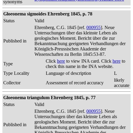
synonyms
Gloeonema sigmoides Ehrenberg 1845, p. 78
Status
Valid
Ehrenberg, C.G. 1845 [ref.
000955
]. Neue
Untersuchungen über das kleinste Leben als
geologisches Moment. Bericht über die zur
Published in
Bekanntmachung geeigneten Verhandlungen der
Königlich-Preussischen Akademie der
Wissenschaften zu Berlin 1845:53-87.
Click
here
to view INA card. Click
here
to
Type
check this name in the INA website.
Type Locality
Language of description
L
likely
Collector
Assessment of record accuracy
accurate
Gloeonema triangulum Ehrenberg 1845, p. 77
Status
Valid
Ehrenberg, C.G. 1845 [ref.
000955
]. Neue
Untersuchungen über das kleinste Leben als
geologisches Moment. Bericht über die zur
Published in
Bekanntmachung geeigneten Verhandlungen der
Königlich-Preussischen Akademie der