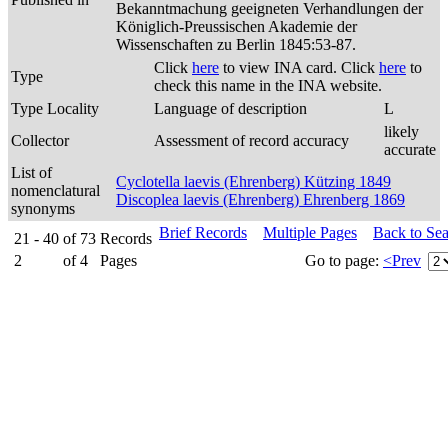
Bekanntmachung geeigneten Verhandlungen der
Königlich-Preussischen Akademie der
Wissenschaften zu Berlin 1845:53-87.
Click
here
to view INA card. Click
here
to
Type
check this name in the INA website.
Type Locality
Language of description
L
likely
Collector
Assessment of record accuracy
accurate
List of
Cyclotella laevis (Ehrenberg) Kützing 1849
nomenclatural
Discoplea laevis (Ehrenberg) Ehrenberg 1869
synonyms
Brief Records
Multiple Pages
Back to Se
21 - 40
of
73
Records
2
of
4
Pages
Go to page:
<Prev