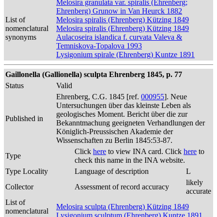
Melosira granulata var. spiralis (Ehrenberg;
Ehrenberg) Grunow in Van Heurck 1882
List of
Melosira spiralis (Ehrenberg) Kützing 1849
nomenclatural
Melosira spiralis (Ehrenberg) Kützing 1849
synonyms
Aulacoseira islandica f. curvata Valeva &
Temniskova-Topalova 1993
Lysigonium spirale (Ehrenberg) Kuntze 1891
Gaillonella (Gallionella) sculpta Ehrenberg 1845, p. 77
Status
Valid
Ehrenberg, C.G. 1845 [ref.
000955
]. Neue
Untersuchungen über das kleinste Leben als
geologisches Moment. Bericht über die zur
Published in
Bekanntmachung geeigneten Verhandlungen der
Königlich-Preussischen Akademie der
Wissenschaften zu Berlin 1845:53-87.
Click
here
to view INA card. Click
here
to
Type
check this name in the INA website.
Type Locality
Language of description
L
likely
Collector
Assessment of record accuracy
accurate
List of
Melosira sculpta (Ehrenberg) Kützing 1849
nomenclatural
Lysigonium sculptum (Ehrenberg) Kuntze 1891