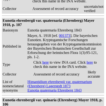
check this name in the INA website.
uncertain/not
Collector
Assessment of record accuracy
verified
Eunotia ehrenbergii var. quaternaria (Ehrenberg) Mayer
1918, p. 107
Basionym
Eunotia quaternaria Ehrenberg 1843
Mayer, A. 1918 [ref.
001373
]. Die bayerischen
Eunotien. Kryptogamische Forschungen
herausgegeben von der Kryptogamenkommission
Published in
der Bayerischen Botanischen Gesellschaft zur
Erforschung der heimischen Flora 1(3):95-121,
pls. 1-2.
Click
here
to view INA card. Click
here
to
Type
check this name in the INA website.
likely
Collector
Assessment of record accuracy
accurate
List of
Himantidium ehrenbergii var. quaternarium
nomenclatural
(Ehrenberg) Lagerstedt 1873
synonyms
Eunotia quaternaria Ehrenberg 1843
Eunotia ehrenbergii var. quinaria (Ehrenberg) Mayer 1918, p.
106