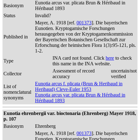
Eunotia arcus var. plicata Brun & Héribaud in
Basionym
Héribaud 1893
Status
Invalid?
Mayer, A. 1918 [ref.
001373
]. Die bayerischen
Eunotien. Kryptogamische Forschungen
herausgegeben von der Kryptogamenkommission
Published in
der Bayerischen Botanischen Gesellschaft zur
Erforschung der heimischen Flora 1(3):95-121, pls.
1-2.
INA card not found. Click
here
to check
Type
this name in the INA website.
Assessment of record
uncertain/not
Collector
accuracy
verified
Eunotia arcus f. plicata (Brun & Heribaud in
List of
Heribaud) Cleve-Euler 1953
nomenclatural
Eunotia arcus var. plicata Brun & Héribaud in
synonyms
Héribaud 1893
Eunotia ehrenbergii var. bioctonaria (Ehrenberg) Mayer 1918,
p. 107
Basionym
Ehrenberg
Mayer, A. 1918 [ref.
001373
]. Die bayerischen
Eunotien. Kryptogamische Forschungen