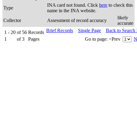
INA card not found. Click
here
to check this
Type
name in the INA website.
likely
Collector
Assessment of record accuracy
accurate
Brief Records
Single Page
Back to Search
1 - 20
of
56
Records
1
of
3
Pages
Go to page:
<Prev
N