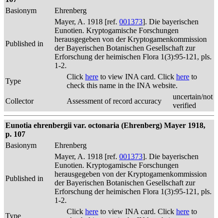
Basionym
Ehrenberg
Mayer, A. 1918 [ref.
001373
]. Die bayerischen
Eunotien. Kryptogamische Forschungen
herausgegeben von der Kryptogamenkommission
Published in
der Bayerischen Botanischen Gesellschaft zur
Erforschung der heimischen Flora 1(3):95-121, pls.
1-2.
Click
here
to view INA card. Click
here
to
Type
check this name in the INA website.
uncertain/not
Collector
Assessment of record accuracy
verified
Eunotia ehrenbergii var. octonaria (Ehrenberg) Mayer 1918,
p. 107
Basionym
Ehrenberg
Mayer, A. 1918 [ref.
001373
]. Die bayerischen
Eunotien. Kryptogamische Forschungen
herausgegeben von der Kryptogamenkommission
Published in
der Bayerischen Botanischen Gesellschaft zur
Erforschung der heimischen Flora 1(3):95-121, pls.
1-2.
Click
here
to view INA card. Click
here
to
Type