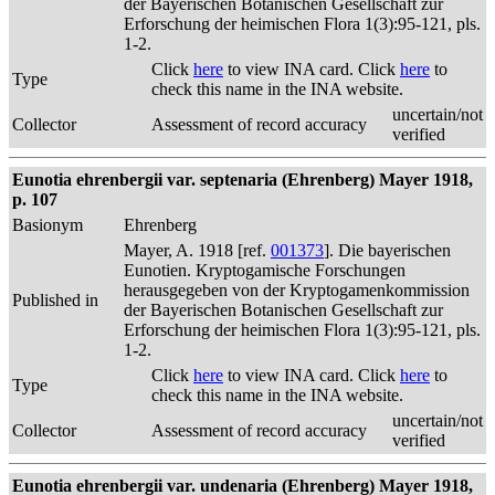
der Bayerischen Botanischen Gesellschaft zur
Erforschung der heimischen Flora 1(3):95-121, pls.
1-2.
Click
here
to view INA card. Click
here
to
Type
check this name in the INA website.
uncertain/not
Collector
Assessment of record accuracy
verified
Eunotia ehrenbergii var. septenaria (Ehrenberg) Mayer 1918,
p. 107
Basionym
Ehrenberg
Mayer, A. 1918 [ref.
001373
]. Die bayerischen
Eunotien. Kryptogamische Forschungen
herausgegeben von der Kryptogamenkommission
Published in
der Bayerischen Botanischen Gesellschaft zur
Erforschung der heimischen Flora 1(3):95-121, pls.
1-2.
Click
here
to view INA card. Click
here
to
Type
check this name in the INA website.
uncertain/not
Collector
Assessment of record accuracy
verified
Eunotia ehrenbergii var. undenaria (Ehrenberg) Mayer 1918,