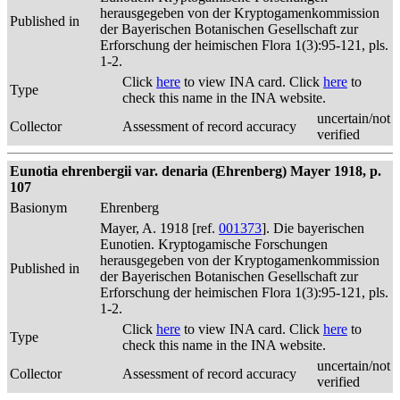
herausgegeben von der Kryptogamenkommission
Published in
der Bayerischen Botanischen Gesellschaft zur
Erforschung der heimischen Flora 1(3):95-121, pls.
1-2.
Click
here
to view INA card. Click
here
to
Type
check this name in the INA website.
uncertain/not
Collector
Assessment of record accuracy
verified
Eunotia ehrenbergii var. denaria (Ehrenberg) Mayer 1918, p.
107
Basionym
Ehrenberg
Mayer, A. 1918 [ref.
001373
]. Die bayerischen
Eunotien. Kryptogamische Forschungen
herausgegeben von der Kryptogamenkommission
Published in
der Bayerischen Botanischen Gesellschaft zur
Erforschung der heimischen Flora 1(3):95-121, pls.
1-2.
Click
here
to view INA card. Click
here
to
Type
check this name in the INA website.
uncertain/not
Collector
Assessment of record accuracy
verified