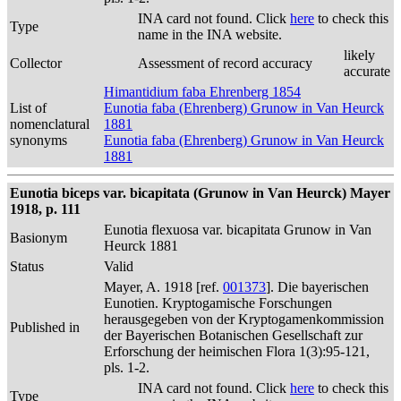
INA card not found. Click
here
to check this
Type
name in the INA website.
likely
Collector
Assessment of record accuracy
accurate
Himantidium faba Ehrenberg 1854
List of
Eunotia faba (Ehrenberg) Grunow in Van Heurck
nomenclatural
1881
synonyms
Eunotia faba (Ehrenberg) Grunow in Van Heurck
1881
Eunotia biceps var. bicapitata (Grunow in Van Heurck) Mayer
1918, p. 111
Eunotia flexuosa var. bicapitata Grunow in Van
Basionym
Heurck 1881
Status
Valid
Mayer, A. 1918 [ref.
001373
]. Die bayerischen
Eunotien. Kryptogamische Forschungen
herausgegeben von der Kryptogamenkommission
Published in
der Bayerischen Botanischen Gesellschaft zur
Erforschung der heimischen Flora 1(3):95-121,
pls. 1-2.
INA card not found. Click
here
to check this
Type