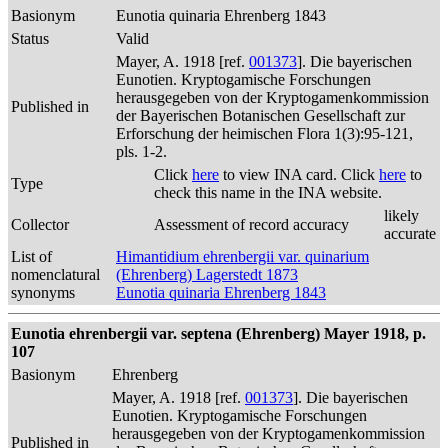
Basionym
Eunotia quinaria Ehrenberg 1843
Status
Valid
Mayer, A. 1918 [ref.
001373
]. Die bayerischen
Eunotien. Kryptogamische Forschungen
herausgegeben von der Kryptogamenkommission
Published in
der Bayerischen Botanischen Gesellschaft zur
Erforschung der heimischen Flora 1(3):95-121,
pls. 1-2.
Click
here
to view INA card. Click
here
to
Type
check this name in the INA website.
likely
Collector
Assessment of record accuracy
accurate
List of
Himantidium ehrenbergii var. quinarium
nomenclatural
(Ehrenberg) Lagerstedt 1873
synonyms
Eunotia quinaria Ehrenberg 1843
Eunotia ehrenbergii var. septena (Ehrenberg) Mayer 1918, p.
107
Basionym
Ehrenberg
Mayer, A. 1918 [ref.
001373
]. Die bayerischen
Eunotien. Kryptogamische Forschungen
herausgegeben von der Kryptogamenkommission
Published in