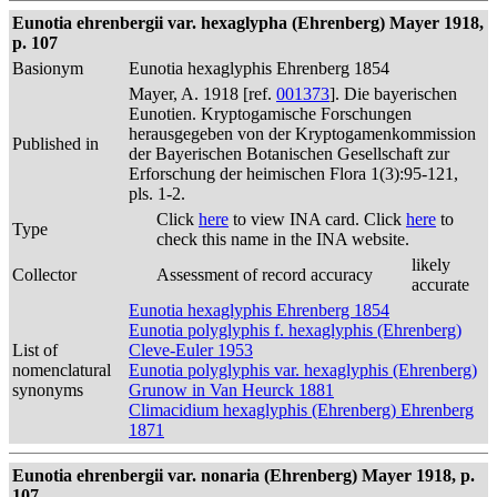
Eunotia ehrenbergii var. hexaglypha (Ehrenberg) Mayer 1918,
p. 107
Basionym
Eunotia hexaglyphis Ehrenberg 1854
Mayer, A. 1918 [ref.
001373
]. Die bayerischen
Eunotien. Kryptogamische Forschungen
herausgegeben von der Kryptogamenkommission
Published in
der Bayerischen Botanischen Gesellschaft zur
Erforschung der heimischen Flora 1(3):95-121,
pls. 1-2.
Click
here
to view INA card. Click
here
to
Type
check this name in the INA website.
likely
Collector
Assessment of record accuracy
accurate
Eunotia hexaglyphis Ehrenberg 1854
Eunotia polyglyphis f. hexaglyphis (Ehrenberg)
List of
Cleve-Euler 1953
nomenclatural
Eunotia polyglyphis var. hexaglyphis (Ehrenberg)
synonyms
Grunow in Van Heurck 1881
Climacidium hexaglyphis (Ehrenberg) Ehrenberg
1871
Eunotia ehrenbergii var. nonaria (Ehrenberg) Mayer 1918, p.
107