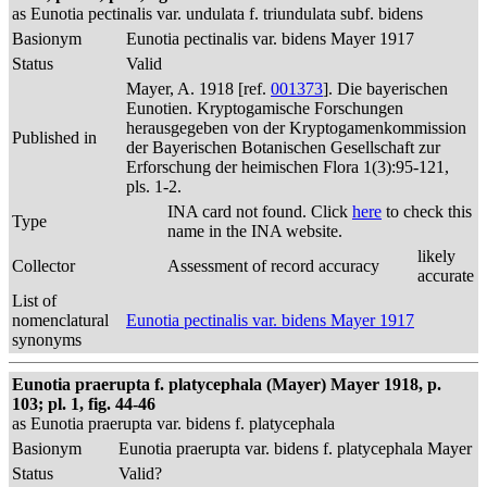
as Eunotia pectinalis var. undulata f. triundulata subf. bidens
Basionym
Eunotia pectinalis var. bidens Mayer 1917
Status
Valid
Mayer, A. 1918 [ref.
001373
]. Die bayerischen
Eunotien. Kryptogamische Forschungen
herausgegeben von der Kryptogamenkommission
Published in
der Bayerischen Botanischen Gesellschaft zur
Erforschung der heimischen Flora 1(3):95-121,
pls. 1-2.
INA card not found. Click
here
to check this
Type
name in the INA website.
likely
Collector
Assessment of record accuracy
accurate
List of
nomenclatural
Eunotia pectinalis var. bidens Mayer 1917
synonyms
Eunotia praerupta f. platycephala (Mayer) Mayer 1918, p.
103; pl. 1, fig. 44-46
as Eunotia praerupta var. bidens f. platycephala
Basionym
Eunotia praerupta var. bidens f. platycephala Mayer
Status
Valid?