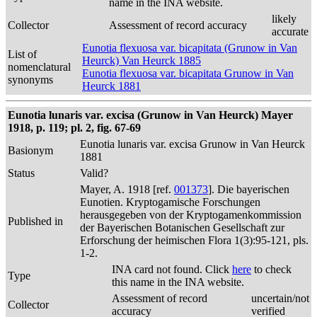
name in the INA website.
likely
Collector
Assessment of record accuracy
accurate
Eunotia flexuosa var. bicapitata (Grunow in Van
List of
Heurck) Van Heurck 1885
nomenclatural
Eunotia flexuosa var. bicapitata Grunow in Van
synonyms
Heurck 1881
Eunotia lunaris var. excisa (Grunow in Van Heurck) Mayer
1918, p. 119; pl. 2, fig. 67-69
Eunotia lunaris var. excisa Grunow in Van Heurck
Basionym
1881
Status
Valid?
Mayer, A. 1918 [ref.
001373
]. Die bayerischen
Eunotien. Kryptogamische Forschungen
herausgegeben von der Kryptogamenkommission
Published in
der Bayerischen Botanischen Gesellschaft zur
Erforschung der heimischen Flora 1(3):95-121, pls.
1-2.
INA card not found. Click
here
to check
Type
this name in the INA website.
Assessment of record
uncertain/not
Collector
accuracy
verified