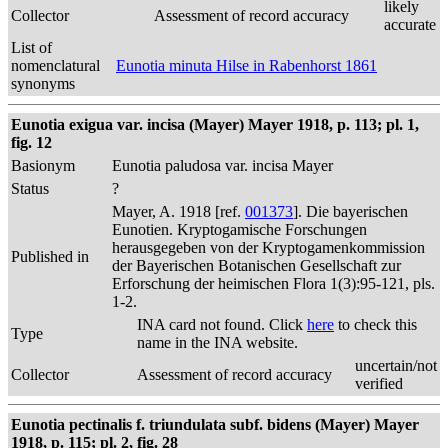
likely
Collector
Assessment of record accuracy
accurate
List of
nomenclatural
Eunotia minuta Hilse in Rabenhorst 1861
synonyms
Eunotia exigua var. incisa (Mayer) Mayer 1918, p. 113; pl. 1,
fig. 12
Basionym
Eunotia paludosa var. incisa Mayer
Status
?
Mayer, A. 1918 [ref.
001373
]. Die bayerischen
Eunotien. Kryptogamische Forschungen
herausgegeben von der Kryptogamenkommission
Published in
der Bayerischen Botanischen Gesellschaft zur
Erforschung der heimischen Flora 1(3):95-121, pls.
1-2.
INA card not found. Click
here
to check this
Type
name in the INA website.
uncertain/not
Collector
Assessment of record accuracy
verified
Eunotia pectinalis f. triundulata subf. bidens (Mayer) Mayer
1918, p. 115; pl. 2, fig. 28