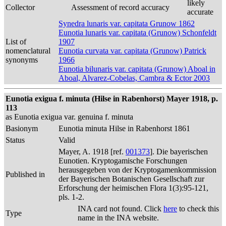
likely
Collector
Assessment of record accuracy
accurate
Synedra lunaris var. capitata Grunow 1862
Eunotia lunaris var. capitata (Grunow) Schonfeldt
List of
1907
nomenclatural
Eunotia curvata var. capitata (Grunow) Patrick
synonyms
1966
Eunotia bilunaris var. capitata (Grunow) Aboal in
Aboal, Alvarez-Cobelas, Cambra & Ector 2003
Eunotia exigua f. minuta (Hilse in Rabenhorst) Mayer 1918, p.
113
as Eunotia exigua var. genuina f. minuta
Basionym
Eunotia minuta Hilse in Rabenhorst 1861
Status
Valid
Mayer, A. 1918 [ref.
001373
]. Die bayerischen
Eunotien. Kryptogamische Forschungen
herausgegeben von der Kryptogamenkommission
Published in
der Bayerischen Botanischen Gesellschaft zur
Erforschung der heimischen Flora 1(3):95-121,
pls. 1-2.
INA card not found. Click
here
to check this
Type
name in the INA website.