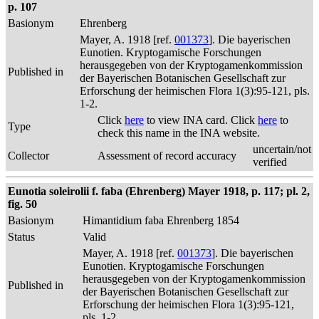
p. 107
Basionym
Ehrenberg
Mayer, A. 1918 [ref.
001373
]. Die bayerischen
Eunotien. Kryptogamische Forschungen
herausgegeben von der Kryptogamenkommission
Published in
der Bayerischen Botanischen Gesellschaft zur
Erforschung der heimischen Flora 1(3):95-121, pls.
1-2.
Click
here
to view INA card. Click
here
to
Type
check this name in the INA website.
uncertain/not
Collector
Assessment of record accuracy
verified
Eunotia soleirolii f. faba (Ehrenberg) Mayer 1918, p. 117; pl. 2,
fig. 50
Basionym
Himantidium faba Ehrenberg 1854
Status
Valid
Mayer, A. 1918 [ref.
001373
]. Die bayerischen
Eunotien. Kryptogamische Forschungen
herausgegeben von der Kryptogamenkommission
Published in
der Bayerischen Botanischen Gesellschaft zur
Erforschung der heimischen Flora 1(3):95-121,
pls. 1-2.