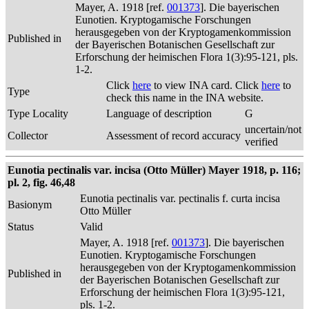
Mayer, A. 1918 [ref.
001373
]. Die bayerischen
Eunotien. Kryptogamische Forschungen
herausgegeben von der Kryptogamenkommission
Published in
der Bayerischen Botanischen Gesellschaft zur
Erforschung der heimischen Flora 1(3):95-121, pls.
1-2.
Click
here
to view INA card. Click
here
to
Type
check this name in the INA website.
Type Locality
Language of description
G
uncertain/not
Collector
Assessment of record accuracy
verified
Eunotia pectinalis var. incisa (Otto Müller) Mayer 1918, p. 116;
pl. 2, fig. 46,48
Eunotia pectinalis var. pectinalis f. curta incisa
Basionym
Otto Müller
Status
Valid
Mayer, A. 1918 [ref.
001373
]. Die bayerischen
Eunotien. Kryptogamische Forschungen
herausgegeben von der Kryptogamenkommission
Published in
der Bayerischen Botanischen Gesellschaft zur
Erforschung der heimischen Flora 1(3):95-121,
pls. 1-2.