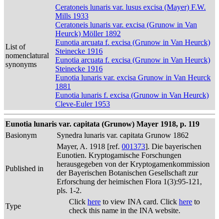
Ceratoneis lunaris var. lusus excisa (Mayer) F.W.
Mills 1933
Ceratoneis lunaris var. excisa (Grunow in Van
Heurck) Möller 1892
Eunotia arcuata f. excisa (Grunow in Van Heurck)
List of
Steinecke 1916
nomenclatural
Eunotia arcuata f. excisa (Grunow in Van Heurck)
synonyms
Steinecke 1916
Eunotia lunaris var. excisa Grunow in Van Heurck
1881
Eunotia lunaris f. excisa (Grunow in Van Heurck)
Cleve-Euler 1953
Eunotia lunaris var. capitata (Grunow) Mayer 1918, p. 119
Basionym
Synedra lunaris var. capitata Grunow 1862
Mayer, A. 1918 [ref.
001373
]. Die bayerischen
Eunotien. Kryptogamische Forschungen
herausgegeben von der Kryptogamenkommission
Published in
der Bayerischen Botanischen Gesellschaft zur
Erforschung der heimischen Flora 1(3):95-121,
pls. 1-2.
Click
here
to view INA card. Click
here
to
Type
check this name in the INA website.