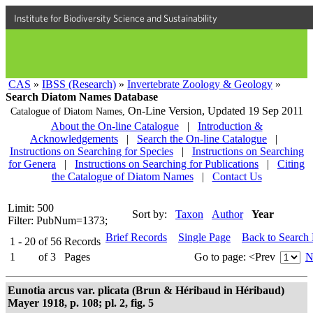
Institute for Biodiversity Science and Sustainability
CAS
»
IBSS (Research)
»
Invertebrate Zoology & Geology
»
Search Diatom Names Database
On-Line Version,
Updated 19 Sep 2011
Catalogue of Diatom Names,
About the On-line Catalogue
|
Introduction &
Acknowledgements
|
Search the On-line Catalogue
|
Instructions on Searching for Species
|
Instructions on Searching
for Genera
|
Instructions on Searching for Publications
|
Citing
the Catalogue of Diatom Names
|
Contact Us
Limit: 500
Sort by:
Taxon
Author
Year
Filter: PubNum=1373;
Brief Records
Single Page
Back to Search
1 - 20
of
56
Records
1
of
3
Pages
Go to page:
<Prev
N
Eunotia arcus var. plicata (Brun & Héribaud in Héribaud)
Mayer 1918, p. 108; pl. 2, fig. 5