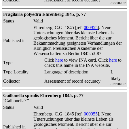
accurate
Fragilaria polyedra Ehrenberg 1845, p. 77
Status
Valid
Ehrenberg, C.G. 1845 [ref.
000955
]. Neue
Untersuchungen über das kleinste Leben als
geologisches Moment. Bericht über die zur
Published in
Bekanntmachung geeigneten Verhandlungen der
Königlich-Preussischen Akademie der
Wissenschaften zu Berlin 1845:53-87.
Click
here
to view INA card. Click
here
to
Type
check this name in the INA website.
Type Locality
Language of description
L
likely
Collector
Assessment of record accuracy
accurate
Gaillonella spiralis Ehrenberg 1845, p. 77
‘Gallionella?’’
Status
Valid
Ehrenberg, C.G. 1845 [ref.
000955
]. Neue
Untersuchungen über das kleinste Leben als
geologisches Moment. Bericht über die zur
Published in