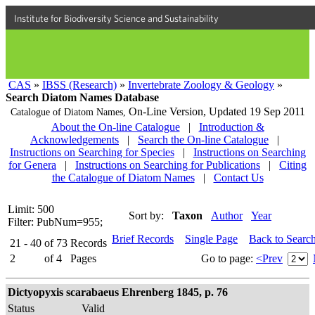
Institute for Biodiversity Science and Sustainability
CAS
»
IBSS (Research)
»
Invertebrate Zoology & Geology
»
Search Diatom Names Database
On-Line Version,
Updated 19 Sep 2011
Catalogue of Diatom Names,
About the On-line Catalogue
|
Introduction &
Acknowledgements
|
Search the On-line Catalogue
|
Instructions on Searching for Species
|
Instructions on Searching
for Genera
|
Instructions on Searching for Publications
|
Citing
the Catalogue of Diatom Names
|
Contact Us
Limit: 500
Sort by:
Taxon
Author
Year
Filter: PubNum=955;
Brief Records
Single Page
Back to Searc
21 - 40
of
73
Records
2
of
4
Pages
Go to page:
<Prev
Dictyopyxis scarabaeus Ehrenberg 1845, p. 76
Status
Valid