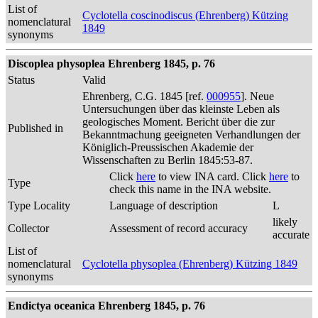
List of
Cyclotella coscinodiscus (Ehrenberg) Kützing
nomenclatural
1849
synonyms
Discoplea physoplea Ehrenberg 1845, p. 76
Status
Valid
Ehrenberg, C.G. 1845 [ref.
000955
]. Neue
Untersuchungen über das kleinste Leben als
geologisches Moment. Bericht über die zur
Published in
Bekanntmachung geeigneten Verhandlungen der
Königlich-Preussischen Akademie der
Wissenschaften zu Berlin 1845:53-87.
Click
here
to view INA card. Click
here
to
Type
check this name in the INA website.
Type Locality
Language of description
L
likely
Collector
Assessment of record accuracy
accurate
List of
nomenclatural
Cyclotella physoplea (Ehrenberg) Kützing 1849
synonyms
Endictya oceanica Ehrenberg 1845, p. 76