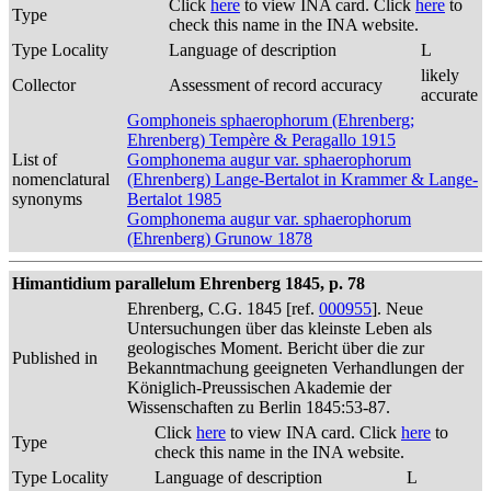
Click
here
to view INA card. Click
here
to
Type
check this name in the INA website.
Type Locality
Language of description
L
likely
Collector
Assessment of record accuracy
accurate
Gomphoneis sphaerophorum (Ehrenberg;
Ehrenberg) Tempère & Peragallo 1915
List of
Gomphonema augur var. sphaerophorum
nomenclatural
(Ehrenberg) Lange-Bertalot in Krammer & Lange-
synonyms
Bertalot 1985
Gomphonema augur var. sphaerophorum
(Ehrenberg) Grunow 1878
Himantidium parallelum Ehrenberg 1845, p. 78
Ehrenberg, C.G. 1845 [ref.
000955
]. Neue
Untersuchungen über das kleinste Leben als
geologisches Moment. Bericht über die zur
Published in
Bekanntmachung geeigneten Verhandlungen der
Königlich-Preussischen Akademie der
Wissenschaften zu Berlin 1845:53-87.
Click
here
to view INA card. Click
here
to
Type
check this name in the INA website.
Type Locality
Language of description
L