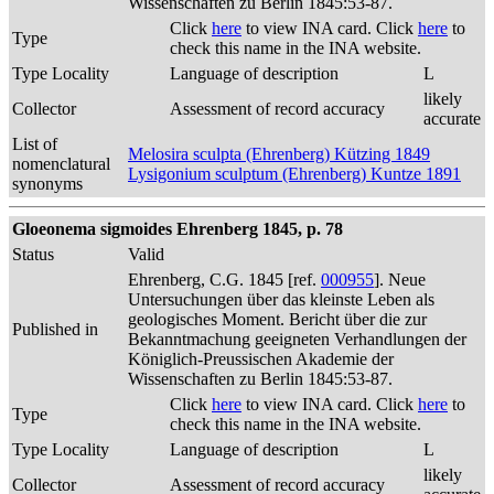
Wissenschaften zu Berlin 1845:53-87.
Click
here
to view INA card. Click
here
to
Type
check this name in the INA website.
Type Locality
Language of description
L
likely
Collector
Assessment of record accuracy
accurate
List of
Melosira sculpta (Ehrenberg) Kützing 1849
nomenclatural
Lysigonium sculptum (Ehrenberg) Kuntze 1891
synonyms
Gloeonema sigmoides Ehrenberg 1845, p. 78
Status
Valid
Ehrenberg, C.G. 1845 [ref.
000955
]. Neue
Untersuchungen über das kleinste Leben als
geologisches Moment. Bericht über die zur
Published in
Bekanntmachung geeigneten Verhandlungen der
Königlich-Preussischen Akademie der
Wissenschaften zu Berlin 1845:53-87.
Click
here
to view INA card. Click
here
to
Type
check this name in the INA website.
Type Locality
Language of description
L
likely
Collector
Assessment of record accuracy