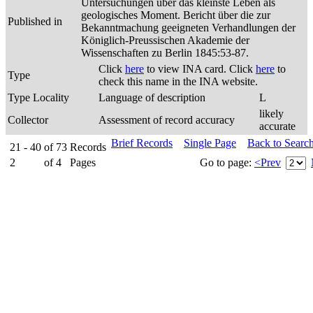
Untersuchungen über das kleinste Leben als
geologisches Moment. Bericht über die zur
Published in
Bekanntmachung geeigneten Verhandlungen der
Königlich-Preussischen Akademie der
Wissenschaften zu Berlin 1845:53-87.
Click
here
to view INA card. Click
here
to
Type
check this name in the INA website.
Type Locality
Language of description
L
likely
Collector
Assessment of record accuracy
accurate
Brief Records
Single Page
Back to Searc
21 - 40
of
73
Records
2
of
4
Pages
Go to page:
<Prev