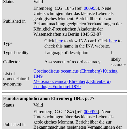
Status
Valid
Ehrenberg, C.G. 1845 [ref.
000955
]. Neue
Untersuchungen über das kleinste Leben als
geologisches Moment. Bericht über die zur
Published in
Bekanntmachung geeigneten Verhandlungen der
Königlich-Preussischen Akademie der
Wissenschaften zu Berlin 1845:53-87.
Click
here
to view INA card. Click
here
to
Type
check this name in the INA website.
Type Locality
Language of description
L
likely
Collector
Assessment of record accuracy
accurate
Coscinodiscus oceanicus (Ehrenberg) Kützing
List of
1849
nomenclatural
Melosira oceanica (Ehrenberg; Ehrenberg)
synonyms
Leuduger-Fortmorel 1879
Eunotia amphidicranon Ehrenberg 1845, p. 77
Status
Valid
Ehrenberg, C.G. 1845 [ref.
000955
]. Neue
Untersuchungen über das kleinste Leben als
geologisches Moment. Bericht über die zur
Published in
Bekanntmachung geeigneten Verhandlungen der