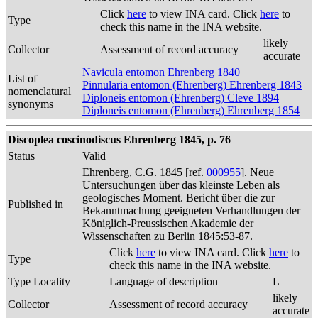
Click
here
to view INA card. Click
here
to
Type
check this name in the INA website.
likely
Collector
Assessment of record accuracy
accurate
Navicula entomon Ehrenberg 1840
List of
Pinnularia entomon (Ehrenberg) Ehrenberg 1843
nomenclatural
Diploneis entomon (Ehrenberg) Cleve 1894
synonyms
Diploneis entomon (Ehrenberg) Ehrenberg 1854
Discoplea coscinodiscus Ehrenberg 1845, p. 76
Status
Valid
Ehrenberg, C.G. 1845 [ref.
000955
]. Neue
Untersuchungen über das kleinste Leben als
geologisches Moment. Bericht über die zur
Published in
Bekanntmachung geeigneten Verhandlungen der
Königlich-Preussischen Akademie der
Wissenschaften zu Berlin 1845:53-87.
Click
here
to view INA card. Click
here
to
Type
check this name in the INA website.
Type Locality
Language of description
L
likely
Collector
Assessment of record accuracy
accurate