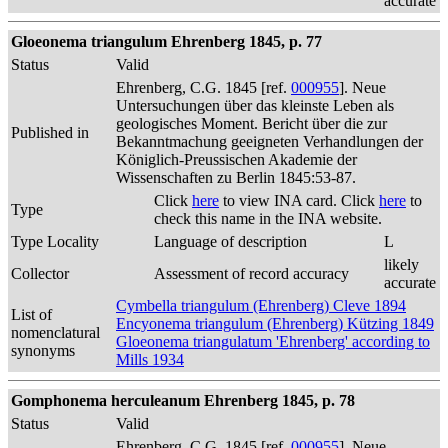
accurate
Gloeonema triangulum Ehrenberg 1845, p. 77
Status
Valid
Ehrenberg, C.G. 1845 [ref.
000955
]. Neue
Untersuchungen über das kleinste Leben als
geologisches Moment. Bericht über die zur
Published in
Bekanntmachung geeigneten Verhandlungen der
Königlich-Preussischen Akademie der
Wissenschaften zu Berlin 1845:53-87.
Click
here
to view INA card. Click
here
to
Type
check this name in the INA website.
Type Locality
Language of description
L
likely
Collector
Assessment of record accuracy
accurate
Cymbella triangulum (Ehrenberg) Cleve 1894
List of
Encyonema triangulum (Ehrenberg) Kützing 1849
nomenclatural
Gloeonema triangulatum 'Ehrenberg' according to
synonyms
Mills 1934
Gomphonema herculeanum Ehrenberg 1845, p. 78
Status
Valid
Ehrenberg, C.G. 1845 [ref.
000955
]. Neue