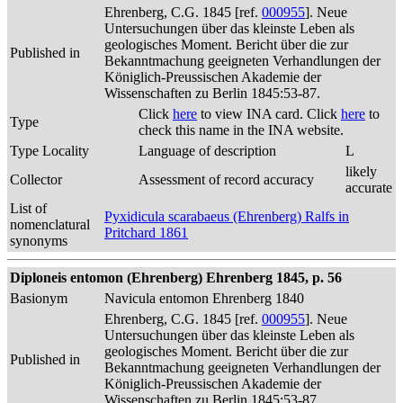
Ehrenberg, C.G. 1845 [ref.
000955
]. Neue
Untersuchungen über das kleinste Leben als
geologisches Moment. Bericht über die zur
Published in
Bekanntmachung geeigneten Verhandlungen der
Königlich-Preussischen Akademie der
Wissenschaften zu Berlin 1845:53-87.
Click
here
to view INA card. Click
here
to
Type
check this name in the INA website.
Type Locality
Language of description
L
likely
Collector
Assessment of record accuracy
accurate
List of
Pyxidicula scarabaeus (Ehrenberg) Ralfs in
nomenclatural
Pritchard 1861
synonyms
Diploneis entomon (Ehrenberg) Ehrenberg 1845, p. 56
Basionym
Navicula entomon Ehrenberg 1840
Ehrenberg, C.G. 1845 [ref.
000955
]. Neue
Untersuchungen über das kleinste Leben als
geologisches Moment. Bericht über die zur
Published in
Bekanntmachung geeigneten Verhandlungen der
Königlich-Preussischen Akademie der
Wissenschaften zu Berlin 1845:53-87.