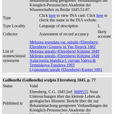
Bekanntmachung geeigneten Verhandlungen der
Königlich-Preussischen Akademie der
Wissenschaften zu Berlin 1845:53-87.
Click
here
to view INA card. Click
here
to
Type
check this name in the INA website.
Type Locality
Language of description
L
likely
Collector
Assessment of record accuracy
accurate
Melosira granulata var. spiralis (Ehrenberg;
Ehrenberg) Grunow in Van Heurck 1882
List of
Melosira spiralis (Ehrenberg) Kützing 1849
nomenclatural
Melosira spiralis (Ehrenberg) Kützing 1849
synonyms
Aulacoseira islandica f. curvata Valeva &
Temniskova-Topalova 1993
Lysigonium spirale (Ehrenberg) Kuntze 1891
Gaillonella (Gallionella) sculpta Ehrenberg 1845, p. 77
Status
Valid
Ehrenberg, C.G. 1845 [ref.
000955
]. Neue
Untersuchungen über das kleinste Leben als
geologisches Moment. Bericht über die zur
Published in
Bekanntmachung geeigneten Verhandlungen der
Königlich-Preussischen Akademie der