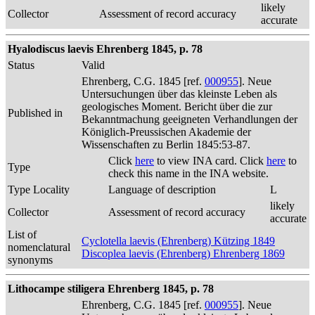
likely
Collector
Assessment of record accuracy
accurate
Hyalodiscus laevis Ehrenberg 1845, p. 78
Status
Valid
Ehrenberg, C.G. 1845 [ref.
000955
]. Neue
Untersuchungen über das kleinste Leben als
geologisches Moment. Bericht über die zur
Published in
Bekanntmachung geeigneten Verhandlungen der
Königlich-Preussischen Akademie der
Wissenschaften zu Berlin 1845:53-87.
Click
here
to view INA card. Click
here
to
Type
check this name in the INA website.
Type Locality
Language of description
L
likely
Collector
Assessment of record accuracy
accurate
List of
Cyclotella laevis (Ehrenberg) Kützing 1849
nomenclatural
Discoplea laevis (Ehrenberg) Ehrenberg 1869
synonyms
Lithocampe stiligera Ehrenberg 1845, p. 78
Ehrenberg, C.G. 1845 [ref.
000955
]. Neue