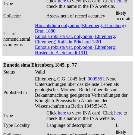
Click
here
to view INA card. Click
here
to
Type
check this name in the INA website.
likely
Collector
Assessment of record accuracy
accurate
Himantidium polyodon (Ehrenberg; Ehrenberg)
Brun 1880
List of
Eunotia robusta var. polyodon (Ehrenberg;
nomenclatural
Ehrenberg) Ralfs in Pritchard 1861
synonyms
Eunotia robusta var. polyodon (Ehrenberg)
Hustedt in A. Schmidt 1911
Eunotia sima Ehrenberg 1845, p. 77
Status
Valid
Ehrenberg, C.G. 1845 [ref.
000955
]. Neue
Untersuchungen über das kleinste Leben als
geologisches Moment. Bericht über die zur
Published in
Bekanntmachung geeigneten Verhandlungen der
Königlich-Preussischen Akademie der
Wissenschaften zu Berlin 1845:53-87.
Click
here
to view INA card. Click
here
to
Type
check this name in the INA website.
Type Locality
Language of description
L
likely
Collector
Assessment of record accuracy