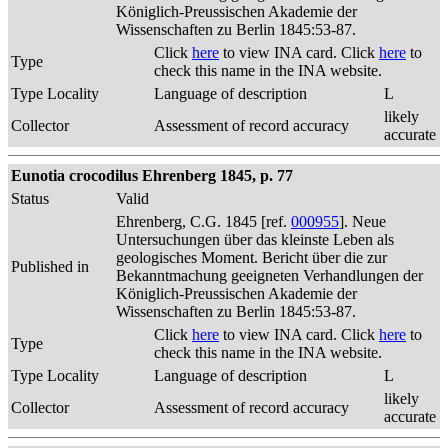
Königlich-Preussischen Akademie der
Wissenschaften zu Berlin 1845:53-87.
Click
here
to view INA card. Click
here
to
Type
check this name in the INA website.
Type Locality
Language of description
L
likely
Collector
Assessment of record accuracy
accurate
Eunotia crocodilus Ehrenberg 1845, p. 77
Status
Valid
Ehrenberg, C.G. 1845 [ref.
000955
]. Neue
Untersuchungen über das kleinste Leben als
geologisches Moment. Bericht über die zur
Published in
Bekanntmachung geeigneten Verhandlungen der
Königlich-Preussischen Akademie der
Wissenschaften zu Berlin 1845:53-87.
Click
here
to view INA card. Click
here
to
Type
check this name in the INA website.
Type Locality
Language of description
L
likely
Collector
Assessment of record accuracy
accurate