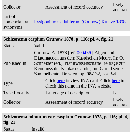
likely
Collector
Assessment of record accuracy
accurate
List of
nomenclatural
Lysigonium stelluliferum (Grunow) Kuntze 1898
synonyms
Schizonema caspium Grunow 1878, p. 116; pl. 4, fig. 21
Status
Valid
Grunow, A. 1878 [ref.
000439
]. Algen und
Diatomaceen aus dem Kaspischen Meere. In: O.
Published in
Schneider (ed.), Naturwissenschafte Beiträge zur
Kenntniss der Kaukasusländer, auf Grund seiner
Sammelbeute. Dresden. pp. 98-132, pls. 3-4.
Click
here
to view INA card. Click
here
to
Type
check this name in the INA website.
Type Locality
Language of description
L
likely
Collector
Assessment of record accuracy
accurate
Schizonema minutum var. caspium Grunow 1878, p. 116; pl. 4,
fig. 21
Status
Invalid