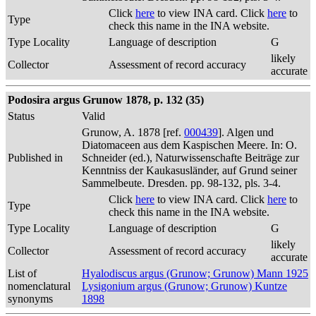
Click
here
to view INA card. Click
here
to
Type
check this name in the INA website.
Type Locality
Language of description
G
likely
Collector
Assessment of record accuracy
accurate
Podosira argus Grunow 1878, p. 132 (35)
Status
Valid
Grunow, A. 1878 [ref.
000439
]. Algen und
Diatomaceen aus dem Kaspischen Meere. In: O.
Published in
Schneider (ed.), Naturwissenschafte Beiträge zur
Kenntniss der Kaukasusländer, auf Grund seiner
Sammelbeute. Dresden. pp. 98-132, pls. 3-4.
Click
here
to view INA card. Click
here
to
Type
check this name in the INA website.
Type Locality
Language of description
G
likely
Collector
Assessment of record accuracy
accurate
List of
Hyalodiscus argus (Grunow; Grunow) Mann 1925
nomenclatural
Lysigonium argus (Grunow; Grunow) Kuntze
synonyms
1898