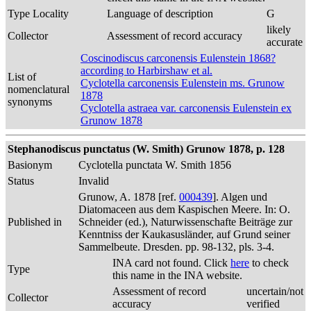
Type Locality
Language of description
G
likely
Collector
Assessment of record accuracy
accurate
Coscinodiscus carconensis Eulenstein 1868?
according to Harbirshaw et al.
List of
Cyclotella carconensis Eulenstein ms. Grunow
nomenclatural
1878
synonyms
Cyclotella astraea var. carconensis Eulenstein ex
Grunow 1878
Stephanodiscus punctatus (W. Smith) Grunow 1878, p. 128
Basionym
Cyclotella punctata W. Smith 1856
Status
Invalid
Grunow, A. 1878 [ref.
000439
]. Algen und
Diatomaceen aus dem Kaspischen Meere. In: O.
Published in
Schneider (ed.), Naturwissenschafte Beiträge zur
Kenntniss der Kaukasusländer, auf Grund seiner
Sammelbeute. Dresden. pp. 98-132, pls. 3-4.
INA card not found. Click
here
to check
Type
this name in the INA website.
Assessment of record
uncertain/not
Collector
accuracy
verified