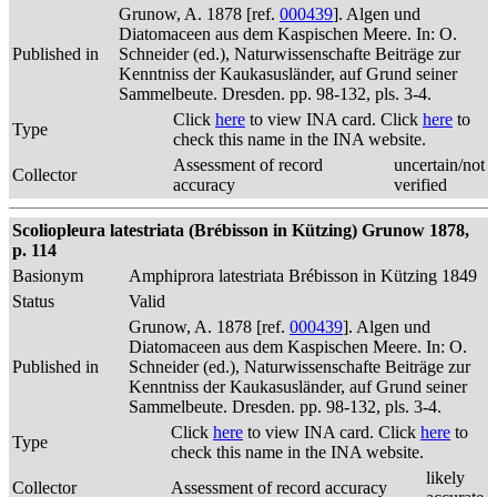
Grunow, A. 1878 [ref.
000439
]. Algen und
Diatomaceen aus dem Kaspischen Meere. In: O.
Published in
Schneider (ed.), Naturwissenschafte Beiträge zur
Kenntniss der Kaukasusländer, auf Grund seiner
Sammelbeute. Dresden. pp. 98-132, pls. 3-4.
Click
here
to view INA card. Click
here
to
Type
check this name in the INA website.
Assessment of record
uncertain/not
Collector
accuracy
verified
Scoliopleura latestriata (Brébisson in Kützing) Grunow 1878,
p. 114
Basionym
Amphiprora latestriata Brébisson in Kützing 1849
Status
Valid
Grunow, A. 1878 [ref.
000439
]. Algen und
Diatomaceen aus dem Kaspischen Meere. In: O.
Published in
Schneider (ed.), Naturwissenschafte Beiträge zur
Kenntniss der Kaukasusländer, auf Grund seiner
Sammelbeute. Dresden. pp. 98-132, pls. 3-4.
Click
here
to view INA card. Click
here
to
Type
check this name in the INA website.
likely
Collector
Assessment of record accuracy