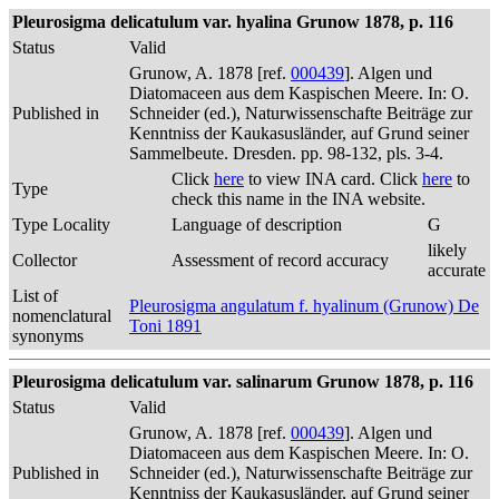
Pleurosigma delicatulum var. hyalina Grunow 1878, p. 116
Status
Valid
Grunow, A. 1878 [ref.
000439
]. Algen und
Diatomaceen aus dem Kaspischen Meere. In: O.
Published in
Schneider (ed.), Naturwissenschafte Beiträge zur
Kenntniss der Kaukasusländer, auf Grund seiner
Sammelbeute. Dresden. pp. 98-132, pls. 3-4.
Click
here
to view INA card. Click
here
to
Type
check this name in the INA website.
Type Locality
Language of description
G
likely
Collector
Assessment of record accuracy
accurate
List of
Pleurosigma angulatum f. hyalinum (Grunow) De
nomenclatural
Toni 1891
synonyms
Pleurosigma delicatulum var. salinarum Grunow 1878, p. 116
Status
Valid
Grunow, A. 1878 [ref.
000439
]. Algen und
Diatomaceen aus dem Kaspischen Meere. In: O.
Published in
Schneider (ed.), Naturwissenschafte Beiträge zur
Kenntniss der Kaukasusländer, auf Grund seiner