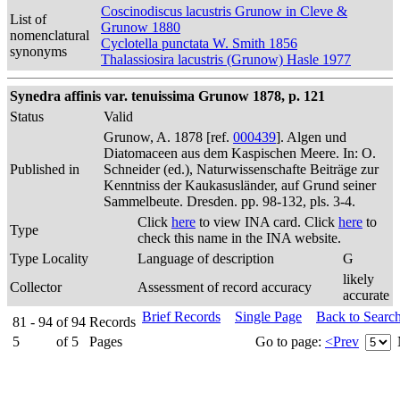
Coscinodiscus lacustris Grunow in Cleve &
List of
Grunow 1880
nomenclatural
Cyclotella punctata W. Smith 1856
synonyms
Thalassiosira lacustris (Grunow) Hasle 1977
Synedra affinis var. tenuissima Grunow 1878, p. 121
Status
Valid
Grunow, A. 1878 [ref.
000439
]. Algen und
Diatomaceen aus dem Kaspischen Meere. In: O.
Published in
Schneider (ed.), Naturwissenschafte Beiträge zur
Kenntniss der Kaukasusländer, auf Grund seiner
Sammelbeute. Dresden. pp. 98-132, pls. 3-4.
Click
here
to view INA card. Click
here
to
Type
check this name in the INA website.
Type Locality
Language of description
G
likely
Collector
Assessment of record accuracy
accurate
Brief Records
Single Page
Back to Searc
81 - 94
of
94
Records
5
of
5
Pages
Go to page:
<Prev