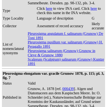
Sammelbeute. Dresden. pp. 98-132, pls. 3-4.
Click
here
to view INA card. Click
here
to
Type
check this name in the INA website.
Type Locality
Language of description
G
likely
Collector
Assessment of record accuracy
accurate
Pleurosigma angulatum f. salinarum (Grunow) De
Toni 1891
Pleurosigma pusillum var. salinarum (Grunow) H.
List of
Peragallo 1891
nomenclatural
Pleurosigma salinarum (Grunow) Grunow in
synonyms
Cleve & Grunow 1880
Scalprum (Scalptrum) salinarum (Grunow) Kuntze
1891
Pleurosigma elongatum var. gracile Grunow 1878, p. 115; pl. 3,
fig. 7
Status
Valid
Grunow, A. 1878 [ref.
000439
]. Algen und
Diatomaceen aus dem Kaspischen Meere. In: O.
Published in
Schneider (ed.), Naturwissenschafte Beiträge zur
Kenntniss der Kaukasusländer, auf Grund seiner
Sammelbeute. Dresden. pp. 98-132, pls. 3-4.