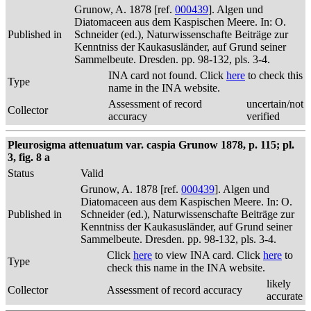
Grunow, A. 1878 [ref.
000439
]. Algen und
Diatomaceen aus dem Kaspischen Meere. In: O.
Published in
Schneider (ed.), Naturwissenschafte Beiträge zur
Kenntniss der Kaukasusländer, auf Grund seiner
Sammelbeute. Dresden. pp. 98-132, pls. 3-4.
INA card not found. Click
here
to check this
Type
name in the INA website.
Assessment of record
uncertain/not
Collector
accuracy
verified
Pleurosigma attenuatum var. caspia Grunow 1878, p. 115; pl.
3, fig. 8 a
Status
Valid
Grunow, A. 1878 [ref.
000439
]. Algen und
Diatomaceen aus dem Kaspischen Meere. In: O.
Published in
Schneider (ed.), Naturwissenschafte Beiträge zur
Kenntniss der Kaukasusländer, auf Grund seiner
Sammelbeute. Dresden. pp. 98-132, pls. 3-4.
Click
here
to view INA card. Click
here
to
Type
check this name in the INA website.
likely
Collector
Assessment of record accuracy
accurate