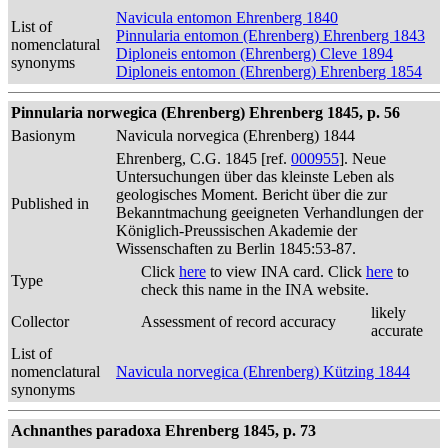
Navicula entomon Ehrenberg 1840
List of
Pinnularia entomon (Ehrenberg) Ehrenberg 1843
nomenclatural
Diploneis entomon (Ehrenberg) Cleve 1894
synonyms
Diploneis entomon (Ehrenberg) Ehrenberg 1854
Pinnularia norwegica (Ehrenberg) Ehrenberg 1845, p. 56
Basionym
Navicula norvegica (Ehrenberg) 1844
Ehrenberg, C.G. 1845 [ref.
000955
]. Neue
Untersuchungen über das kleinste Leben als
geologisches Moment. Bericht über die zur
Published in
Bekanntmachung geeigneten Verhandlungen der
Königlich-Preussischen Akademie der
Wissenschaften zu Berlin 1845:53-87.
Click
here
to view INA card. Click
here
to
Type
check this name in the INA website.
likely
Collector
Assessment of record accuracy
accurate
List of
nomenclatural
Navicula norvegica (Ehrenberg) Kützing 1844
synonyms
Achnanthes paradoxa Ehrenberg 1845, p. 73