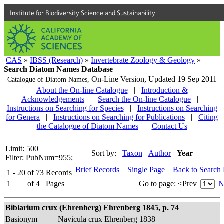
Institute for Biodiversity Science and Sustainability
CAS
»
IBSS (Research)
»
Invertebrate Zoology & Geology
»
Search Diatom Names Database
On-Line Version,
Updated 19 Sep 2011
Catalogue of Diatom Names,
About the On-line Catalogue
|
Introduction &
Acknowledgements
|
Search the On-line Catalogue
|
Instructions on Searching for Species
|
Instructions on Searching
for Genera
|
Instructions on Searching for Publications
|
Citing
the Catalogue of Diatom Names
|
Contact Us
Limit: 500
Sort by:
Taxon
Author
Year
Filter: PubNum=955;
Brief Records
Single Page
Back to Search
1 - 20
of
73
Records
1
of
4
Pages
Go to page:
<Prev
N
Biblarium crux (Ehrenberg) Ehrenberg 1845, p. 74
Basionym
Navicula crux Ehrenberg 1838