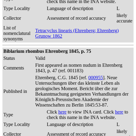
check this name in the INA website.
Type Locality
Language of description
L
likely
Collector
Assessment of record accuracy
accurate
List of
Tetracyclus linearis (Ehrenberg; Ehrenberg)
nomenclatural
Grunow 1862
synonyms
Biblarium rhombus Ehrenberg 1845, p. 75
Status
Valid
First appeared as nomen nudum in Ehrenberg
Comments
1843, p. 47 (ref. 001183)
Ehrenberg, C.G. 1845 [ref.
000955
]. Neue
Untersuchungen über das kleinste Leben als
geologisches Moment. Bericht über die zur
Published in
Bekanntmachung geeigneten Verhandlungen der
Königlich-Preussischen Akademie der
Wissenschaften zu Berlin 1845:53-87.
Click
here
to view INA card. Click
here
to
Type
check this name in the INA website.
Type Locality
Language of description
L
likely
Collector
Assessment of record accuracy