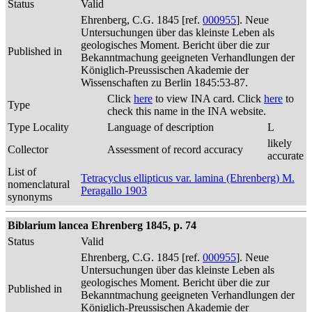
Status
Valid
Ehrenberg, C.G. 1845 [ref.
000955
]. Neue
Untersuchungen über das kleinste Leben als
geologisches Moment. Bericht über die zur
Published in
Bekanntmachung geeigneten Verhandlungen der
Königlich-Preussischen Akademie der
Wissenschaften zu Berlin 1845:53-87.
Click
here
to view INA card. Click
here
to
Type
check this name in the INA website.
Type Locality
Language of description
L
likely
Collector
Assessment of record accuracy
accurate
List of
Tetracyclus ellipticus var. lamina (Ehrenberg) M.
nomenclatural
Peragallo 1903
synonyms
Biblarium lancea Ehrenberg 1845, p. 74
Status
Valid
Ehrenberg, C.G. 1845 [ref.
000955
]. Neue
Untersuchungen über das kleinste Leben als
geologisches Moment. Bericht über die zur
Published in
Bekanntmachung geeigneten Verhandlungen der
Königlich-Preussischen Akademie der