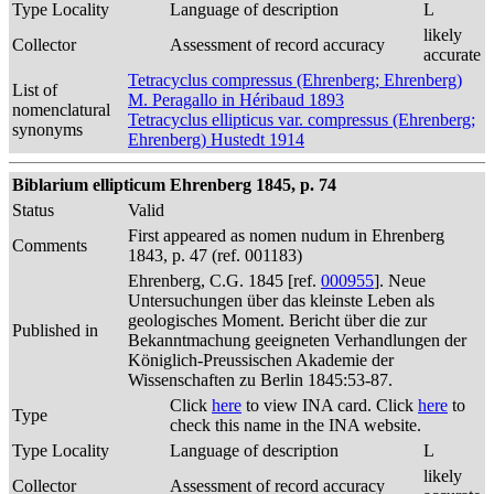
Type Locality
Language of description
L
likely
Collector
Assessment of record accuracy
accurate
Tetracyclus compressus (Ehrenberg; Ehrenberg)
List of
M. Peragallo in Héribaud 1893
nomenclatural
Tetracyclus ellipticus var. compressus (Ehrenberg;
synonyms
Ehrenberg) Hustedt 1914
Biblarium ellipticum Ehrenberg 1845, p. 74
Status
Valid
First appeared as nomen nudum in Ehrenberg
Comments
1843, p. 47 (ref. 001183)
Ehrenberg, C.G. 1845 [ref.
000955
]. Neue
Untersuchungen über das kleinste Leben als
geologisches Moment. Bericht über die zur
Published in
Bekanntmachung geeigneten Verhandlungen der
Königlich-Preussischen Akademie der
Wissenschaften zu Berlin 1845:53-87.
Click
here
to view INA card. Click
here
to
Type
check this name in the INA website.
Type Locality
Language of description
L
likely
Collector
Assessment of record accuracy