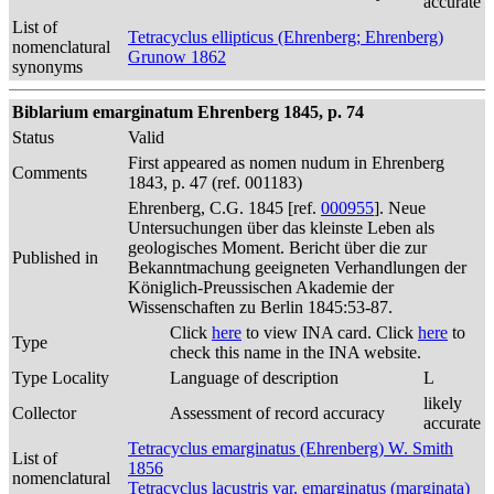
accurate
List of
Tetracyclus ellipticus (Ehrenberg; Ehrenberg)
nomenclatural
Grunow 1862
synonyms
Biblarium emarginatum Ehrenberg 1845, p. 74
Status
Valid
First appeared as nomen nudum in Ehrenberg
Comments
1843, p. 47 (ref. 001183)
Ehrenberg, C.G. 1845 [ref.
000955
]. Neue
Untersuchungen über das kleinste Leben als
geologisches Moment. Bericht über die zur
Published in
Bekanntmachung geeigneten Verhandlungen der
Königlich-Preussischen Akademie der
Wissenschaften zu Berlin 1845:53-87.
Click
here
to view INA card. Click
here
to
Type
check this name in the INA website.
Type Locality
Language of description
L
likely
Collector
Assessment of record accuracy
accurate
Tetracyclus emarginatus (Ehrenberg) W. Smith
List of
1856
nomenclatural
Tetracyclus lacustris var. emarginatus (marginata)