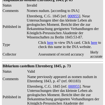
Status
Invalid
Comments
Nomen nudum. [according to INA]
Ehrenberg, C.G. 1845 [ref.
000955
]. Neue
Untersuchungen über das kleinste Leben als
geologisches Moment. Bericht über die zur
Published in
Bekanntmachung geeigneten Verhandlungen der
Königlich-Preussischen Akademie der
Wissenschaften zu Berlin 1845:53-87.
Click
here
to view INA card. Click
here
to
Type
check this name in the INA website.
likely
Collector
Assessment of record accuracy
accurate
Biblarium castellum Ehrenberg 1845, p. 73
Status
Valid
Name previously appeared as nomen nudum in
Comments
Ehrenberg 1843, p. 47 (ref. 001183)
Ehrenberg, C.G. 1845 [ref.
000955
]. Neue
Untersuchungen über das kleinste Leben als
geologisches Moment. Bericht über die zur
Published in
Bekanntmachung geeigneten Verhandlungen der
Königlich-Preussischen Akademie der