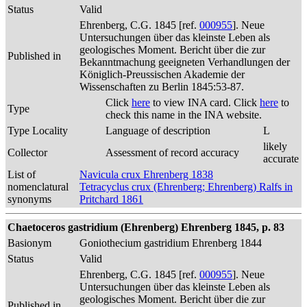
Status
Valid
Ehrenberg, C.G. 1845 [ref.
000955
]. Neue
Untersuchungen über das kleinste Leben als
geologisches Moment. Bericht über die zur
Published in
Bekanntmachung geeigneten Verhandlungen der
Königlich-Preussischen Akademie der
Wissenschaften zu Berlin 1845:53-87.
Click
here
to view INA card. Click
here
to
Type
check this name in the INA website.
Type Locality
Language of description
L
likely
Collector
Assessment of record accuracy
accurate
List of
Navicula crux Ehrenberg 1838
nomenclatural
Tetracyclus crux (Ehrenberg; Ehrenberg) Ralfs in
synonyms
Pritchard 1861
Chaetoceros gastridium (Ehrenberg) Ehrenberg 1845, p. 83
Basionym
Goniothecium gastridium Ehrenberg 1844
Status
Valid
Ehrenberg, C.G. 1845 [ref.
000955
]. Neue
Untersuchungen über das kleinste Leben als
geologisches Moment. Bericht über die zur
Published in