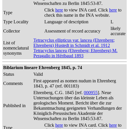
Wissenschaften zu Berlin 1845:53-87.
Click
here
to view INA card. Click
here
to
Type
check this name in the INA website.
Type Locality
Language of description
L
likely
Collector
Assessment of record accuracy
accurate
Tetracyclus ellipticus var. lancea (Ehrenberg;
List of
Ehrenberg) Hustedt in Schmidt et al. 1912
nomenclatural
Tetracyclus lancea (Ehrenberg; Ehrenberg) M.
synonyms
Peragallo in Héribaud 1893
Biblarium lineare Ehrenberg 1845, p. 74
Status
Valid
First appeared as nomen nudum in Ehrenberg
Comments
1843, p. 47 (ref. 001183)
Ehrenberg, C.G. 1845 [ref.
000955
]. Neue
Untersuchungen über das kleinste Leben als
geologisches Moment. Bericht über die zur
Published in
Bekanntmachung geeigneten Verhandlungen der
Königlich-Preussischen Akademie der
Wissenschaften zu Berlin 1845:53-87.
Click
here
to view INA card. Click
here
to
Type