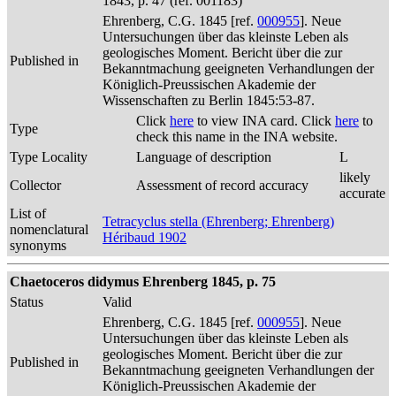
1843, p. 47 (ref. 001183)
Ehrenberg, C.G. 1845 [ref.
000955
]. Neue
Untersuchungen über das kleinste Leben als
geologisches Moment. Bericht über die zur
Published in
Bekanntmachung geeigneten Verhandlungen der
Königlich-Preussischen Akademie der
Wissenschaften zu Berlin 1845:53-87.
Click
here
to view INA card. Click
here
to
Type
check this name in the INA website.
Type Locality
Language of description
L
likely
Collector
Assessment of record accuracy
accurate
List of
Tetracyclus stella (Ehrenberg; Ehrenberg)
nomenclatural
Héribaud 1902
synonyms
Chaetoceros didymus Ehrenberg 1845, p. 75
Status
Valid
Ehrenberg, C.G. 1845 [ref.
000955
]. Neue
Untersuchungen über das kleinste Leben als
geologisches Moment. Bericht über die zur
Published in
Bekanntmachung geeigneten Verhandlungen der
Königlich-Preussischen Akademie der