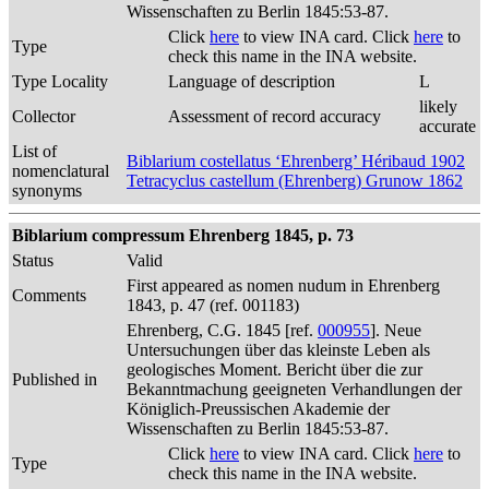
Wissenschaften zu Berlin 1845:53-87.
Click
here
to view INA card. Click
here
to
Type
check this name in the INA website.
Type Locality
Language of description
L
likely
Collector
Assessment of record accuracy
accurate
List of
Biblarium costellatus ‘Ehrenberg’ Héribaud 1902
nomenclatural
Tetracyclus castellum (Ehrenberg) Grunow 1862
synonyms
Biblarium compressum Ehrenberg 1845, p. 73
Status
Valid
First appeared as nomen nudum in Ehrenberg
Comments
1843, p. 47 (ref. 001183)
Ehrenberg, C.G. 1845 [ref.
000955
]. Neue
Untersuchungen über das kleinste Leben als
geologisches Moment. Bericht über die zur
Published in
Bekanntmachung geeigneten Verhandlungen der
Königlich-Preussischen Akademie der
Wissenschaften zu Berlin 1845:53-87.
Click
here
to view INA card. Click
here
to
Type
check this name in the INA website.