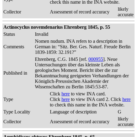
check this name in the INA website.
likely
Collector
Assessment of record accuracy
accurate
Actinocyclus novemdenarius Ehrenberg 1845, p. 55
Status
Invalid
Nomen nudum. INA refers to a description in
Comments
German in: “Sitz. Ber. Ges. Naturf. Freude Berlin
1839-1859: 32.191?”
Ehrenberg, C.G. 1845 [ref.
000955
]. Neue
Untersuchungen über das kleinste Leben als
geologisches Moment. Bericht über die zur
Published in
Bekanntmachung geeigneten Verhandlungen der
Königlich-Preussischen Akademie der
Wissenschaften zu Berlin 1845:53-87.
Click
here
to view INA card.
Type
Click
here
to view INA card 2. Click
here
to check this name in the INA website.
Type Locality
Language of description
G
likely
Collector
Assessment of record accuracy
accurate
Amphidiscus obtusus Ehrenberg 1845, p. 65