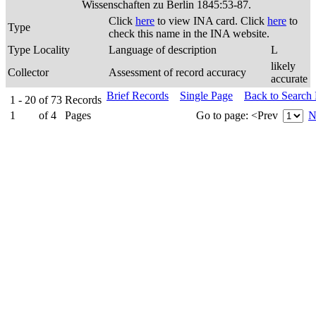
Wissenschaften zu Berlin 1845:53-87.
Click
here
to view INA card. Click
here
to
Type
check this name in the INA website.
Type Locality
Language of description
L
likely
Collector
Assessment of record accuracy
accurate
Brief Records
Single Page
Back to Search
1 - 20
of
73
Records
1
of
4
Pages
Go to page:
<Prev
N