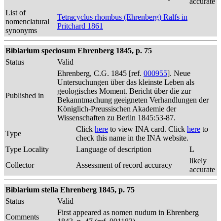
accurate
List of
Tetracyclus rhombus (Ehrenberg) Ralfs in
nomenclatural
Pritchard 1861
synonyms
Biblarium speciosum Ehrenberg 1845, p. 75
Status
Valid
Ehrenberg, C.G. 1845 [ref.
000955
]. Neue
Untersuchungen über das kleinste Leben als
geologisches Moment. Bericht über die zur
Published in
Bekanntmachung geeigneten Verhandlungen der
Königlich-Preussischen Akademie der
Wissenschaften zu Berlin 1845:53-87.
Click
here
to view INA card. Click
here
to
Type
check this name in the INA website.
Type Locality
Language of description
L
likely
Collector
Assessment of record accuracy
accurate
Biblarium stella Ehrenberg 1845, p. 75
Status
Valid
First appeared as nomen nudum in Ehrenberg
Comments