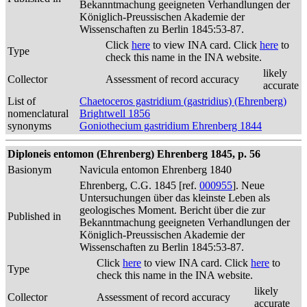
Bekanntmachung geeigneten Verhandlungen der
Königlich-Preussischen Akademie der
Wissenschaften zu Berlin 1845:53-87.
Click
here
to view INA card. Click
here
to
Type
check this name in the INA website.
likely
Collector
Assessment of record accuracy
accurate
List of
Chaetoceros gastridium (gastridius) (Ehrenberg)
nomenclatural
Brightwell 1856
synonyms
Goniothecium gastridium Ehrenberg 1844
Diploneis entomon (Ehrenberg) Ehrenberg 1845, p. 56
Basionym
Navicula entomon Ehrenberg 1840
Ehrenberg, C.G. 1845 [ref.
000955
]. Neue
Untersuchungen über das kleinste Leben als
geologisches Moment. Bericht über die zur
Published in
Bekanntmachung geeigneten Verhandlungen der
Königlich-Preussischen Akademie der
Wissenschaften zu Berlin 1845:53-87.
Click
here
to view INA card. Click
here
to
Type
check this name in the INA website.
likely
Collector
Assessment of record accuracy
accurate