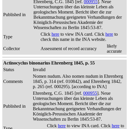
Ehrenberg, C.G. 1845 [ref.
000955
]. Neue
Untersuchungen über das kleinste Leben als
geologisches Moment. Bericht über die zur
Published in
Bekanntmachung geeigneten Verhandlungen der
Königlich-Preussischen Akademie der
Wissenschaften zu Berlin 1845:53-87.
Click
here
to view INA card. Click
here
to
Type
check this name in the INA website.
likely
Collector
Assessment of record accuracy
accurate
Actinocyclus binonarius Ehrenberg 1845, p. 55
Status
Invalid
Nomen nudum. Also nomen nudum in Ehrenberg
Comments
1845, p. 314 (ref. 010842), and Ehrenberg 1842,
p. 265 (ref. 000295). [according to INA]
Ehrenberg, C.G. 1845 [ref.
000955
]. Neue
Untersuchungen über das kleinste Leben als
geologisches Moment. Bericht über die zur
Published in
Bekanntmachung geeigneten Verhandlungen der
Königlich-Preussischen Akademie der
Wissenschaften zu Berlin 1845:53-87.
Click
here
to view INA card. Click
here
to
Type