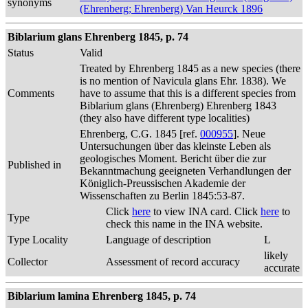
synonyms
(Ehrenberg; Ehrenberg) Van Heurck 1896
Biblarium glans Ehrenberg 1845, p. 74
Status
Valid
Treated by Ehrenberg 1845 as a new species (there
is no mention of Navicula glans Ehr. 1838). We
Comments
have to assume that this is a different species from
Biblarium glans (Ehrenberg) Ehrenberg 1843
(they also have different type localities)
Ehrenberg, C.G. 1845 [ref.
000955
]. Neue
Untersuchungen über das kleinste Leben als
geologisches Moment. Bericht über die zur
Published in
Bekanntmachung geeigneten Verhandlungen der
Königlich-Preussischen Akademie der
Wissenschaften zu Berlin 1845:53-87.
Click
here
to view INA card. Click
here
to
Type
check this name in the INA website.
Type Locality
Language of description
L
likely
Collector
Assessment of record accuracy
accurate
Biblarium lamina Ehrenberg 1845, p. 74