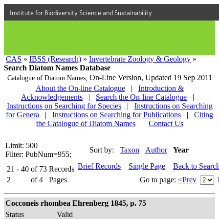
Institute for Biodiversity Science and Sustainability
CAS
»
IBSS (Research)
»
Invertebrate Zoology & Geology
»
Search Diatom Names Database
On-Line Version,
Updated 19 Sep 2011
Catalogue of Diatom Names,
About the On-line Catalogue
|
Introduction &
Acknowledgements
|
Search the On-line Catalogue
|
Instructions on Searching for Species
|
Instructions on Searching
for Genera
|
Instructions on Searching for Publications
|
Citing
the Catalogue of Diatom Names
|
Contact Us
Limit: 500
Sort by:
Taxon
Author
Year
Filter: PubNum=955;
Brief Records
Single Page
Back to Searc
21 - 40
of
73
Records
2
of
4
Pages
Go to page:
<Prev
Cocconeis rhombea Ehrenberg 1845, p. 75
Status
Valid