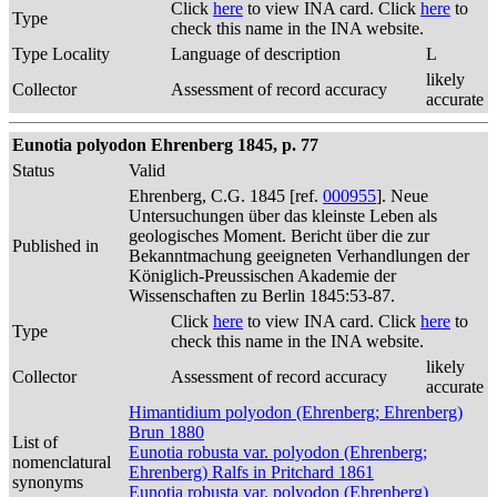
Click
here
to view INA card. Click
here
to
Type
check this name in the INA website.
Type Locality
Language of description
L
likely
Collector
Assessment of record accuracy
accurate
Eunotia polyodon Ehrenberg 1845, p. 77
Status
Valid
Ehrenberg, C.G. 1845 [ref.
000955
]. Neue
Untersuchungen über das kleinste Leben als
geologisches Moment. Bericht über die zur
Published in
Bekanntmachung geeigneten Verhandlungen der
Königlich-Preussischen Akademie der
Wissenschaften zu Berlin 1845:53-87.
Click
here
to view INA card. Click
here
to
Type
check this name in the INA website.
likely
Collector
Assessment of record accuracy
accurate
Himantidium polyodon (Ehrenberg; Ehrenberg)
Brun 1880
List of
Eunotia robusta var. polyodon (Ehrenberg;
nomenclatural
Ehrenberg) Ralfs in Pritchard 1861
synonyms
Eunotia robusta var. polyodon (Ehrenberg)