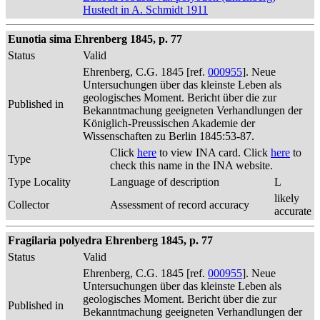
Hustedt in A. Schmidt 1911
Eunotia sima Ehrenberg 1845, p. 77
Status
Valid
Ehrenberg, C.G. 1845 [ref.
000955
]. Neue
Untersuchungen über das kleinste Leben als
geologisches Moment. Bericht über die zur
Published in
Bekanntmachung geeigneten Verhandlungen der
Königlich-Preussischen Akademie der
Wissenschaften zu Berlin 1845:53-87.
Click
here
to view INA card. Click
here
to
Type
check this name in the INA website.
Type Locality
Language of description
L
likely
Collector
Assessment of record accuracy
accurate
Fragilaria polyedra Ehrenberg 1845, p. 77
Status
Valid
Ehrenberg, C.G. 1845 [ref.
000955
]. Neue
Untersuchungen über das kleinste Leben als
geologisches Moment. Bericht über die zur
Published in
Bekanntmachung geeigneten Verhandlungen der