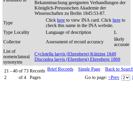
Bekanntmachung geeigneten Verhandlungen der
Königlich-Preussischen Akademie der
Wissenschaften zu Berlin 1845:53-87.
Click
here
to view INA card. Click
here
to
Type
check this name in the INA website.
Type Locality
Language of description
L
likely
Collector
Assessment of record accuracy
accurate
List of
Cyclotella laevis (Ehrenberg) Kützing 1849
nomenclatural
Discoplea laevis (Ehrenberg) Ehrenberg 1869
synonyms
Brief Records
Single Page
Back to Searc
21 - 40
of
73
Records
2
of
4
Pages
Go to page:
<Prev