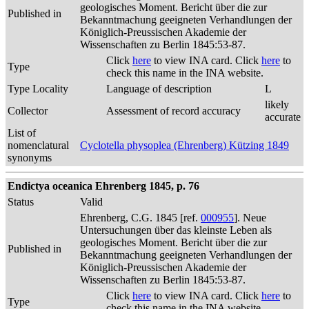
geologisches Moment. Bericht über die zur
Published in
Bekanntmachung geeigneten Verhandlungen der
Königlich-Preussischen Akademie der
Wissenschaften zu Berlin 1845:53-87.
Click
here
to view INA card. Click
here
to
Type
check this name in the INA website.
Type Locality
Language of description
L
likely
Collector
Assessment of record accuracy
accurate
List of
nomenclatural
Cyclotella physoplea (Ehrenberg) Kützing 1849
synonyms
Endictya oceanica Ehrenberg 1845, p. 76
Status
Valid
Ehrenberg, C.G. 1845 [ref.
000955
]. Neue
Untersuchungen über das kleinste Leben als
geologisches Moment. Bericht über die zur
Published in
Bekanntmachung geeigneten Verhandlungen der
Königlich-Preussischen Akademie der
Wissenschaften zu Berlin 1845:53-87.
Click
here
to view INA card. Click
here
to
Type
check this name in the INA website.