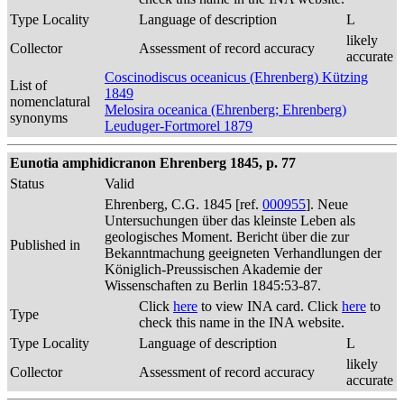
Type Locality
Language of description
L
likely
Collector
Assessment of record accuracy
accurate
Coscinodiscus oceanicus (Ehrenberg) Kützing
List of
1849
nomenclatural
Melosira oceanica (Ehrenberg; Ehrenberg)
synonyms
Leuduger-Fortmorel 1879
Eunotia amphidicranon Ehrenberg 1845, p. 77
Status
Valid
Ehrenberg, C.G. 1845 [ref.
000955
]. Neue
Untersuchungen über das kleinste Leben als
geologisches Moment. Bericht über die zur
Published in
Bekanntmachung geeigneten Verhandlungen der
Königlich-Preussischen Akademie der
Wissenschaften zu Berlin 1845:53-87.
Click
here
to view INA card. Click
here
to
Type
check this name in the INA website.
Type Locality
Language of description
L
likely
Collector
Assessment of record accuracy
accurate