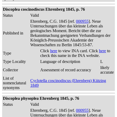
Discoplea coscinodiscus Ehrenberg 1845, p. 76
Status
Valid
Ehrenberg, C.G. 1845 [ref.
000955
]. Neue
Untersuchungen über das kleinste Leben als
geologisches Moment. Bericht über die zur
Published in
Bekanntmachung geeigneten Verhandlungen der
Königlich-Preussischen Akademie der
Wissenschaften zu Berlin 1845:53-87.
Click
here
to view INA card. Click
here
to
Type
check this name in the INA website.
Type Locality
Language of description
L
likely
Collector
Assessment of record accuracy
accurate
List of
Cyclotella coscinodiscus (Ehrenberg) Kützing
nomenclatural
1849
synonyms
Discoplea physoplea Ehrenberg 1845, p. 76
Status
Valid
Ehrenberg, C.G. 1845 [ref.
000955
]. Neue
Untersuchungen über das kleinste Leben als