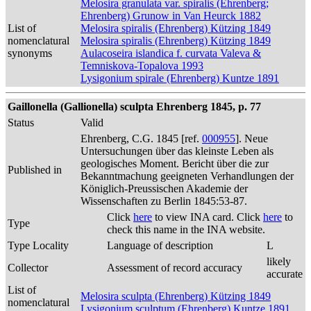
Melosira granulata var. spiralis (Ehrenberg;
Ehrenberg) Grunow in Van Heurck 1882
List of
Melosira spiralis (Ehrenberg) Kützing 1849
nomenclatural
Melosira spiralis (Ehrenberg) Kützing 1849
synonyms
Aulacoseira islandica f. curvata Valeva &
Temniskova-Topalova 1993
Lysigonium spirale (Ehrenberg) Kuntze 1891
Gaillonella (Gallionella) sculpta Ehrenberg 1845, p. 77
Status
Valid
Ehrenberg, C.G. 1845 [ref.
000955
]. Neue
Untersuchungen über das kleinste Leben als
geologisches Moment. Bericht über die zur
Published in
Bekanntmachung geeigneten Verhandlungen der
Königlich-Preussischen Akademie der
Wissenschaften zu Berlin 1845:53-87.
Click
here
to view INA card. Click
here
to
Type
check this name in the INA website.
Type Locality
Language of description
L
likely
Collector
Assessment of record accuracy
accurate
List of
Melosira sculpta (Ehrenberg) Kützing 1849
nomenclatural
Lysigonium sculptum (Ehrenberg) Kuntze 1891