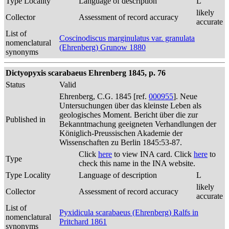
Type Locality
Language of description
L
likely
Collector
Assessment of record accuracy
accurate
List of
Coscinodiscus marginulatus var. granulata
nomenclatural
(Ehrenberg) Grunow 1880
synonyms
Dictyopyxis scarabaeus Ehrenberg 1845, p. 76
Status
Valid
Ehrenberg, C.G. 1845 [ref.
000955
]. Neue
Untersuchungen über das kleinste Leben als
geologisches Moment. Bericht über die zur
Published in
Bekanntmachung geeigneten Verhandlungen der
Königlich-Preussischen Akademie der
Wissenschaften zu Berlin 1845:53-87.
Click
here
to view INA card. Click
here
to
Type
check this name in the INA website.
Type Locality
Language of description
L
likely
Collector
Assessment of record accuracy
accurate
List of
Pyxidicula scarabaeus (Ehrenberg) Ralfs in
nomenclatural
Pritchard 1861
synonyms