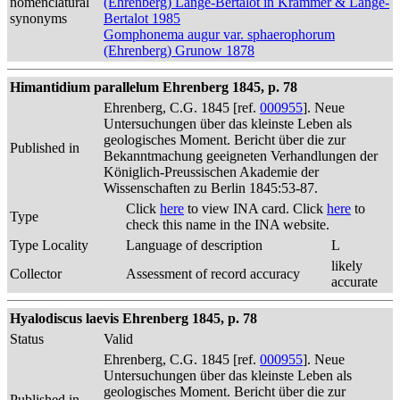
nomenclatural
(Ehrenberg) Lange-Bertalot in Krammer & Lange-
synonyms
Bertalot 1985
Gomphonema augur var. sphaerophorum
(Ehrenberg) Grunow 1878
Himantidium parallelum Ehrenberg 1845, p. 78
Ehrenberg, C.G. 1845 [ref.
000955
]. Neue
Untersuchungen über das kleinste Leben als
geologisches Moment. Bericht über die zur
Published in
Bekanntmachung geeigneten Verhandlungen der
Königlich-Preussischen Akademie der
Wissenschaften zu Berlin 1845:53-87.
Click
here
to view INA card. Click
here
to
Type
check this name in the INA website.
Type Locality
Language of description
L
likely
Collector
Assessment of record accuracy
accurate
Hyalodiscus laevis Ehrenberg 1845, p. 78
Status
Valid
Ehrenberg, C.G. 1845 [ref.
000955
]. Neue
Untersuchungen über das kleinste Leben als
geologisches Moment. Bericht über die zur
Published in