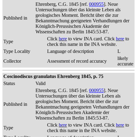
Ehrenberg, C.G. 1845 [ref.
000955
]. Neue
Untersuchungen über das kleinste Leben als
geologisches Moment. Bericht über die zur
Published in
Bekanntmachung geeigneten Verhandlungen der
Königlich-Preussischen Akademie der
Wissenschaften zu Berlin 1845:53-87.
Click
here
to view INA card. Click
here
to
Type
check this name in the INA website.
Type Locality
Language of description
L
likely
Collector
Assessment of record accuracy
accurate
Coscinodiscus granulatus Ehrenberg 1845, p. 75
Status
Valid
Ehrenberg, C.G. 1845 [ref.
000955
]. Neue
Untersuchungen über das kleinste Leben als
geologisches Moment. Bericht über die zur
Published in
Bekanntmachung geeigneten Verhandlungen der
Königlich-Preussischen Akademie der
Wissenschaften zu Berlin 1845:53-87.
Click
here
to view INA card. Click
here
to
Type
check this name in the INA website.