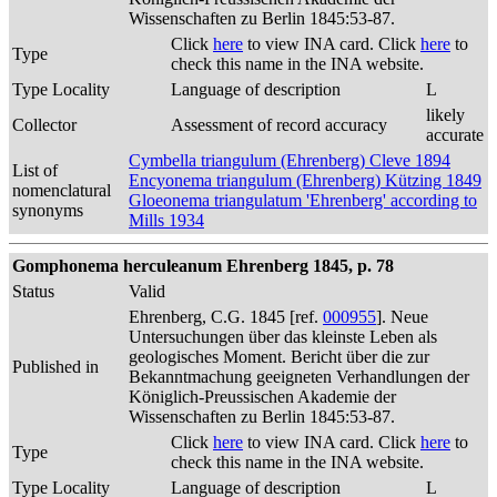
Wissenschaften zu Berlin 1845:53-87.
Click
here
to view INA card. Click
here
to
Type
check this name in the INA website.
Type Locality
Language of description
L
likely
Collector
Assessment of record accuracy
accurate
Cymbella triangulum (Ehrenberg) Cleve 1894
List of
Encyonema triangulum (Ehrenberg) Kützing 1849
nomenclatural
Gloeonema triangulatum 'Ehrenberg' according to
synonyms
Mills 1934
Gomphonema herculeanum Ehrenberg 1845, p. 78
Status
Valid
Ehrenberg, C.G. 1845 [ref.
000955
]. Neue
Untersuchungen über das kleinste Leben als
geologisches Moment. Bericht über die zur
Published in
Bekanntmachung geeigneten Verhandlungen der
Königlich-Preussischen Akademie der
Wissenschaften zu Berlin 1845:53-87.
Click
here
to view INA card. Click
here
to
Type
check this name in the INA website.
Type Locality
Language of description
L