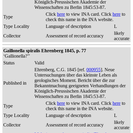
Königlich-Preussischen Akademie der
Wissenschaften zu Berlin 1845:53-87.
Click
here
to view INA card. Click
here
to
Type
check this name in the INA website.
Type Locality
Language of description
L
likely
Collector
Assessment of record accuracy
accurate
Gaillonella spiralis Ehrenberg 1845, p. 77
‘Gallionella?’’
Status
Valid
Ehrenberg, C.G. 1845 [ref.
000955
]. Neue
Untersuchungen über das kleinste Leben als
geologisches Moment. Bericht über die zur
Published in
Bekanntmachung geeigneten Verhandlungen der
Königlich-Preussischen Akademie der
Wissenschaften zu Berlin 1845:53-87.
Click
here
to view INA card. Click
here
to
Type
check this name in the INA website.
Type Locality
Language of description
L
likely
Collector
Assessment of record accuracy
accurate