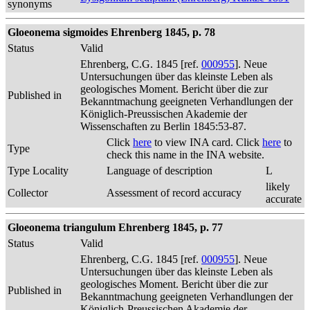
synonyms
Gloeonema sigmoides Ehrenberg 1845, p. 78
Status
Valid
Ehrenberg, C.G. 1845 [ref.
000955
]. Neue
Untersuchungen über das kleinste Leben als
geologisches Moment. Bericht über die zur
Published in
Bekanntmachung geeigneten Verhandlungen der
Königlich-Preussischen Akademie der
Wissenschaften zu Berlin 1845:53-87.
Click
here
to view INA card. Click
here
to
Type
check this name in the INA website.
Type Locality
Language of description
L
likely
Collector
Assessment of record accuracy
accurate
Gloeonema triangulum Ehrenberg 1845, p. 77
Status
Valid
Ehrenberg, C.G. 1845 [ref.
000955
]. Neue
Untersuchungen über das kleinste Leben als
geologisches Moment. Bericht über die zur
Published in
Bekanntmachung geeigneten Verhandlungen der
Königlich-Preussischen Akademie der