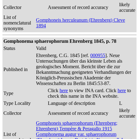
likely
Collector
Assessment of record accuracy
accurate
List of
Gomphoneis herculeanum (Ehrenberg) Cleve
nomenclatural
1894
synonyms
Gomphonema sphaerophorum Ehrenberg 1845, p. 78
Status
Valid
Ehrenberg, C.G. 1845 [ref.
000955
]. Neue
Untersuchungen über das kleinste Leben als
geologisches Moment. Bericht über die zur
Published in
Bekanntmachung geeigneten Verhandlungen der
Königlich-Preussischen Akademie der
Wissenschaften zu Berlin 1845:53-87.
Click
here
to view INA card. Click
here
to
Type
check this name in the INA website.
Type Locality
Language of description
L
likely
Collector
Assessment of record accuracy
accurate
Gomphoneis sphaerophorum (Ehrenberg;
Ehrenberg) Tempère & Peragallo 1915
List of
Gomphonema augur var. sphaerophorum