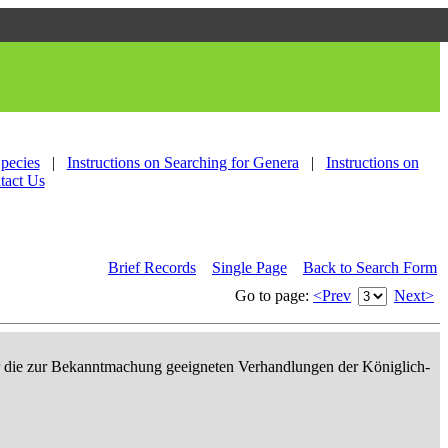
Species
|
Instructions on Searching for Genera
|
Instructions on
tact Us
Brief Records
Single Page
Back to Search Form
Go to page:
<Prev
Next>
er die zur Bekanntmachung geeigneten Verhandlungen der Königlich-