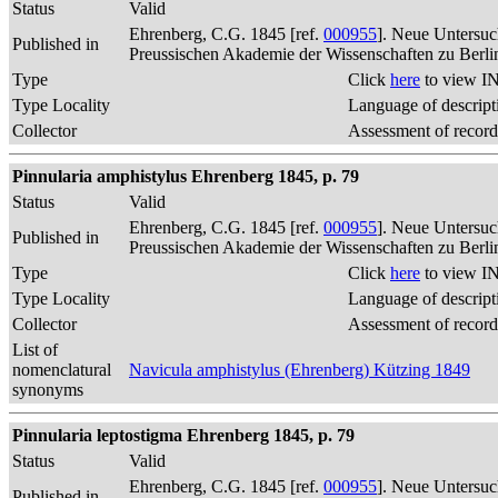
Status
Valid
Ehrenberg, C.G. 1845 [ref.
000955
]. Neue Untersuc
Published in
Preussischen Akademie der Wissenschaften zu Berli
Type
Click
here
to view IN
Type Locality
Language of descript
Collector
Assessment of record
Pinnularia amphistylus Ehrenberg 1845, p. 79
Status
Valid
Ehrenberg, C.G. 1845 [ref.
000955
]. Neue Untersuc
Published in
Preussischen Akademie der Wissenschaften zu Berli
Type
Click
here
to view IN
Type Locality
Language of descript
Collector
Assessment of record
List of
nomenclatural
Navicula amphistylus (Ehrenberg) Kützing 1849
synonyms
Pinnularia leptostigma Ehrenberg 1845, p. 79
Status
Valid
Ehrenberg, C.G. 1845 [ref.
000955
]. Neue Untersuc
Published in