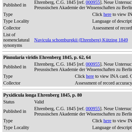
Ehrenberg, C.G. 1845 [ref.
000955
]. Neue Untersuc
Published in
Preussischen Akademie der Wissenschaften zu Berli
Type
Click
here
to view IN
Type Locality
Language of descript
Collector
Assessment of record
List of
nomenclatural
Navicula schomburgkii (Ehrenberg) Kützing 1849
synonyms
Pinnularia viridis Ehrenberg 1845, p. 62, 64
Ehrenberg, C.G. 1845 [ref.
000955
]. Neue Untersuc
Published in
Preussischen Akademie der Wissenschaften zu Berli
Type
Click
here
to view INA card. 
Collector
Assessment of record accurac
Pyxidicula longa Ehrenberg 1845, p. 80
Status
Valid
Ehrenberg, C.G. 1845 [ref.
000955
]. Neue Untersuc
Published in
Preussischen Akademie der Wissenschaften zu Berli
Type
Click
here
to view IN
Type Locality
Language of descript