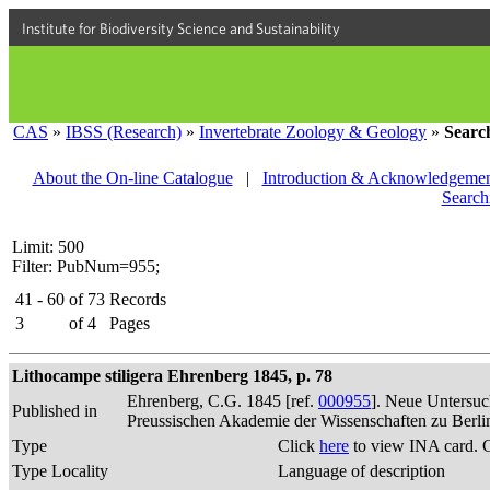
Institute for Biodiversity Science and Sustainability
CAS
»
IBSS (Research)
»
Invertebrate Zoology & Geology
»
Searc
About the On-line Catalogue
|
Introduction & Acknowledgemen
Search
Limit: 500
Filter: PubNum=955;
41 - 60
of
73
Records
3
of
4
Pages
Lithocampe stiligera Ehrenberg 1845, p. 78
Ehrenberg, C.G. 1845 [ref.
000955
]. Neue Untersuc
Published in
Preussischen Akademie der Wissenschaften zu Berli
Type
Click
here
to view INA card. 
Type Locality
Language of description