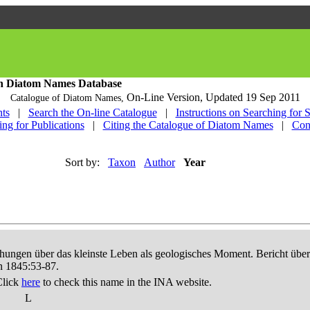
h Diatom Names Database
On-Line Version,
Updated 19 Sep 2011
Catalogue of Diatom Names,
ts
|
Search the On-line Catalogue
|
Instructions on Searching for 
ing for Publications
|
Citing the Catalogue of Diatom Names
|
Con
Sort by:
Taxon
Author
Year
hungen über das kleinste Leben als geologisches Moment. Bericht üb
n 1845:53-87.
Click
here
to check this name in the INA website.
L