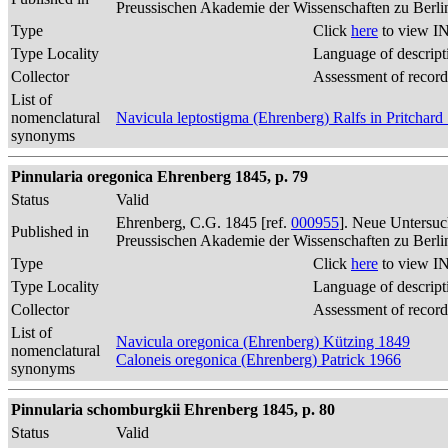
Preussischen Akademie der Wissenschaften zu Berli
Type
Click
here
to view IN
Type Locality
Language of descript
Collector
Assessment of record
List of
nomenclatural
Navicula leptostigma (Ehrenberg) Ralfs in Pritchard
synonyms
Pinnularia oregonica Ehrenberg 1845, p. 79
Status
Valid
Ehrenberg, C.G. 1845 [ref.
000955
]. Neue Untersuc
Published in
Preussischen Akademie der Wissenschaften zu Berli
Type
Click
here
to view IN
Type Locality
Language of descript
Collector
Assessment of record
List of
Navicula oregonica (Ehrenberg) Kützing 1849
nomenclatural
Caloneis oregonica (Ehrenberg) Patrick 1966
synonyms
Pinnularia schomburgkii Ehrenberg 1845, p. 80
Status
Valid