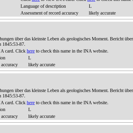
Language of description
L
Assessment of record accuracy
likely accurate
hungen über das kleinste Leben als geologisches Moment. Bericht üb
n 1845:53-87.
A card. Click
here
to check this name in the INA website.
ion
L
 accuracy
likely accurate
hungen über das kleinste Leben als geologisches Moment. Bericht üb
n 1845:53-87.
A card. Click
here
to check this name in the INA website.
ion
L
 accuracy
likely accurate