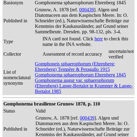
Basionym
Gomphonema sphaerophorum Ehrenberg 1845
Grunow, A. 1878 [ref.
000439
]. Algen und
Diatomaceen aus dem Kaspischen Meere. In: O.
Published in
Schneider (ed.), Naturwissenschafte Beiträge zur
Kenntniss der Kaukasusländer, auf Grund seiner
Sammelbeute. Dresden. pp. 98-132, pls. 3-4.
INA card not found. Click
here
to check this
Type
name in the INA website.
uncertain/not
Collector
Assessment of record accuracy
verified
Gomphoneis sphaerophorum (Ehrenberg;
Ehrenberg) Tempère & Peragallo 1915
List of
Gomphonema sphaerophorum Ehrenberg 1845
nomenclatural
Gomphonema augur var. sphaerophorum
synonyms
(Ehrenberg) Lange-Bertalot in Krammer & Lange-
Bertalot 1985
Gomphonema brasiliense Grunow 1878, p. 110
Status
Valid
Grunow, A. 1878 [ref.
000439
]. Algen und
Diatomaceen aus dem Kaspischen Meere. In: O.
Published in
Schneider (ed.), Naturwissenschafte Beiträge zur
Kenntniss der Kaukasusländer, auf Grund seiner