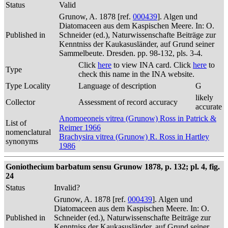
Status
Valid
Grunow, A. 1878 [ref.
000439
]. Algen und
Diatomaceen aus dem Kaspischen Meere. In: O.
Published in
Schneider (ed.), Naturwissenschafte Beiträge zur
Kenntniss der Kaukasusländer, auf Grund seiner
Sammelbeute. Dresden. pp. 98-132, pls. 3-4.
Click
here
to view INA card. Click
here
to
Type
check this name in the INA website.
Type Locality
Language of description
G
likely
Collector
Assessment of record accuracy
accurate
Anomoeoneis vitrea (Grunow) Ross in Patrick &
List of
Reimer 1966
nomenclatural
Brachysira vitrea (Grunow) R. Ross in Hartley
synonyms
1986
Goniothecium barbatum sensu Grunow 1878, p. 132; pl. 4, fig.
24
Status
Invalid?
Grunow, A. 1878 [ref.
000439
]. Algen und
Diatomaceen aus dem Kaspischen Meere. In: O.
Published in
Schneider (ed.), Naturwissenschafte Beiträge zur
Kenntniss der Kaukasusländer, auf Grund seiner