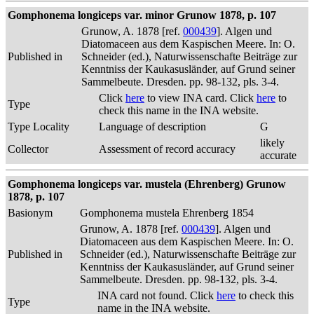
Gomphonema longiceps var. minor Grunow 1878, p. 107
Grunow, A. 1878 [ref.
000439
]. Algen und
Diatomaceen aus dem Kaspischen Meere. In: O.
Published in
Schneider (ed.), Naturwissenschafte Beiträge zur
Kenntniss der Kaukasusländer, auf Grund seiner
Sammelbeute. Dresden. pp. 98-132, pls. 3-4.
Click
here
to view INA card. Click
here
to
Type
check this name in the INA website.
Type Locality
Language of description
G
likely
Collector
Assessment of record accuracy
accurate
Gomphonema longiceps var. mustela (Ehrenberg) Grunow
1878, p. 107
Basionym
Gomphonema mustela Ehrenberg 1854
Grunow, A. 1878 [ref.
000439
]. Algen und
Diatomaceen aus dem Kaspischen Meere. In: O.
Published in
Schneider (ed.), Naturwissenschafte Beiträge zur
Kenntniss der Kaukasusländer, auf Grund seiner
Sammelbeute. Dresden. pp. 98-132, pls. 3-4.
INA card not found. Click
here
to check this
Type
name in the INA website.