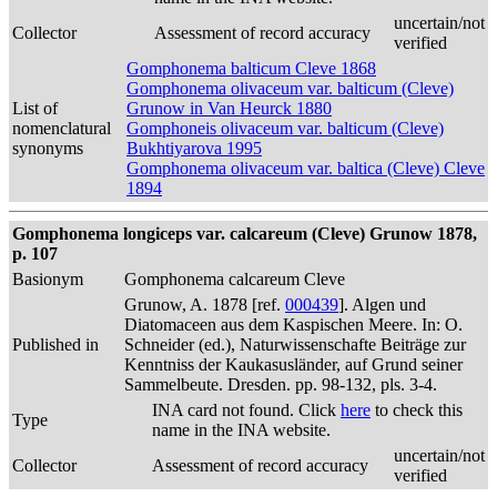
uncertain/not
Collector
Assessment of record accuracy
verified
Gomphonema balticum Cleve 1868
Gomphonema olivaceum var. balticum (Cleve)
List of
Grunow in Van Heurck 1880
nomenclatural
Gomphoneis olivaceum var. balticum (Cleve)
synonyms
Bukhtiyarova 1995
Gomphonema olivaceum var. baltica (Cleve) Cleve
1894
Gomphonema longiceps var. calcareum (Cleve) Grunow 1878,
p. 107
Basionym
Gomphonema calcareum Cleve
Grunow, A. 1878 [ref.
000439
]. Algen und
Diatomaceen aus dem Kaspischen Meere. In: O.
Published in
Schneider (ed.), Naturwissenschafte Beiträge zur
Kenntniss der Kaukasusländer, auf Grund seiner
Sammelbeute. Dresden. pp. 98-132, pls. 3-4.
INA card not found. Click
here
to check this
Type
name in the INA website.
uncertain/not
Collector
Assessment of record accuracy
verified