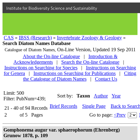
Institute for Biodiversity Science and Sustainability
CAS
»
IBSS (Research)
»
Invertebrate Zoology & Geology
»
Search Diatom Names Database
On-Line Version,
Updated 19 Sep 2011
Catalogue of Diatom Names,
About the On-line Catalogue
|
Introduction &
Acknowledgements
|
Search the On-line Catalogue
|
Instructions on Searching for Species
|
Instructions on Searching
for Genera
|
Instructions on Searching for Publications
|
Citing
the Catalogue of Diatom Names
|
Contact Us
Limit: 500
Sort by:
Taxon
Author
Year
Filter: PubNum=439;
Brief Records
Single Page
Back to Searc
21 - 40
of
94
Records
2
of
5
Pages
Go to page:
<Prev
Gomphonema augur var. sphaerophorum (Ehrenberg)
Grunow 1878, p. 109