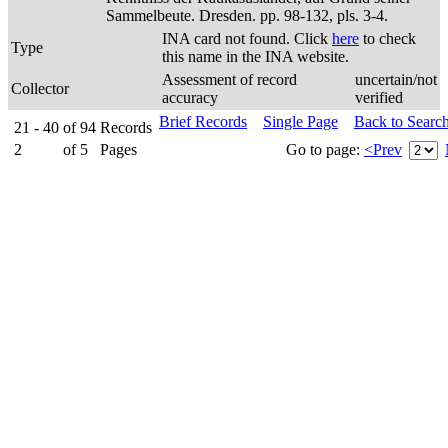
Sammelbeute. Dresden. pp. 98-132, pls. 3-4.
INA card not found. Click
here
to check
Type
this name in the INA website.
Assessment of record
uncertain/not
Collector
accuracy
verified
Brief Records
Single Page
Back to Searc
21 - 40
of
94
Records
2
of
5
Pages
Go to page:
<Prev