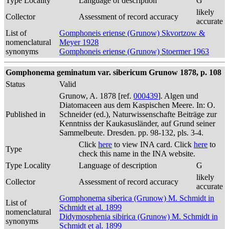
Type Locality
Language of description
G
likely
Collector
Assessment of record accuracy
accurate
List of
Gomphoneis eriense (Grunow) Skvortzow &
nomenclatural
Meyer 1928
synonyms
Gomphoneis eriense (Grunow) Stoermer 1963
Gomphonema geminatum var. sibericum Grunow 1878, p. 108
Status
Valid
Grunow, A. 1878 [ref.
000439
]. Algen und
Diatomaceen aus dem Kaspischen Meere. In: O.
Published in
Schneider (ed.), Naturwissenschafte Beiträge zur
Kenntniss der Kaukasusländer, auf Grund seiner
Sammelbeute. Dresden. pp. 98-132, pls. 3-4.
Click
here
to view INA card. Click
here
to
Type
check this name in the INA website.
Type Locality
Language of description
G
likely
Collector
Assessment of record accuracy
accurate
Gomphonema siberica (Grunow) M. Schmidt in
List of
Schmidt et al. 1899
nomenclatural
Didymosphenia sibirica (Grunow) M. Schmidt in
synonyms
Schmidt et al. 1899