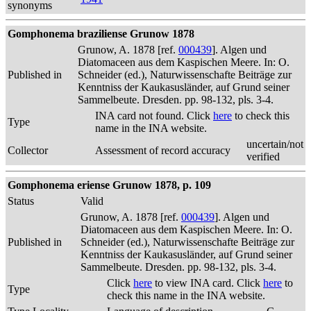
synonyms
Gomphonema braziliense Grunow 1878
Grunow, A. 1878 [ref.
000439
]. Algen und
Diatomaceen aus dem Kaspischen Meere. In: O.
Published in
Schneider (ed.), Naturwissenschafte Beiträge zur
Kenntniss der Kaukasusländer, auf Grund seiner
Sammelbeute. Dresden. pp. 98-132, pls. 3-4.
INA card not found. Click
here
to check this
Type
name in the INA website.
uncertain/not
Collector
Assessment of record accuracy
verified
Gomphonema eriense Grunow 1878, p. 109
Status
Valid
Grunow, A. 1878 [ref.
000439
]. Algen und
Diatomaceen aus dem Kaspischen Meere. In: O.
Published in
Schneider (ed.), Naturwissenschafte Beiträge zur
Kenntniss der Kaukasusländer, auf Grund seiner
Sammelbeute. Dresden. pp. 98-132, pls. 3-4.
Click
here
to view INA card. Click
here
to
Type
check this name in the INA website.