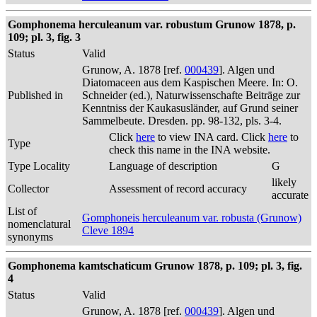
Gomphonema herculeanum var. robustum Grunow 1878, p.
109; pl. 3, fig. 3
Status
Valid
Grunow, A. 1878 [ref.
000439
]. Algen und
Diatomaceen aus dem Kaspischen Meere. In: O.
Published in
Schneider (ed.), Naturwissenschafte Beiträge zur
Kenntniss der Kaukasusländer, auf Grund seiner
Sammelbeute. Dresden. pp. 98-132, pls. 3-4.
Click
here
to view INA card. Click
here
to
Type
check this name in the INA website.
Type Locality
Language of description
G
likely
Collector
Assessment of record accuracy
accurate
List of
Gomphoneis herculeanum var. robusta (Grunow)
nomenclatural
Cleve 1894
synonyms
Gomphonema kamtschaticum Grunow 1878, p. 109; pl. 3, fig.
4
Status
Valid
Grunow, A. 1878 [ref.
000439
]. Algen und