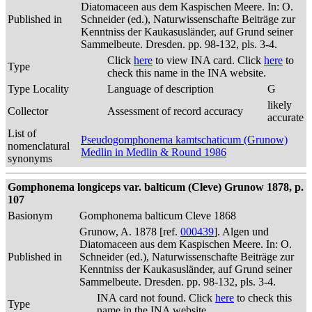
Diatomaceen aus dem Kaspischen Meere. In: O.
Published in
Schneider (ed.), Naturwissenschafte Beiträge zur
Kenntniss der Kaukasusländer, auf Grund seiner
Sammelbeute. Dresden. pp. 98-132, pls. 3-4.
Click
here
to view INA card. Click
here
to
Type
check this name in the INA website.
Type Locality
Language of description
G
likely
Collector
Assessment of record accuracy
accurate
List of
Pseudogomphonema kamtschaticum (Grunow)
nomenclatural
Medlin in Medlin & Round 1986
synonyms
Gomphonema longiceps var. balticum (Cleve) Grunow 1878, p.
107
Basionym
Gomphonema balticum Cleve 1868
Grunow, A. 1878 [ref.
000439
]. Algen und
Diatomaceen aus dem Kaspischen Meere. In: O.
Published in
Schneider (ed.), Naturwissenschafte Beiträge zur
Kenntniss der Kaukasusländer, auf Grund seiner
Sammelbeute. Dresden. pp. 98-132, pls. 3-4.
INA card not found. Click
here
to check this
Type
name in the INA website.