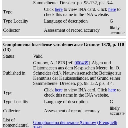
Sammelbeute. Dresden. pp. 98-132, pls. 3-4.
Click
here
to view INA card. Click
here
to
Type
check this name in the INA website.
Type Locality
Language of description
G
likely
Collector
Assessment of record accuracy
accurate
Gomphonema brasiliense var. demerarae Grunow 1878, p. 110
(13)
Status
Valid
Grunow, A. 1878 [ref.
000439
]. Algen und
Diatomaceen aus dem Kaspischen Meere. In: O.
Published in
Schneider (ed.), Naturwissenschafte Beiträge zur
Kenntniss der Kaukasusländer, auf Grund seiner
Sammelbeute. Dresden. pp. 98-132, pls. 3-4.
Click
here
to view INA card. Click
here
to
Type
check this name in the INA website.
Type Locality
Language of description
G
likely
Collector
Assessment of record accuracy
accurate
List of
Gomphonema demerarae (Grunow) Frenguelli
nomenclatural
1941