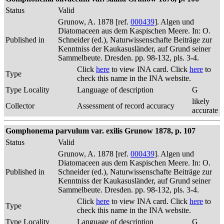
Status
Valid
Grunow, A. 1878 [ref.
000439
]. Algen und
Diatomaceen aus dem Kaspischen Meere. In: O.
Published in
Schneider (ed.), Naturwissenschafte Beiträge zur
Kenntniss der Kaukasusländer, auf Grund seiner
Sammelbeute. Dresden. pp. 98-132, pls. 3-4.
Click
here
to view INA card. Click
here
to
Type
check this name in the INA website.
Type Locality
Language of description
G
likely
Collector
Assessment of record accuracy
accurate
Gomphonema parvulum var. exilis Grunow 1878, p. 107
Status
Valid
Grunow, A. 1878 [ref.
000439
]. Algen und
Diatomaceen aus dem Kaspischen Meere. In: O.
Published in
Schneider (ed.), Naturwissenschafte Beiträge zur
Kenntniss der Kaukasusländer, auf Grund seiner
Sammelbeute. Dresden. pp. 98-132, pls. 3-4.
Click
here
to view INA card. Click
here
to
Type
check this name in the INA website.
Type Locality
Language of description
G