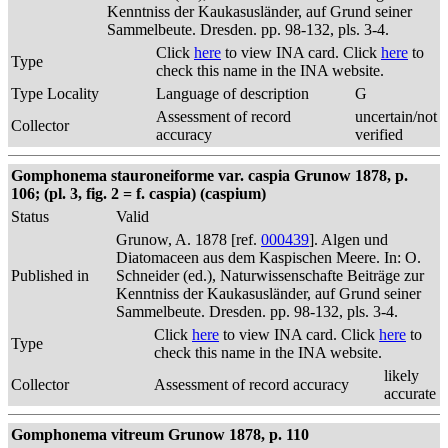
Kenntniss der Kaukasusländer, auf Grund seiner
Sammelbeute. Dresden. pp. 98-132, pls. 3-4.
Click
here
to view INA card. Click
here
to
Type
check this name in the INA website.
Type Locality
Language of description
G
Assessment of record
uncertain/not
Collector
accuracy
verified
Gomphonema stauroneiforme var. caspia Grunow 1878, p.
106; (pl. 3, fig. 2 = f. caspia) (caspium)
Status
Valid
Grunow, A. 1878 [ref.
000439
]. Algen und
Diatomaceen aus dem Kaspischen Meere. In: O.
Published in
Schneider (ed.), Naturwissenschafte Beiträge zur
Kenntniss der Kaukasusländer, auf Grund seiner
Sammelbeute. Dresden. pp. 98-132, pls. 3-4.
Click
here
to view INA card. Click
here
to
Type
check this name in the INA website.
likely
Collector
Assessment of record accuracy
accurate
Gomphonema vitreum Grunow 1878, p. 110