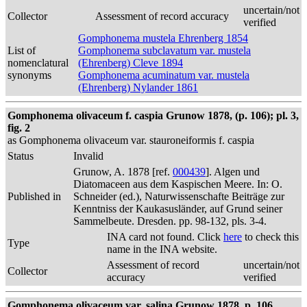
uncertain/not
Collector
Assessment of record accuracy
verified
Gomphonema mustela Ehrenberg 1854
List of
Gomphonema subclavatum var. mustela
nomenclatural
(Ehrenberg) Cleve 1894
synonyms
Gomphonema acuminatum var. mustela
(Ehrenberg) Nylander 1861
Gomphonema olivaceum f. caspia Grunow 1878, (p. 106); pl. 3,
fig. 2
as Gomphonema olivaceum var. stauroneiformis f. caspia
Status
Invalid
Grunow, A. 1878 [ref.
000439
]. Algen und
Diatomaceen aus dem Kaspischen Meere. In: O.
Published in
Schneider (ed.), Naturwissenschafte Beiträge zur
Kenntniss der Kaukasusländer, auf Grund seiner
Sammelbeute. Dresden. pp. 98-132, pls. 3-4.
INA card not found. Click
here
to check this
Type
name in the INA website.
Assessment of record
uncertain/not
Collector
accuracy
verified
Gomphonema olivaceum var. salina Grunow 1878, p. 106