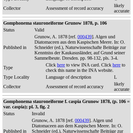
likely
Collector
Assessment of record accuracy
accurate
Gomphonema stauroneiforme Grunow 1878, p. 106
Status
Valid
Grunow, A. 1878 [ref.
000439
]. Algen und
Diatomaceen aus dem Kaspischen Meere. In: O.
Published in
Schneider (ed.), Naturwissenschafte Beiträge zur
Kenntniss der Kaukasusländer, auf Grund seiner
Sammelbeute. Dresden. pp. 98-132, pls. 3-4.
Click
here
to view INA card. Click
here
to
Type
check this name in the INA website.
Type Locality
Language of description
L
likely
Collector
Assessment of record accuracy
accurate
Gomphonema stauroneiforme f. caspia Grunow 1878, (p. 106 =
var. caspia); pl. 3, fig. 2
Status
Invalid
Grunow, A. 1878 [ref.
000439
]. Algen und
Diatomaceen aus dem Kaspischen Meere. In: O.
Published in
Schneider (ed.), Naturwissenschafte Beiträge zur