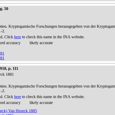
g. 50
otien. Kryptogamische Forschungen herausgegeben von der Kryptogam
1-2.
nd. Click
here
to check this name in the INA website.
ord accuracy
likely accurate
881
881
918, p. 111
urck 1881
otien. Kryptogamische Forschungen herausgegeben von der Kryptogam
1-2.
nd. Click
here
to check this name in the INA website.
ord accuracy
likely accurate
eurck) Van Heurck 1885