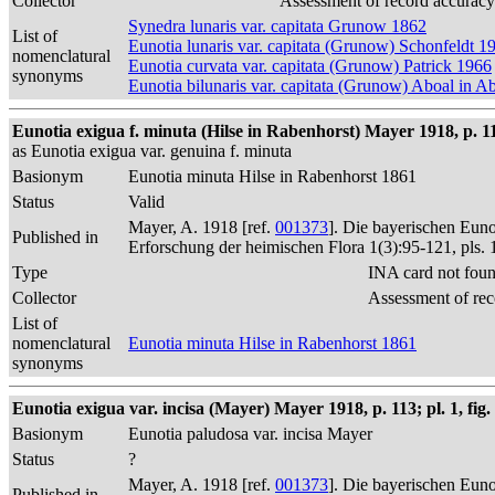
Collector
Assessment of record accuracy
Synedra lunaris var. capitata Grunow 1862
List of
Eunotia lunaris var. capitata (Grunow) Schonfeldt 1
nomenclatural
Eunotia curvata var. capitata (Grunow) Patrick 1966
synonyms
Eunotia bilunaris var. capitata (Grunow) Aboal in 
Eunotia exigua f. minuta (Hilse in Rabenhorst) Mayer 1918, p. 1
as Eunotia exigua var. genuina f. minuta
Basionym
Eunotia minuta Hilse in Rabenhorst 1861
Status
Valid
Mayer, A. 1918 [ref.
001373
]. Die bayerischen Eun
Published in
Erforschung der heimischen Flora 1(3):95-121, pls. 
Type
INA card not fou
Collector
Assessment of rec
List of
nomenclatural
Eunotia minuta Hilse in Rabenhorst 1861
synonyms
Eunotia exigua var. incisa (Mayer) Mayer 1918, p. 113; pl. 1, fig.
Basionym
Eunotia paludosa var. incisa Mayer
Status
?
Mayer, A. 1918 [ref.
001373
]. Die bayerischen Eun
Published in