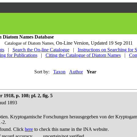
h Diatom Names Database
On-Line Version,
Updated 19 Sep 2011
Catalogue of Diatom Names,
ts
|
Search the On-line Catalogue
|
Instructions on Searching for 
ing for Publications
|
Citing the Catalogue of Diatom Names
|
Con
Sort by:
Taxon
Author
Year
918, p. 108; pl. 2, fig. 5
baud 1893
otien. Kryptogamische Forschungen herausgegeben von der Kryptogam
1-2.
found. Click
here
to check this name in the INA website.
 record accuracy
uncertain/not verified