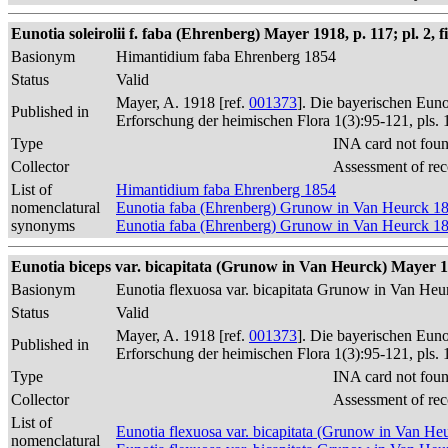
Eunotia soleirolii f. faba (Ehrenberg) Mayer 1918, p. 117; pl. 2, fi
Basionym
Himantidium faba Ehrenberg 1854
Status
Valid
Mayer, A. 1918 [ref.
001373
]. Die bayerischen Eun
Published in
Erforschung der heimischen Flora 1(3):95-121, pls. 
Type
INA card not fou
Collector
Assessment of rec
List of
Himantidium faba Ehrenberg 1854
nomenclatural
Eunotia faba (Ehrenberg) Grunow in Van Heurck 1
synonyms
Eunotia faba (Ehrenberg) Grunow in Van Heurck 1
Eunotia biceps var. bicapitata (Grunow in Van Heurck) Mayer 1
Basionym
Eunotia flexuosa var. bicapitata Grunow in Van He
Status
Valid
Mayer, A. 1918 [ref.
001373
]. Die bayerischen Eun
Published in
Erforschung der heimischen Flora 1(3):95-121, pls. 
Type
INA card not fou
Collector
Assessment of rec
List of
Eunotia flexuosa var. bicapitata (Grunow in Van H
nomenclatural