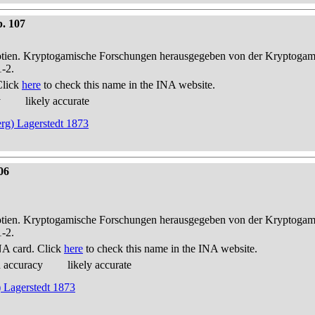
p. 107
otien. Kryptogamische Forschungen herausgegeben von der Kryptogam
1-2.
Click
here
to check this name in the INA website.
y
likely accurate
rg) Lagerstedt 1873
06
otien. Kryptogamische Forschungen herausgegeben von der Kryptogam
1-2.
NA card. Click
here
to check this name in the INA website.
d accuracy
likely accurate
) Lagerstedt 1873