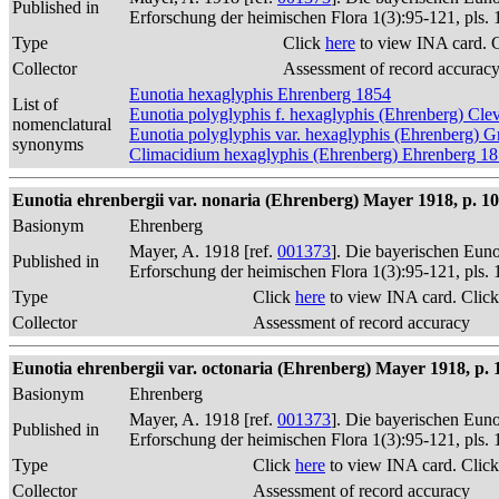
Published in
Erforschung der heimischen Flora 1(3):95-121, pls. 
Type
Click
here
to view INA card. 
Collector
Assessment of record accurac
Eunotia hexaglyphis Ehrenberg 1854
List of
Eunotia polyglyphis f. hexaglyphis (Ehrenberg) Cle
nomenclatural
Eunotia polyglyphis var. hexaglyphis (Ehrenberg)
synonyms
Climacidium hexaglyphis (Ehrenberg) Ehrenberg 1
Eunotia ehrenbergii var. nonaria (Ehrenberg) Mayer 1918, p. 1
Basionym
Ehrenberg
Mayer, A. 1918 [ref.
001373
]. Die bayerischen Eun
Published in
Erforschung der heimischen Flora 1(3):95-121, pls. 
Type
Click
here
to view INA card. Clic
Collector
Assessment of record accuracy
Eunotia ehrenbergii var. octonaria (Ehrenberg) Mayer 1918, p. 
Basionym
Ehrenberg
Mayer, A. 1918 [ref.
001373
]. Die bayerischen Eun
Published in
Erforschung der heimischen Flora 1(3):95-121, pls. 
Type
Click
here
to view INA card. Clic
Collector
Assessment of record accuracy