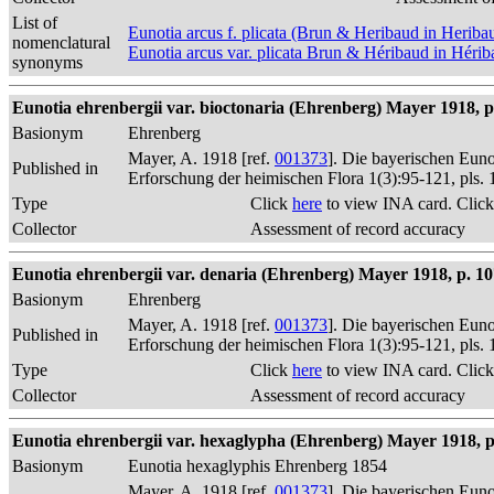
List of
Eunotia arcus f. plicata (Brun & Heribaud in Herib
nomenclatural
Eunotia arcus var. plicata Brun & Héribaud in Héri
synonyms
Eunotia ehrenbergii var. bioctonaria (Ehrenberg) Mayer 1918, p
Basionym
Ehrenberg
Mayer, A. 1918 [ref.
001373
]. Die bayerischen Eun
Published in
Erforschung der heimischen Flora 1(3):95-121, pls. 
Type
Click
here
to view INA card. Clic
Collector
Assessment of record accuracy
Eunotia ehrenbergii var. denaria (Ehrenberg) Mayer 1918, p. 10
Basionym
Ehrenberg
Mayer, A. 1918 [ref.
001373
]. Die bayerischen Eun
Published in
Erforschung der heimischen Flora 1(3):95-121, pls. 
Type
Click
here
to view INA card. Clic
Collector
Assessment of record accuracy
Eunotia ehrenbergii var. hexaglypha (Ehrenberg) Mayer 1918, p
Basionym
Eunotia hexaglyphis Ehrenberg 1854
Mayer, A. 1918 [ref.
001373
]. Die bayerischen Eun