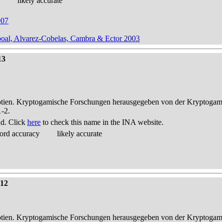
likely accurate
907
Aboal, Alvarez-Cobelas, Cambra & Ector 2003
13
otien. Kryptogamische Forschungen herausgegeben von der Kryptogam
1-2.
nd. Click
here
to check this name in the INA website.
ord accuracy
likely accurate
 12
otien. Kryptogamische Forschungen herausgegeben von der Kryptogam