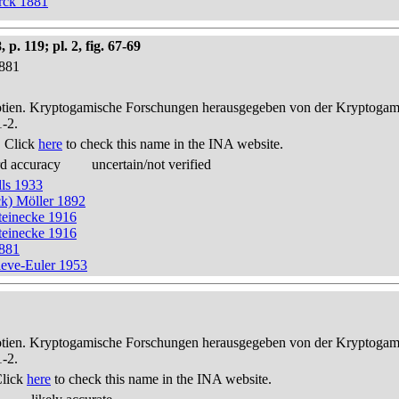
urck 1881
. 119; pl. 2, fig. 67-69
1881
otien. Kryptogamische Forschungen herausgegeben von der Kryptogam
1-2.
. Click
here
to check this name in the INA website.
rd accuracy
uncertain/not verified
lls 1933
ck) Möller 1892
teinecke 1916
teinecke 1916
1881
leve-Euler 1953
otien. Kryptogamische Forschungen herausgegeben von der Kryptogam
1-2.
Click
here
to check this name in the INA website.