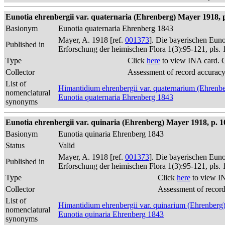
Eunotia ehrenbergii var. quaternaria (Ehrenberg) Mayer 1918, 
Basionym
Eunotia quaternaria Ehrenberg 1843
Mayer, A. 1918 [ref.
001373
]. Die bayerischen Eun
Published in
Erforschung der heimischen Flora 1(3):95-121, pls. 
Type
Click
here
to view INA card. 
Collector
Assessment of record accurac
List of
Himantidium ehrenbergii var. quaternarium (Ehrenbe
nomenclatural
Eunotia quaternaria Ehrenberg 1843
synonyms
Eunotia ehrenbergii var. quinaria (Ehrenberg) Mayer 1918, p. 1
Basionym
Eunotia quinaria Ehrenberg 1843
Status
Valid
Mayer, A. 1918 [ref.
001373
]. Die bayerischen Eun
Published in
Erforschung der heimischen Flora 1(3):95-121, pls. 
Type
Click
here
to view I
Collector
Assessment of recor
List of
Himantidium ehrenbergii var. quinarium (Ehrenberg
nomenclatural
Eunotia quinaria Ehrenberg 1843
synonyms