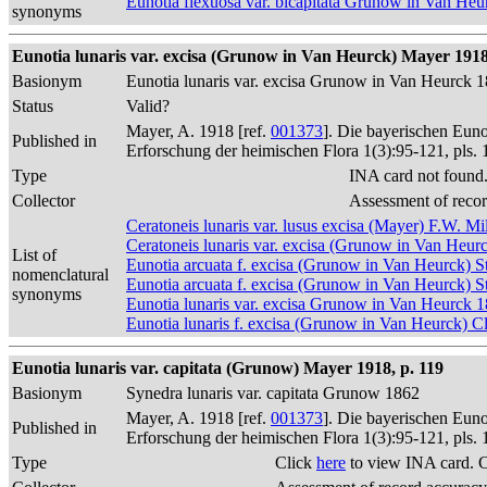
Eunotia flexuosa var. bicapitata Grunow in Van He
synonyms
Eunotia lunaris var. excisa (Grunow in Van Heurck) Mayer 1918, p
Basionym
Eunotia lunaris var. excisa Grunow in Van Heurck 
Status
Valid?
Mayer, A. 1918 [ref.
001373
]. Die bayerischen Eun
Published in
Erforschung der heimischen Flora 1(3):95-121, pls. 
Type
INA card not found
Collector
Assessment of reco
Ceratoneis lunaris var. lusus excisa (Mayer) F.W. Mi
Ceratoneis lunaris var. excisa (Grunow in Van Heur
List of
Eunotia arcuata f. excisa (Grunow in Van Heurck) S
nomenclatural
Eunotia arcuata f. excisa (Grunow in Van Heurck) S
synonyms
Eunotia lunaris var. excisa Grunow in Van Heurck 
Eunotia lunaris f. excisa (Grunow in Van Heurck) C
Eunotia lunaris var. capitata (Grunow) Mayer 1918, p. 119
Basionym
Synedra lunaris var. capitata Grunow 1862
Mayer, A. 1918 [ref.
001373
]. Die bayerischen Eun
Published in
Erforschung der heimischen Flora 1(3):95-121, pls. 
Type
Click
here
to view INA card. 