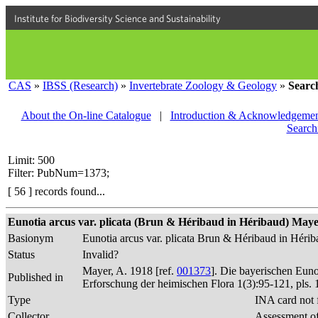
Institute for Biodiversity Science and Sustainability
CAS
»
IBSS (Research)
»
Invertebrate Zoology & Geology
»
Searc
About the On-line Catalogue
|
Introduction & Acknowledgemen
Search
Limit: 500
Filter: PubNum=1373;
[ 56 ] records found...
Eunotia arcus var. plicata (Brun & Héribaud in Héribaud) Mayer 1
Basionym
Eunotia arcus var. plicata Brun & Héribaud in Héri
Status
Invalid?
Mayer, A. 1918 [ref.
001373
]. Die bayerischen Eun
Published in
Erforschung der heimischen Flora 1(3):95-121, pls. 
Type
INA card not 
Collector
Assessment of