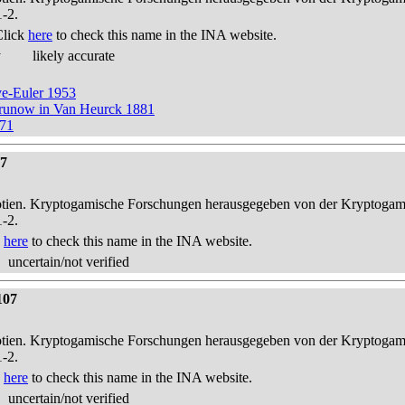
1-2.
Click
here
to check this name in the INA website.
y
likely accurate
ve-Euler 1953
 Grunow in Van Heurck 1881
871
07
otien. Kryptogamische Forschungen herausgegeben von der Kryptogam
1-2.
k
here
to check this name in the INA website.
uncertain/not verified
107
otien. Kryptogamische Forschungen herausgegeben von der Kryptogam
1-2.
k
here
to check this name in the INA website.
uncertain/not verified