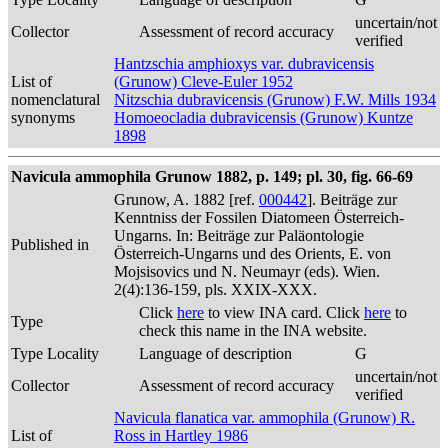
uncertain/not
Collector
Assessment of record accuracy
verified
Hantzschia amphioxys var. dubravicensis
List of
(Grunow) Cleve-Euler 1952
nomenclatural
Nitzschia dubravicensis (Grunow) F.W. Mills 1934
synonyms
Homoeocladia dubravicensis (Grunow) Kuntze
1898
Navicula ammophila Grunow 1882, p. 149; pl. 30, fig. 66-69
Grunow, A. 1882 [ref.
000442
]. Beiträge zur
Kenntniss der Fossilen Diatomeen Österreich-
Ungarns. In: Beiträge zur Paläontologie
Published in
Österreich-Ungarns und des Orients, E. von
Mojsisovics und N. Neumayr (eds). Wien.
2(4):136-159, pls. XXIX-XXX.
Click
here
to view INA card. Click
here
to
Type
check this name in the INA website.
Type Locality
Language of description
G
uncertain/not
Collector
Assessment of record accuracy
verified
Navicula flanatica var. ammophila (Grunow) R.
List of
Ross in Hartley 1986