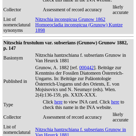
likely
Collector
Assessment of record accuracy
accurate
List of
Nitzschia inconspicua Grunow 1862
nomenclatural
Homoeocladia inconspicua (Grunow) Kuntze
synonyms
1898
Nitzschia frustulum var. subserians (Grunow) Grunow 1882,
p. 147
Nitzschia hantzschiana f. subserians Grunow in
Basionym
Van Heurck 1881
Grunow, A. 1882 [ref.
000442
]. Beiträge zur
Kenntniss der Fossilen Diatomeen Österreich-
Ungarns. In: Beiträge zur Paläontologie
Published in
Österreich-Ungarns und des Orients, E. von
Mojsisovics und N. Neumayr (eds). Wien.
2(4):136-159, pls. XXIX-XXX.
Click
here
to view INA card. Click
here
to
Type
check this name in the INA website.
likely
Collector
Assessment of record accuracy
accurate
List of
Nitzschia hantzschiana f. subserians Grunow in
nomenclatural
Van Heurck 1881