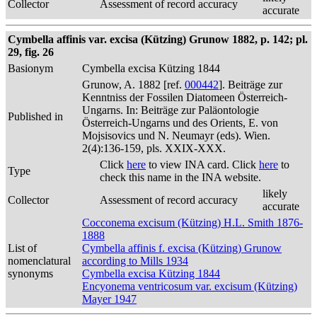
Collector
Assessment of record accuracy
accurate
Cymbella affinis var. excisa (Kützing) Grunow 1882, p. 142; pl.
29, fig. 26
Basionym
Cymbella excisa Kützing 1844
Grunow, A. 1882 [ref.
000442
]. Beiträge zur
Kenntniss der Fossilen Diatomeen Österreich-
Ungarns. In: Beiträge zur Paläontologie
Published in
Österreich-Ungarns und des Orients, E. von
Mojsisovics und N. Neumayr (eds). Wien.
2(4):136-159, pls. XXIX-XXX.
Click
here
to view INA card. Click
here
to
Type
check this name in the INA website.
likely
Collector
Assessment of record accuracy
accurate
Cocconema excisum (Kützing) H.L. Smith 1876-
1888
List of
Cymbella affinis f. excisa (Kützing) Grunow
nomenclatural
according to Mills 1934
synonyms
Cymbella excisa Kützing 1844
Encyonema ventricosum var. excisum (Kützing)
Mayer 1947