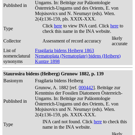
Ungarns. In: Beiträge zur Paläontologie
Published in
Österreich-Ungarns und des Orients, E. von
Mojsisovics und N. Neumayr (eds). Wien.
2(4):136-159, pls. XXIX-XXX.
Click
here
to view INA card. Click
here
to
Type
check this name in the INA website.
likely
Collector
Assessment of record accuracy
accurate
List of
Fragilaria bidens Heiberg 1863
nomenclatural
Nematoplata (Nematoplate) bidens (Heiberg)
synonyms
Kuntze 1898
Staurosira bidens (Heiberg) Grunow 1882, p. 139
Basionym
Fragilaria bidens Heiberg
Grunow, A. 1882 [ref.
000442
]. Beiträge zur
Kenntniss der Fossilen Diatomeen Österreich-
Ungarns. In: Beiträge zur Paläontologie
Published in
Österreich-Ungarns und des Orients, E. von
Mojsisovics und N. Neumayr (eds). Wien.
2(4):136-159, pls. XXIX-XXX.
INA card not found. Click
here
to check this
Type
name in the INA website.
likely