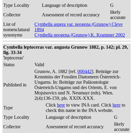
Type Locality
Language of description
G
likely
Collector
Assessment of record accuracy
accurate
List of
Cymbella aspera var. neogena (Grunow) Cleve
nomenclatural
1894
synonyms
Cymbella neogena (Grunow) K. Krammer 2002
Cymbella leptoceras var. angusta Grunow 1882, p. 142; pl. 29,
fig. 33-34
'leptoceras'
Status
Valid
Grunow, A. 1882 [ref.
000442
]. Beiträge zur
Kenntniss der Fossilen Diatomeen Österreich-
Ungarns. In: Beiträge zur Paläontologie
Published in
Österreich-Ungarns und des Orients, E. von
Mojsisovics und N. Neumayr (eds). Wien.
2(4):136-159, pls. XXIX-XXX.
Click
here
to view INA card. Click
here
to
Type
check this name in the INA website.
Type Locality
Language of description
G
likely
Collector
Assessment of record accuracy
accurate