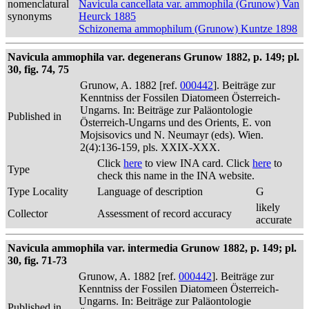
nomenclatural
Navicula cancellata var. ammophila (Grunow) Van
synonyms
Heurck 1885
Schizonema ammophilum (Grunow) Kuntze 1898
Navicula ammophila var. degenerans Grunow 1882, p. 149; pl.
30, fig. 74, 75
Grunow, A. 1882 [ref.
000442
]. Beiträge zur
Kenntniss der Fossilen Diatomeen Österreich-
Ungarns. In: Beiträge zur Paläontologie
Published in
Österreich-Ungarns und des Orients, E. von
Mojsisovics und N. Neumayr (eds). Wien.
2(4):136-159, pls. XXIX-XXX.
Click
here
to view INA card. Click
here
to
Type
check this name in the INA website.
Type Locality
Language of description
G
likely
Collector
Assessment of record accuracy
accurate
Navicula ammophila var. intermedia Grunow 1882, p. 149; pl.
30, fig. 71-73
Grunow, A. 1882 [ref.
000442
]. Beiträge zur
Kenntniss der Fossilen Diatomeen Österreich-
Ungarns. In: Beiträge zur Paläontologie
Published in