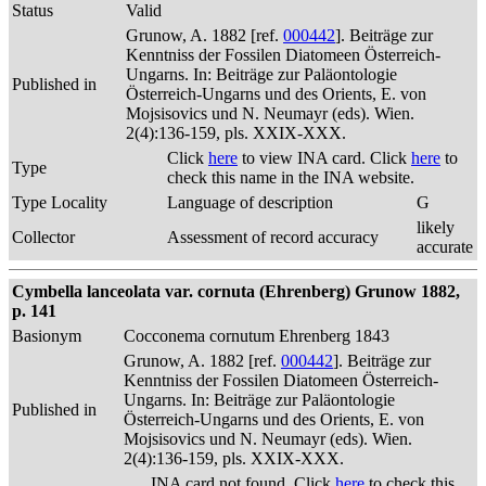
Status
Valid
Grunow, A. 1882 [ref.
000442
]. Beiträge zur
Kenntniss der Fossilen Diatomeen Österreich-
Ungarns. In: Beiträge zur Paläontologie
Published in
Österreich-Ungarns und des Orients, E. von
Mojsisovics und N. Neumayr (eds). Wien.
2(4):136-159, pls. XXIX-XXX.
Click
here
to view INA card. Click
here
to
Type
check this name in the INA website.
Type Locality
Language of description
G
likely
Collector
Assessment of record accuracy
accurate
Cymbella lanceolata var. cornuta (Ehrenberg) Grunow 1882,
p. 141
Basionym
Cocconema cornutum Ehrenberg 1843
Grunow, A. 1882 [ref.
000442
]. Beiträge zur
Kenntniss der Fossilen Diatomeen Österreich-
Ungarns. In: Beiträge zur Paläontologie
Published in
Österreich-Ungarns und des Orients, E. von
Mojsisovics und N. Neumayr (eds). Wien.
2(4):136-159, pls. XXIX-XXX.
INA card not found. Click
here
to check this