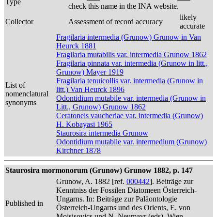
Type
check this name in the INA website.
likely
Collector
Assessment of record accuracy
accurate
Fragilaria intermedia (Grunow) Grunow in Van
Heurck 1881
Fragilaria mutabilis var. intermedia Grunow 1862
Fragilaria pinnata var. intermedia (Grunow in litt.,
Grunow) Mayer 1919
Fragilaria tenuicollis var. intermedia (Grunow in
List of
litt.) Van Heurck 1896
nomenclatural
Odontidium mutabile var. intermedia (Grunow in
synonyms
Litt., Grunow) Grunow 1862
Ceratoneis vaucheriae var. intermedia (Grunow)
H. Kobayasi 1965
Staurosira intermedia Grunow
Odontidium mutabile var. intermedium (Grunow)
Kirchner 1878
Staurosira mormonorum (Grunow) Grunow 1882, p. 147
Grunow, A. 1882 [ref.
000442
]. Beiträge zur
Kenntniss der Fossilen Diatomeen Österreich-
Ungarns. In: Beiträge zur Paläontologie
Published in
Österreich-Ungarns und des Orients, E. von
Mojsisovics und N. Neumayr (eds). Wien.