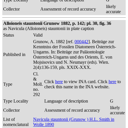
likely
Collector
Assessment of record accuracy
accurate
Alloioneis stauntonii Grunow 1882, p. 142; pl. 30, fig. 36
as Navicula (Alloioneis) stauntonii in plate caption
Status
Valid
Grunow, A. 1882 [ref.
000442
]. Beiträge zur
Kenntniss der Fossilen Diatomeen Österreich-
Ungarns. In: Beiträge zur Paläontologie
Published in
Österreich-Ungarns und des Orients, E. von
Mojsisovics und N. Neumayr (eds). Wien.
2(4):136-159, pls. XXIX-XXX.
Cl.
&
Click
here
to view INA card. Click
here
to
Type
Moll.
check this name in the INA website.
no.
292
Type Locality
Language of description
G
likely
Collector
Assessment of record accuracy
accurate
List of
Navicula stauntonii (Grunow ) H.L. Smith in
nomenclatural
Wolle 1890