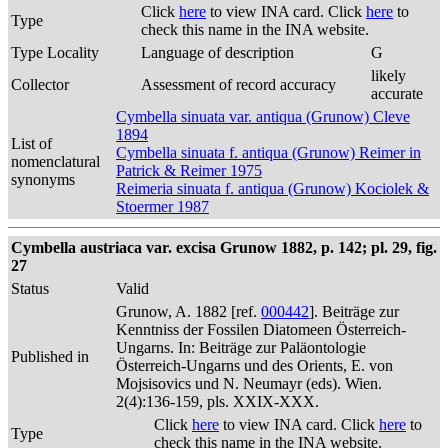
Click
here
to view INA card. Click
here
to
Type
check this name in the INA website.
Type Locality
Language of description
G
likely
Collector
Assessment of record accuracy
accurate
Cymbella sinuata var. antiqua (Grunow) Cleve
1894
List of
Cymbella sinuata f. antiqua (Grunow) Reimer in
nomenclatural
Patrick & Reimer 1975
synonyms
Reimeria sinuata f. antiqua (Grunow) Kociolek &
Stoermer 1987
Cymbella austriaca var. excisa Grunow 1882, p. 142; pl. 29, fig.
27
Status
Valid
Grunow, A. 1882 [ref.
000442
]. Beiträge zur
Kenntniss der Fossilen Diatomeen Österreich-
Ungarns. In: Beiträge zur Paläontologie
Published in
Österreich-Ungarns und des Orients, E. von
Mojsisovics und N. Neumayr (eds). Wien.
2(4):136-159, pls. XXIX-XXX.
Click
here
to view INA card. Click
here
to
Type
check this name in the INA website.