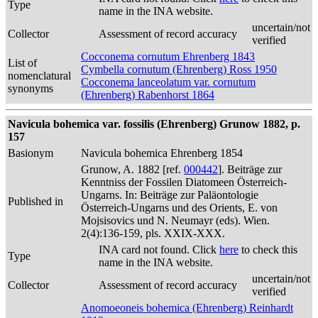
Type
name in the INA website.
uncertain/not
Collector
Assessment of record accuracy
verified
Cocconema cornutum Ehrenberg 1843
List of
Cymbella cornutum (Ehrenberg) Ross 1950
nomenclatural
Cocconema lanceolatum var. cornutum
synonyms
(Ehrenberg) Rabenhorst 1864
Navicula bohemica var. fossilis (Ehrenberg) Grunow 1882, p.
157
Basionym
Navicula bohemica Ehrenberg 1854
Grunow, A. 1882 [ref.
000442
]. Beiträge zur
Kenntniss der Fossilen Diatomeen Österreich-
Ungarns. In: Beiträge zur Paläontologie
Published in
Österreich-Ungarns und des Orients, E. von
Mojsisovics und N. Neumayr (eds). Wien.
2(4):136-159, pls. XXIX-XXX.
INA card not found. Click
here
to check this
Type
name in the INA website.
uncertain/not
Collector
Assessment of record accuracy
verified
Anomoeoneis bohemica (Ehrenberg) Reinhardt