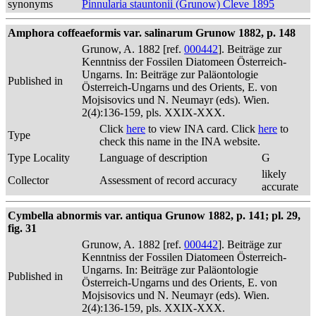
synonyms
Pinnularia stauntonii (Grunow) Cleve 1895
Amphora coffeaeformis var. salinarum Grunow 1882, p. 148
Grunow, A. 1882 [ref.
000442
]. Beiträge zur
Kenntniss der Fossilen Diatomeen Österreich-
Ungarns. In: Beiträge zur Paläontologie
Published in
Österreich-Ungarns und des Orients, E. von
Mojsisovics und N. Neumayr (eds). Wien.
2(4):136-159, pls. XXIX-XXX.
Click
here
to view INA card. Click
here
to
Type
check this name in the INA website.
Type Locality
Language of description
G
likely
Collector
Assessment of record accuracy
accurate
Cymbella abnormis var. antiqua Grunow 1882, p. 141; pl. 29,
fig. 31
Grunow, A. 1882 [ref.
000442
]. Beiträge zur
Kenntniss der Fossilen Diatomeen Österreich-
Ungarns. In: Beiträge zur Paläontologie
Published in
Österreich-Ungarns und des Orients, E. von
Mojsisovics und N. Neumayr (eds). Wien.
2(4):136-159, pls. XXIX-XXX.