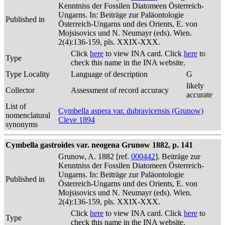
Kenntniss der Fossilen Diatomeen Österreich-
Ungarns. In: Beiträge zur Paläontologie
Published in
Österreich-Ungarns und des Orients, E. von
Mojsisovics und N. Neumayr (eds). Wien.
2(4):136-159, pls. XXIX-XXX.
Click
here
to view INA card. Click
here
to
Type
check this name in the INA website.
Type Locality
Language of description
G
likely
Collector
Assessment of record accuracy
accurate
List of
Cymbella aspera var. dubravicensis (Grunow)
nomenclatural
Cleve 1894
synonyms
Cymbella gastroides var. neogena Grunow 1882, p. 141
Grunow, A. 1882 [ref.
000442
]. Beiträge zur
Kenntniss der Fossilen Diatomeen Österreich-
Ungarns. In: Beiträge zur Paläontologie
Published in
Österreich-Ungarns und des Orients, E. von
Mojsisovics und N. Neumayr (eds). Wien.
2(4):136-159, pls. XXIX-XXX.
Click
here
to view INA card. Click
here
to
Type
check this name in the INA website.