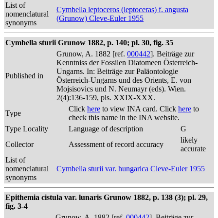
List of
Cymbella leptoceros (leptoceras) f. angusta
nomenclatural
(Grunow) Cleve-Euler 1955
synonyms
Cymbella sturii Grunow 1882, p. 140; pl. 30, fig. 35
Grunow, A. 1882 [ref.
000442
]. Beiträge zur
Kenntniss der Fossilen Diatomeen Österreich-
Ungarns. In: Beiträge zur Paläontologie
Published in
Österreich-Ungarns und des Orients, E. von
Mojsisovics und N. Neumayr (eds). Wien.
2(4):136-159, pls. XXIX-XXX.
Click
here
to view INA card. Click
here
to
Type
check this name in the INA website.
Type Locality
Language of description
G
likely
Collector
Assessment of record accuracy
accurate
List of
nomenclatural
Cymbella sturii var. hungarica Cleve-Euler 1955
synonyms
Epithemia cistula var. lunaris Grunow 1882, p. 138 (3); pl. 29,
fig. 3-4
Grunow, A. 1882 [ref.
000442
]. Beiträge zur