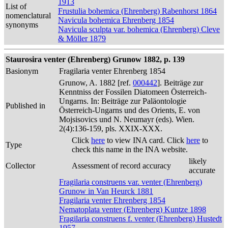
1913
List of
Frustulia bohemica (Ehrenberg) Rabenhorst 1864
nomenclatural
Navicula bohemica Ehrenberg 1854
synonyms
Navicula sculpta var. bohemica (Ehrenberg) Cleve
& Möller 1879
Staurosira venter (Ehrenberg) Grunow 1882, p. 139
Basionym
Fragilaria venter Ehrenberg 1854
Grunow, A. 1882 [ref.
000442
]. Beiträge zur
Kenntniss der Fossilen Diatomeen Österreich-
Ungarns. In: Beiträge zur Paläontologie
Published in
Österreich-Ungarns und des Orients, E. von
Mojsisovics und N. Neumayr (eds). Wien.
2(4):136-159, pls. XXIX-XXX.
Click
here
to view INA card. Click
here
to
Type
check this name in the INA website.
likely
Collector
Assessment of record accuracy
accurate
Fragilaria construens var. venter (Ehrenberg)
Grunow in Van Heurck 1881
Fragilaria venter Ehrenberg 1854
Nematoplata venter (Ehrenberg) Kuntze 1898
Fragilaria construens f. venter (Ehrenberg) Hustedt
1957