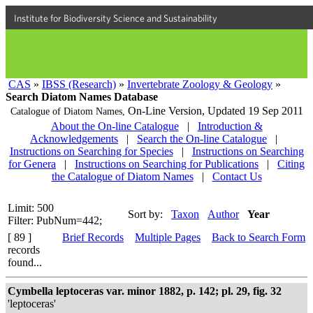
Institute for Biodiversity Science and Sustainability
CAS
»
IBSS (Research)
»
Invertebrate Zoology & Geology
»
Search Diatom Names Database
On-Line Version,
Updated 19 Sep 2011
Catalogue of Diatom Names,
About the On-line Catalogue
|
Introduction &
Acknowledgements
|
Search the On-line Catalogue
|
Instructions on Searching for Species
|
Instructions on Searching
for Genera
|
Instructions on Searching for Publications
|
Citing
the Catalogue of Diatom Names
|
Contact Us
Limit: 500
Sort by:
Taxon
Author
Year
Filter: PubNum=442;
[ 89 ]
Brief Records
Multiple Pages
Back to Search Form
records
found...
Cymbella leptoceras var. minor 1882, p. 142; pl. 29, fig. 32
'leptoceras'