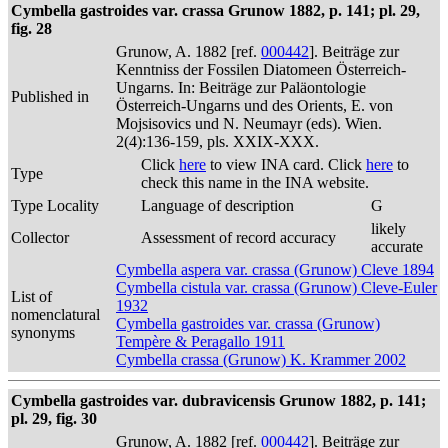
Cymbella gastroides var. crassa Grunow 1882, p. 141; pl. 29,
fig. 28
Grunow, A. 1882 [ref.
000442
]. Beiträge zur
Kenntniss der Fossilen Diatomeen Österreich-
Ungarns. In: Beiträge zur Paläontologie
Published in
Österreich-Ungarns und des Orients, E. von
Mojsisovics und N. Neumayr (eds). Wien.
2(4):136-159, pls. XXIX-XXX.
Click
here
to view INA card. Click
here
to
Type
check this name in the INA website.
Type Locality
Language of description
G
likely
Collector
Assessment of record accuracy
accurate
Cymbella aspera var. crassa (Grunow) Cleve 1894
Cymbella cistula var. crassa (Grunow) Cleve-Euler
List of
1932
nomenclatural
Cymbella gastroides var. crassa (Grunow)
synonyms
Tempère & Peragallo 1911
Cymbella crassa (Grunow) K. Krammer 2002
Cymbella gastroides var. dubravicensis Grunow 1882, p. 141;
pl. 29, fig. 30
Grunow, A. 1882 [ref.
000442
]. Beiträge zur