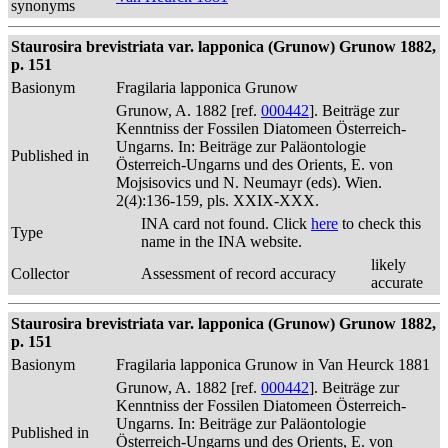
synonyms
Staurosira brevistriata var. lapponica (Grunow) Grunow 1882,
p. 151
Basionym
Fragilaria lapponica Grunow
Grunow, A. 1882 [ref.
000442
]. Beiträge zur
Kenntniss der Fossilen Diatomeen Österreich-
Ungarns. In: Beiträge zur Paläontologie
Published in
Österreich-Ungarns und des Orients, E. von
Mojsisovics und N. Neumayr (eds). Wien.
2(4):136-159, pls. XXIX-XXX.
INA card not found. Click
here
to check this
Type
name in the INA website.
likely
Collector
Assessment of record accuracy
accurate
Staurosira brevistriata var. lapponica (Grunow) Grunow 1882,
p. 151
Basionym
Fragilaria lapponica Grunow in Van Heurck 1881
Grunow, A. 1882 [ref.
000442
]. Beiträge zur
Kenntniss der Fossilen Diatomeen Österreich-
Ungarns. In: Beiträge zur Paläontologie
Published in
Österreich-Ungarns und des Orients, E. von