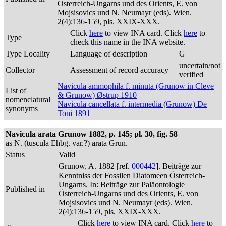
Österreich-Ungarns und des Orients, E. von
Mojsisovics und N. Neumayr (eds). Wien.
2(4):136-159, pls. XXIX-XXX.
Click
here
to view INA card. Click
here
to
Type
check this name in the INA website.
Type Locality
Language of description
G
uncertain/not
Collector
Assessment of record accuracy
verified
Navicula ammophila f. minuta (Grunow in Cleve
List of
& Grunow) Østrup 1910
nomenclatural
Navicula cancellata f. intermedia (Grunow) De
synonyms
Toni 1891
Navicula arata Grunow 1882, p. 145; pl. 30, fig. 58
as N. (tuscula Ehbg. var.?) arata Grun.
Status
Valid
Grunow, A. 1882 [ref.
000442
]. Beiträge zur
Kenntniss der Fossilen Diatomeen Österreich-
Ungarns. In: Beiträge zur Paläontologie
Published in
Österreich-Ungarns und des Orients, E. von
Mojsisovics und N. Neumayr (eds). Wien.
2(4):136-159, pls. XXIX-XXX.
Click
here
to view INA card. Click
here
to