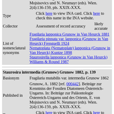
Mojsisovics und N. Neumayr (eds). Wien.
2(4):136-159, pls. XXIX-XXX.
Click
here
to view INA card. Click
here
to
Type
check this name in the INA website.
likely
Collector
Assessment of record accuracy
accurate
Fragilaria lapponica Grunow in Van Heurck 1881
Fragilaria pinnata var. lapponica (Grunow in Van
List of
Heurck) Frenguelli 1924
nomenclatural
Nematoplata (Nematoplate) lapponica (Grunow in
synonyms
Van Heurck) Kuntze 1898
Staurosirella lapponica (Grunow in Van Heurck)
Williams & Round 1987
Staurosira intermedia (Grunow) Grunow 1882, p. 139
Basionym
Fragilaria mutabilis var. intermedia Grunow 1862
Grunow, A. 1882 [ref.
000442
]. Beiträge zur
Kenntniss der Fossilen Diatomeen Österreich-
Ungarns. In: Beiträge zur Paläontologie
Published in
Österreich-Ungarns und des Orients, E. von
Mojsisovics und N. Neumayr (eds). Wien.
2(4):136-159, pls. XXIX-XXX.
Click
here
to view INA card. Click
here
to