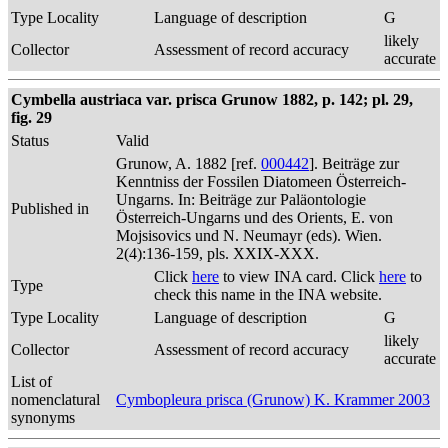
Type Locality
Language of description
G
likely
Collector
Assessment of record accuracy
accurate
Cymbella austriaca var. prisca Grunow 1882, p. 142; pl. 29,
fig. 29
Status
Valid
Grunow, A. 1882 [ref.
000442
]. Beiträge zur
Kenntniss der Fossilen Diatomeen Österreich-
Ungarns. In: Beiträge zur Paläontologie
Published in
Österreich-Ungarns und des Orients, E. von
Mojsisovics und N. Neumayr (eds). Wien.
2(4):136-159, pls. XXIX-XXX.
Click
here
to view INA card. Click
here
to
Type
check this name in the INA website.
Type Locality
Language of description
G
likely
Collector
Assessment of record accuracy
accurate
List of
nomenclatural
Cymbopleura prisca (Grunow) K. Krammer 2003
synonyms