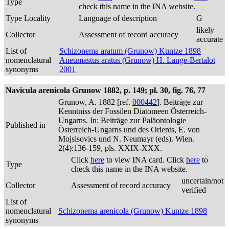
Type
check this name in the INA website.
Type Locality
Language of description
G
likely
Collector
Assessment of record accuracy
accurate
List of
Schizonema aratum (Grunow) Kuntze 1898
nomenclatural
Aneumastus aratus (Grunow) H. Lange-Bertalot
synonyms
2001
Navicula arenicola Grunow 1882, p. 149; pl. 30, fig. 76, 77
Grunow, A. 1882 [ref.
000442
]. Beiträge zur
Kenntniss der Fossilen Diatomeen Österreich-
Ungarns. In: Beiträge zur Paläontologie
Published in
Österreich-Ungarns und des Orients, E. von
Mojsisovics und N. Neumayr (eds). Wien.
2(4):136-159, pls. XXIX-XXX.
Click
here
to view INA card. Click
here
to
Type
check this name in the INA website.
uncertain/not
Collector
Assessment of record accuracy
verified
List of
nomenclatural
Schizonema arenicola (Grunow) Kuntze 1898
synonyms