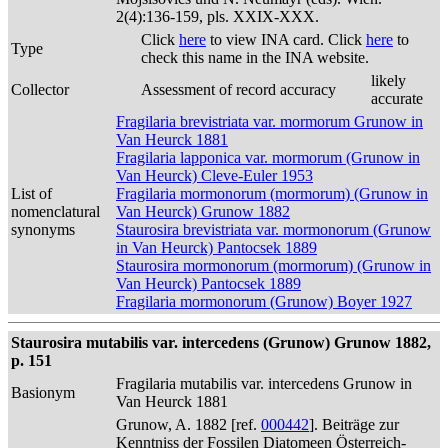
2(4):136-159, pls. XXIX-XXX.
Click
here
to view INA card. Click
here
to
Type
check this name in the INA website.
likely
Collector
Assessment of record accuracy
accurate
Fragilaria brevistriata var. mormorum Grunow in
Van Heurck 1881
Fragilaria lapponica var. mormorum (Grunow in
Van Heurck) Cleve-Euler 1953
List of
Fragilaria mormonorum (mormorum) (Grunow in
nomenclatural
Van Heurck) Grunow 1882
synonyms
Staurosira brevistriata var. mormonorum (Grunow
in Van Heurck) Pantocsek 1889
Staurosira mormonorum (mormorum) (Grunow in
Van Heurck) Pantocsek 1889
Fragilaria mormonorum (Grunow) Boyer 1927
Staurosira mutabilis var. intercedens (Grunow) Grunow 1882,
p. 151
Fragilaria mutabilis var. intercedens Grunow in
Basionym
Van Heurck 1881
Grunow, A. 1882 [ref.
000442
]. Beiträge zur
Kenntniss der Fossilen Diatomeen Österreich-