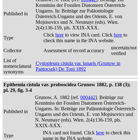
Kenntniss der Fossilen Diatomeen Österreich-
Ungarns. In: Beiträge zur Paläontologie
Published in
Österreich-Ungarns und des Orients, E. von
Mojsisovics und N. Neumayr (eds). Wien.
2(4):136-159, pls. XXIX-XXX.
Click
here
to view INA card. Click
here
to
Type
check this name in the INA website.
uncertain/not
Collector
Assessment of record accuracy
verified
List of
Cystopleura cistula var. lunaris (Grunow in
nomenclatural
Pantocsek) De Toni 1892
synonyms
Epithemia cistula var. proboscidea Grunow 1882, p. 138 (3);
pl. 29, fig. 3-4
Grunow, A. 1882 [ref.
000442
]. Beiträge zur
Kenntniss der Fossilen Diatomeen Österreich-
Ungarns. In: Beiträge zur Paläontologie Österreich-
Published in
Ungarns und des Orients, E. von Mojsisovics und
N. Neumayr (eds). Wien. 2(4):136-159, pls.
XXIX-XXX.
INA card not found. Click
here
to check this
Type
name in the INA website.