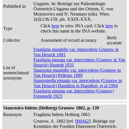
Ungarns. In: Beiträge zur Paläontologie
Published in
Österreich-Ungarns und des Orients, E. von
Mojsisovics und N. Neumayr (eds). Wien.
2(4):136-159, pls. XXIX-XXX.
Click
here
to view INA card. Click
here
to
Type
check this name in the INA website.
likely
Collector
Assessment of record accuracy
accurate
Fragilaria mutabilis var. intercedens Grunow in
Van Heurck 1881
Fragilaria pinnata var. intercedens (Grunow in Van
Heurck) Hustedt 1931
List of
Staurosira mutabilis var. intercedens (Grunow in
nomenclatural
Van Heurck) Pelletan 1889
synonyms
Staurosirella pinnata var. intercedens (Grunow in
Van Heurck) Hamilton in Hamilton, et al 1994
Fragilaria pinnata var. intercedens (Grunow)
Frenguelli 1923
Staurosira bidens (Heiberg) Grunow 1882, p. 139
Basionym
Fragilaria bidens Heiberg 1863
Grunow, A. 1882 [ref.
000442
]. Beiträge zur
Kenntniss der Fossilen Diatomeen Österreich-