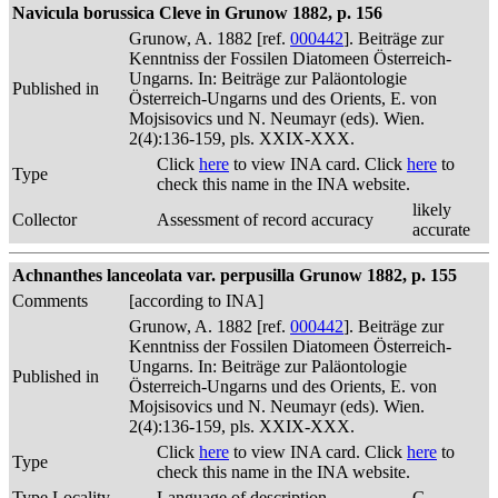
Navicula borussica Cleve in Grunow 1882, p. 156
Grunow, A. 1882 [ref.
000442
]. Beiträge zur
Kenntniss der Fossilen Diatomeen Österreich-
Ungarns. In: Beiträge zur Paläontologie
Published in
Österreich-Ungarns und des Orients, E. von
Mojsisovics und N. Neumayr (eds). Wien.
2(4):136-159, pls. XXIX-XXX.
Click
here
to view INA card. Click
here
to
Type
check this name in the INA website.
likely
Collector
Assessment of record accuracy
accurate
Achnanthes lanceolata var. perpusilla Grunow 1882, p. 155
Comments
[according to INA]
Grunow, A. 1882 [ref.
000442
]. Beiträge zur
Kenntniss der Fossilen Diatomeen Österreich-
Ungarns. In: Beiträge zur Paläontologie
Published in
Österreich-Ungarns und des Orients, E. von
Mojsisovics und N. Neumayr (eds). Wien.
2(4):136-159, pls. XXIX-XXX.
Click
here
to view INA card. Click
here
to
Type
check this name in the INA website.
Type Locality
Language of description
G