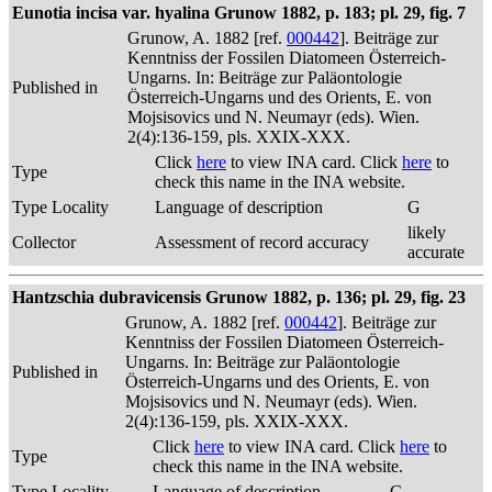
Eunotia incisa var. hyalina Grunow 1882, p. 183; pl. 29, fig. 7
Grunow, A. 1882 [ref.
000442
]. Beiträge zur
Kenntniss der Fossilen Diatomeen Österreich-
Ungarns. In: Beiträge zur Paläontologie
Published in
Österreich-Ungarns und des Orients, E. von
Mojsisovics und N. Neumayr (eds). Wien.
2(4):136-159, pls. XXIX-XXX.
Click
here
to view INA card. Click
here
to
Type
check this name in the INA website.
Type Locality
Language of description
G
likely
Collector
Assessment of record accuracy
accurate
Hantzschia dubravicensis Grunow 1882, p. 136; pl. 29, fig. 23
Grunow, A. 1882 [ref.
000442
]. Beiträge zur
Kenntniss der Fossilen Diatomeen Österreich-
Ungarns. In: Beiträge zur Paläontologie
Published in
Österreich-Ungarns und des Orients, E. von
Mojsisovics und N. Neumayr (eds). Wien.
2(4):136-159, pls. XXIX-XXX.
Click
here
to view INA card. Click
here
to
Type
check this name in the INA website.
Type Locality
Language of description
G