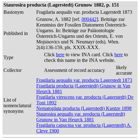
Staurosira producta (Lagerstedt) Grunow 1882, p. 151
Basionym
Fragilaria aequalis var. producta Lagerstedt 1873
Grunow, A. 1882 [ref.
000442
]. Beiträge zur
Kenntniss der Fossilen Diatomeen Österreich-
Ungarns. In: Beiträge zur Paläontologie
Published in
Österreich-Ungarns und des Orients, E. von
Mojsisovics und N. Neumayr (eds). Wien.
2(4):136-159, pls. XXIX-XXX.
Click
here
to view INA card. Click
here
to
Type
check this name in the INA website.
likely
Collector
Assessment of record accuracy
accurate
Fragilaria aequalis var. producta Lagerstedt 1873
Fragilaria producta (Lagerstedt) Grunow in Van
Heurck 1881
Fragilaria virescens var. producta (Lagerstedt) De
List of
Toni 1892
nomenclatural
Nematoplata producta (Lagerstedt) Kuntze 1898
synonyms
Staurosira aequalis var. producta (Lagerstedt)
Grunow in Van Heurck 1881
Fragilaria capucina var. producta (Lagerstedt) A.
Cleve 1900