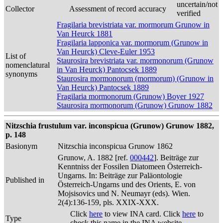
uncertain/not
Collector
Assessment of record accuracy
verified
Fragilaria brevistriata var. mormorum Grunow in
Van Heurck 1881
Fragilaria lapponica var. mormorum (Grunow in
Van Heurck) Cleve-Euler 1953
List of
Staurosira brevistriata var. mormonorum (Grunow
nomenclatural
in Van Heurck) Pantocsek 1889
synonyms
Staurosira mormonorum (mormorum) (Grunow in
Van Heurck) Pantocsek 1889
Fragilaria mormonorum (Grunow) Boyer 1927
Staurosira mormonorum (Grunow) Grunow 1882
Nitzschia frustulum var. inconspicua (Grunow) Grunow 1882,
p. 148
Basionym
Nitzschia inconspicua Grunow 1862
Grunow, A. 1882 [ref.
000442
]. Beiträge zur
Kenntniss der Fossilen Diatomeen Österreich-
Ungarns. In: Beiträge zur Paläontologie
Published in
Österreich-Ungarns und des Orients, E. von
Mojsisovics und N. Neumayr (eds). Wien.
2(4):136-159, pls. XXIX-XXX.
Click
here
to view INA card. Click
here
to
Type
check this name in the INA website.