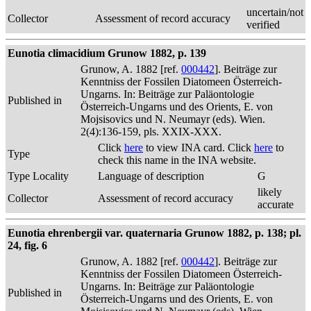
uncertain/not
Collector
Assessment of record accuracy
verified
Eunotia climacidium Grunow 1882, p. 139
Grunow, A. 1882 [ref.
000442
]. Beiträge zur
Kenntniss der Fossilen Diatomeen Österreich-
Ungarns. In: Beiträge zur Paläontologie
Published in
Österreich-Ungarns und des Orients, E. von
Mojsisovics und N. Neumayr (eds). Wien.
2(4):136-159, pls. XXIX-XXX.
Click
here
to view INA card. Click
here
to
Type
check this name in the INA website.
Type Locality
Language of description
G
likely
Collector
Assessment of record accuracy
accurate
Eunotia ehrenbergii var. quaternaria Grunow 1882, p. 138; pl.
24, fig. 6
Grunow, A. 1882 [ref.
000442
]. Beiträge zur
Kenntniss der Fossilen Diatomeen Österreich-
Ungarns. In: Beiträge zur Paläontologie
Published in
Österreich-Ungarns und des Orients, E. von