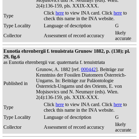
Mojsisovics und N. Neumayr (eds). Wien.
2(4):136-159, pls. XXIX-XXX.
Click
here
to view INA card. Click
here
to
Type
check this name in the INA website.
Type Locality
Language of description
G
likely
Collector
Assessment of record accuracy
accurate
Eunotia ehrenbergii f. tenuistrata Grunow 1882, p. (138); pl.
29, fig.6
as Eunotia ehrenbergii var. quaternaria f. tenuistriata
Grunow, A. 1882 [ref.
000442
]. Beiträge zur
Kenntniss der Fossilen Diatomeen Österreich-
Ungarns. In: Beiträge zur Paläontologie
Published in
Österreich-Ungarns und des Orients, E. von
Mojsisovics und N. Neumayr (eds). Wien.
2(4):136-159, pls. XXIX-XXX.
Click
here
to view INA card. Click
here
to
Type
check this name in the INA website.
Type Locality
Language of description
G
likely
Collector
Assessment of record accuracy
accurate