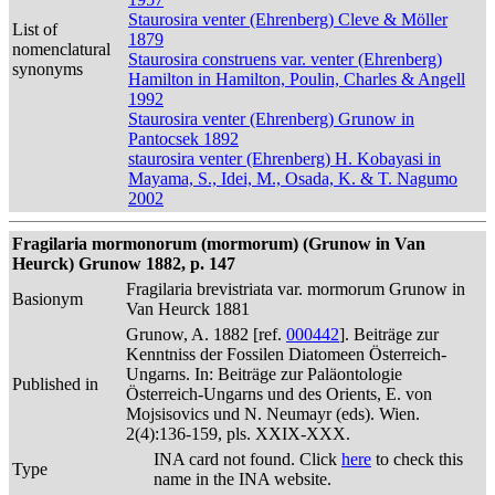
Staurosira venter (Ehrenberg) Cleve & Möller
List of
1879
nomenclatural
Staurosira construens var. venter (Ehrenberg)
synonyms
Hamilton in Hamilton, Poulin, Charles & Angell
1992
Staurosira venter (Ehrenberg) Grunow in
Pantocsek 1892
staurosira venter (Ehrenberg) H. Kobayasi in
Mayama, S., Idei, M., Osada, K. & T. Nagumo
2002
Fragilaria mormonorum (mormorum) (Grunow in Van
Heurck) Grunow 1882, p. 147
Fragilaria brevistriata var. mormorum Grunow in
Basionym
Van Heurck 1881
Grunow, A. 1882 [ref.
000442
]. Beiträge zur
Kenntniss der Fossilen Diatomeen Österreich-
Ungarns. In: Beiträge zur Paläontologie
Published in
Österreich-Ungarns und des Orients, E. von
Mojsisovics und N. Neumayr (eds). Wien.
2(4):136-159, pls. XXIX-XXX.
INA card not found. Click
here
to check this
Type
name in the INA website.