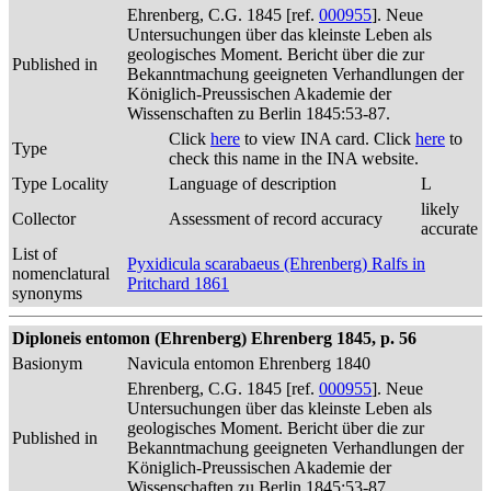
Ehrenberg, C.G. 1845 [ref.
000955
]. Neue
Untersuchungen über das kleinste Leben als
geologisches Moment. Bericht über die zur
Published in
Bekanntmachung geeigneten Verhandlungen der
Königlich-Preussischen Akademie der
Wissenschaften zu Berlin 1845:53-87.
Click
here
to view INA card. Click
here
to
Type
check this name in the INA website.
Type Locality
Language of description
L
likely
Collector
Assessment of record accuracy
accurate
List of
Pyxidicula scarabaeus (Ehrenberg) Ralfs in
nomenclatural
Pritchard 1861
synonyms
Diploneis entomon (Ehrenberg) Ehrenberg 1845, p. 56
Basionym
Navicula entomon Ehrenberg 1840
Ehrenberg, C.G. 1845 [ref.
000955
]. Neue
Untersuchungen über das kleinste Leben als
geologisches Moment. Bericht über die zur
Published in
Bekanntmachung geeigneten Verhandlungen der
Königlich-Preussischen Akademie der
Wissenschaften zu Berlin 1845:53-87.