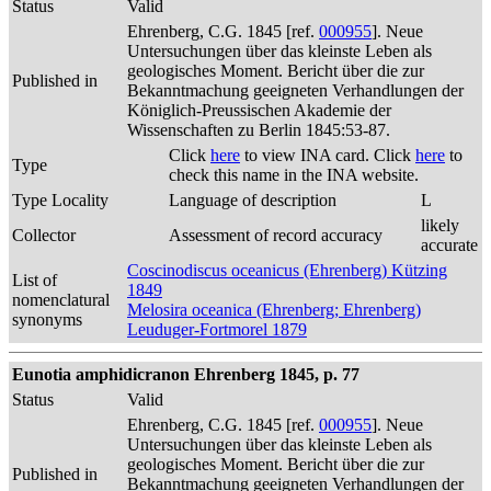
Status
Valid
Ehrenberg, C.G. 1845 [ref.
000955
]. Neue
Untersuchungen über das kleinste Leben als
geologisches Moment. Bericht über die zur
Published in
Bekanntmachung geeigneten Verhandlungen der
Königlich-Preussischen Akademie der
Wissenschaften zu Berlin 1845:53-87.
Click
here
to view INA card. Click
here
to
Type
check this name in the INA website.
Type Locality
Language of description
L
likely
Collector
Assessment of record accuracy
accurate
Coscinodiscus oceanicus (Ehrenberg) Kützing
List of
1849
nomenclatural
Melosira oceanica (Ehrenberg; Ehrenberg)
synonyms
Leuduger-Fortmorel 1879
Eunotia amphidicranon Ehrenberg 1845, p. 77
Status
Valid
Ehrenberg, C.G. 1845 [ref.
000955
]. Neue
Untersuchungen über das kleinste Leben als
geologisches Moment. Bericht über die zur
Published in
Bekanntmachung geeigneten Verhandlungen der