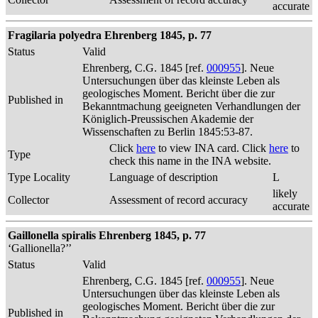
accurate
Fragilaria polyedra Ehrenberg 1845, p. 77
Status
Valid
Ehrenberg, C.G. 1845 [ref.
000955
]. Neue
Untersuchungen über das kleinste Leben als
geologisches Moment. Bericht über die zur
Published in
Bekanntmachung geeigneten Verhandlungen der
Königlich-Preussischen Akademie der
Wissenschaften zu Berlin 1845:53-87.
Click
here
to view INA card. Click
here
to
Type
check this name in the INA website.
Type Locality
Language of description
L
likely
Collector
Assessment of record accuracy
accurate
Gaillonella spiralis Ehrenberg 1845, p. 77
‘Gallionella?’’
Status
Valid
Ehrenberg, C.G. 1845 [ref.
000955
]. Neue
Untersuchungen über das kleinste Leben als
geologisches Moment. Bericht über die zur
Published in