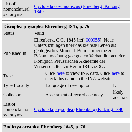
List of
Cyclotella coscinodiscus (Ehrenberg) Kützing
nomenclatural
1849
synonyms
Discoplea physoplea Ehrenberg 1845, p. 76
Status
Valid
Ehrenberg, C.G. 1845 [ref.
000955
]. Neue
Untersuchungen über das kleinste Leben als
geologisches Moment. Bericht über die zur
Published in
Bekanntmachung geeigneten Verhandlungen der
Königlich-Preussischen Akademie der
Wissenschaften zu Berlin 1845:53-87.
Click
here
to view INA card. Click
here
to
Type
check this name in the INA website.
Type Locality
Language of description
L
likely
Collector
Assessment of record accuracy
accurate
List of
nomenclatural
Cyclotella physoplea (Ehrenberg) Kützing 1849
synonyms
Endictya oceanica Ehrenberg 1845, p. 76