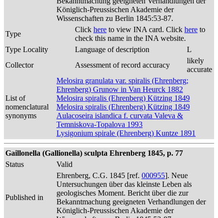
Bekanntmachung geeigneten Verhandlungen der
Königlich-Preussischen Akademie der
Wissenschaften zu Berlin 1845:53-87.
Click
here
to view INA card. Click
here
to
Type
check this name in the INA website.
Type Locality
Language of description
L
likely
Collector
Assessment of record accuracy
accurate
Melosira granulata var. spiralis (Ehrenberg;
Ehrenberg) Grunow in Van Heurck 1882
List of
Melosira spiralis (Ehrenberg) Kützing 1849
nomenclatural
Melosira spiralis (Ehrenberg) Kützing 1849
synonyms
Aulacoseira islandica f. curvata Valeva &
Temniskova-Topalova 1993
Lysigonium spirale (Ehrenberg) Kuntze 1891
Gaillonella (Gallionella) sculpta Ehrenberg 1845, p. 77
Status
Valid
Ehrenberg, C.G. 1845 [ref.
000955
]. Neue
Untersuchungen über das kleinste Leben als
geologisches Moment. Bericht über die zur
Published in
Bekanntmachung geeigneten Verhandlungen der
Königlich-Preussischen Akademie der