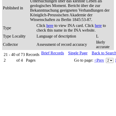
Untersuchungen über das kleinste Leben als
geologisches Moment. Bericht über die zur
Published in
Bekanntmachung geeigneten Verhandlungen der
Königlich-Preussischen Akademie der
Wissenschaften zu Berlin 1845:53-87.
Click
here
to view INA card. Click
here
to
Type
check this name in the INA website.
Type Locality
Language of description
L
likely
Collector
Assessment of record accuracy
accurate
Brief Records
Single Page
Back to Searc
21 - 40
of
73
Records
2
of
4
Pages
Go to page:
<Prev