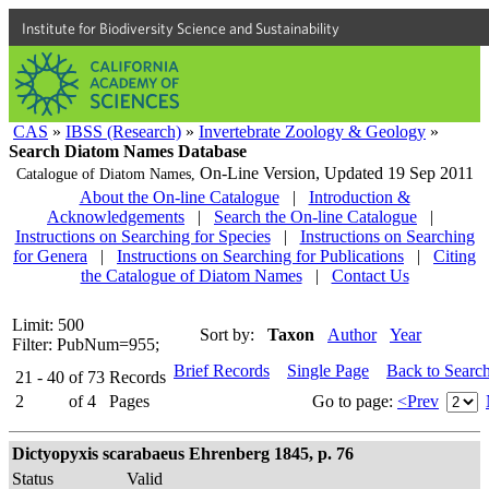
Institute for Biodiversity Science and Sustainability
CAS
»
IBSS (Research)
»
Invertebrate Zoology & Geology
»
Search Diatom Names Database
On-Line Version,
Updated 19 Sep 2011
Catalogue of Diatom Names,
About the On-line Catalogue
|
Introduction &
Acknowledgements
|
Search the On-line Catalogue
|
Instructions on Searching for Species
|
Instructions on Searching
for Genera
|
Instructions on Searching for Publications
|
Citing
the Catalogue of Diatom Names
|
Contact Us
Limit: 500
Sort by:
Taxon
Author
Year
Filter: PubNum=955;
Brief Records
Single Page
Back to Searc
21 - 40
of
73
Records
2
of
4
Pages
Go to page:
<Prev
Dictyopyxis scarabaeus Ehrenberg 1845, p. 76
Status
Valid