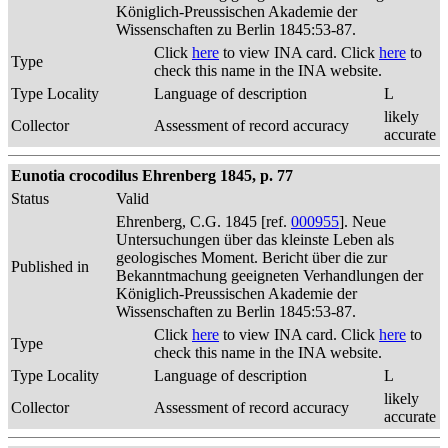
Königlich-Preussischen Akademie der
Wissenschaften zu Berlin 1845:53-87.
Click
here
to view INA card. Click
here
to
Type
check this name in the INA website.
Type Locality
Language of description
L
likely
Collector
Assessment of record accuracy
accurate
Eunotia crocodilus Ehrenberg 1845, p. 77
Status
Valid
Ehrenberg, C.G. 1845 [ref.
000955
]. Neue
Untersuchungen über das kleinste Leben als
geologisches Moment. Bericht über die zur
Published in
Bekanntmachung geeigneten Verhandlungen der
Königlich-Preussischen Akademie der
Wissenschaften zu Berlin 1845:53-87.
Click
here
to view INA card. Click
here
to
Type
check this name in the INA website.
Type Locality
Language of description
L
likely
Collector
Assessment of record accuracy
accurate