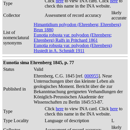
Click
here
to view INA card. Click
here
to
Type
check this name in the INA website.
likely
Collector
Assessment of record accuracy
accurate
Himantidium polyodon (Ehrenberg; Ehrenberg)
Brun 1880
List of
Eunotia robusta var. polyodon (Ehrenberg;
nomenclatural
Ehrenberg) Ralfs in Pritchard 1861
synonyms
Eunotia robusta var. polyodon (Ehrenberg)
Hustedt in A. Schmidt 1911
Eunotia sima Ehrenberg 1845, p. 77
Status
Valid
Ehrenberg, C.G. 1845 [ref.
000955
]. Neue
Untersuchungen über das kleinste Leben als
geologisches Moment. Bericht über die zur
Published in
Bekanntmachung geeigneten Verhandlungen der
Königlich-Preussischen Akademie der
Wissenschaften zu Berlin 1845:53-87.
Click
here
to view INA card. Click
here
to
Type
check this name in the INA website.
Type Locality
Language of description
L
likely
Collector
Assessment of record accuracy