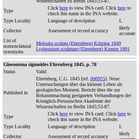
Wissenschaften zu Berlin 1845:53-87.
Click
here
to view INA card. Click
here
to
Type
check this name in the INA website.
Type Locality
Language of description
L
likely
Collector
Assessment of record accuracy
accurate
List of
Melosira sculpta (Ehrenberg) Kützing 1849
nomenclatural
Lysigonium sculptum (Ehrenberg) Kuntze 1891
synonyms
Gloeonema sigmoides Ehrenberg 1845, p. 78
Status
Valid
Ehrenberg, C.G. 1845 [ref.
000955
]. Neue
Untersuchungen über das kleinste Leben als
geologisches Moment. Bericht über die zur
Published in
Bekanntmachung geeigneten Verhandlungen der
Königlich-Preussischen Akademie der
Wissenschaften zu Berlin 1845:53-87.
Click
here
to view INA card. Click
here
to
Type
check this name in the INA website.
Type Locality
Language of description
L
likely
Collector
Assessment of record accuracy