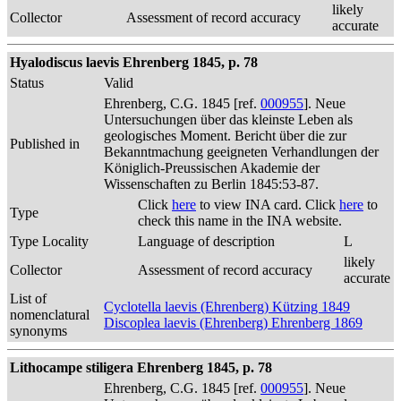
likely
Collector
Assessment of record accuracy
accurate
Hyalodiscus laevis Ehrenberg 1845, p. 78
Status
Valid
Ehrenberg, C.G. 1845 [ref.
000955
]. Neue
Untersuchungen über das kleinste Leben als
geologisches Moment. Bericht über die zur
Published in
Bekanntmachung geeigneten Verhandlungen der
Königlich-Preussischen Akademie der
Wissenschaften zu Berlin 1845:53-87.
Click
here
to view INA card. Click
here
to
Type
check this name in the INA website.
Type Locality
Language of description
L
likely
Collector
Assessment of record accuracy
accurate
List of
Cyclotella laevis (Ehrenberg) Kützing 1849
nomenclatural
Discoplea laevis (Ehrenberg) Ehrenberg 1869
synonyms
Lithocampe stiligera Ehrenberg 1845, p. 78
Ehrenberg, C.G. 1845 [ref.
000955
]. Neue