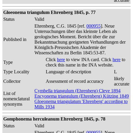
accurate
Gloeonema triangulum Ehrenberg 1845, p. 77
Status
Valid
Ehrenberg, C.G. 1845 [ref.
000955
]. Neue
Untersuchungen über das kleinste Leben als
geologisches Moment. Bericht über die zur
Published in
Bekanntmachung geeigneten Verhandlungen der
Königlich-Preussischen Akademie der
Wissenschaften zu Berlin 1845:53-87.
Click
here
to view INA card. Click
here
to
Type
check this name in the INA website.
Type Locality
Language of description
L
likely
Collector
Assessment of record accuracy
accurate
Cymbella triangulum (Ehrenberg) Cleve 1894
List of
Encyonema triangulum (Ehrenberg) Kützing 1849
nomenclatural
Gloeonema triangulatum 'Ehrenberg' according to
synonyms
Mills 1934
Gomphonema herculeanum Ehrenberg 1845, p. 78
Status
Valid
Ehrenberg, C.G. 1845 [ref.
000955
]. Neue