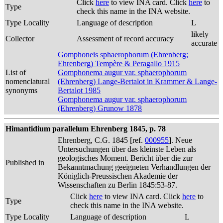
Click
here
to view INA card. Click
here
to
Type
check this name in the INA website.
Type Locality
Language of description
L
likely
Collector
Assessment of record accuracy
accurate
Gomphoneis sphaerophorum (Ehrenberg;
Ehrenberg) Tempère & Peragallo 1915
List of
Gomphonema augur var. sphaerophorum
nomenclatural
(Ehrenberg) Lange-Bertalot in Krammer & Lange-
synonyms
Bertalot 1985
Gomphonema augur var. sphaerophorum
(Ehrenberg) Grunow 1878
Himantidium parallelum Ehrenberg 1845, p. 78
Ehrenberg, C.G. 1845 [ref.
000955
]. Neue
Untersuchungen über das kleinste Leben als
geologisches Moment. Bericht über die zur
Published in
Bekanntmachung geeigneten Verhandlungen der
Königlich-Preussischen Akademie der
Wissenschaften zu Berlin 1845:53-87.
Click
here
to view INA card. Click
here
to
Type
check this name in the INA website.
Type Locality
Language of description
L