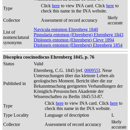
Click
here
to view INA card. Click
here
to
Type
check this name in the INA website.
likely
Collector
Assessment of record accuracy
accurate
Navicula entomon Ehrenberg 1840
List of
Pinnularia entomon (Ehrenberg) Ehrenberg 1843
nomenclatural
Diploneis entomon (Ehrenberg) Cleve 1894
synonyms
Diploneis entomon (Ehrenberg) Ehrenberg 1854
Discoplea coscinodiscus Ehrenberg 1845, p. 76
Status
Valid
Ehrenberg, C.G. 1845 [ref.
000955
]. Neue
Untersuchungen über das kleinste Leben als
geologisches Moment. Bericht über die zur
Published in
Bekanntmachung geeigneten Verhandlungen der
Königlich-Preussischen Akademie der
Wissenschaften zu Berlin 1845:53-87.
Click
here
to view INA card. Click
here
to
Type
check this name in the INA website.
Type Locality
Language of description
L
likely
Collector
Assessment of record accuracy
accurate