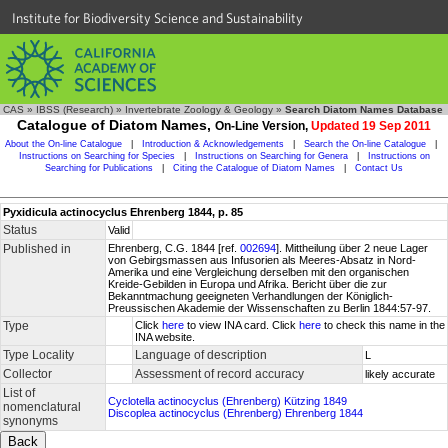
Institute for Biodiversity Science and Sustainability
CAS
»
IBSS (Research)
»
Invertebrate Zoology & Geology
»
Search Diatom Names Database
Catalogue of Diatom Names,
On-Line Version,
Updated 19 Sep 2011
About the On-line Catalogue
|
Introduction & Acknowledgements
|
Search the On-line Catalogue
|
Instructions on Searching for Species
|
Instructions on Searching for Genera
|
Instructions on
Searching for Publications
|
Citing the Catalogue of Diatom Names
|
Contact Us
Pyxidicula actinocyclus Ehrenberg 1844, p. 85
Status
Valid
Published in
Ehrenberg, C.G. 1844 [ref.
002694
]. Mittheilung über 2 neue Lager
von Gebirgsmassen aus Infusorien als Meeres-Absatz in Nord-
Amerika und eine Vergleichung derselben mit den organischen
Kreide-Gebilden in Europa und Afrika. Bericht über die zur
Bekanntmachung geeigneten Verhandlungen der Königlich-
Preussischen Akademie der Wissenschaften zu Berlin 1844:57-97.
Type
Click
here
to view INA card. Click
here
to check this name in the
INA website.
Type Locality
Language of description
L
Collector
Assessment of record accuracy
likely accurate
List of
Cyclotella actinocyclus (Ehrenberg) Kützing 1849
nomenclatural
Discoplea actinocyclus (Ehrenberg) Ehrenberg 1844
synonyms