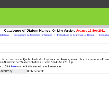
Catalogue of Diatom Names,
On-Line Version,
Updated 19 Sep 2011
Catalogue
|
Instructions on Searching for Species
|
Instructions on Searching for Genera
|
Instructi
en Lebensformen im Quellenlande des Euphrats und Araxes, so wie über eine an neuen Formen
n Akademie der Wissenschaften zu Berlin 1844:253-275, 1 pl.
ard. Click
here
to check this name in the INA website.
 accuracy
likely accurate