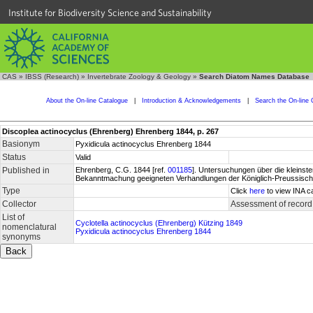
Institute for Biodiversity Science and Sustainability
CAS
»
IBSS (Research)
»
Invertebrate Zoology & Geology
»
Search Diatom Names Database
About the On-line Catalogue
|
Introduction & Acknowledgements
|
Search the On-line 
Discoplea actinocyclus (Ehrenberg) Ehrenberg 1844, p. 267
Basionym
Pyxidicula actinocyclus Ehrenberg 1844
Status
Valid
Published in
Ehrenberg, C.G. 1844 [ref.
001185
]. Untersuchungen über die kleinst
Bekanntmachung geeigneten Verhandlungen der Königlich-Preussische
Type
Click
here
to view INA c
Collector
Assessment of record
List of
Cyclotella actinocyclus (Ehrenberg) Kützing 1849
nomenclatural
Pyxidicula actinocyclus Ehrenberg 1844
synonyms