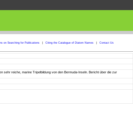
ons on Searching for Publications
|
Citing the Catalogue of Diatom Names
|
Contact Us
 sehr reiche, marine Tripelbildung von den Bermuda-Inseln. Bericht über die zur