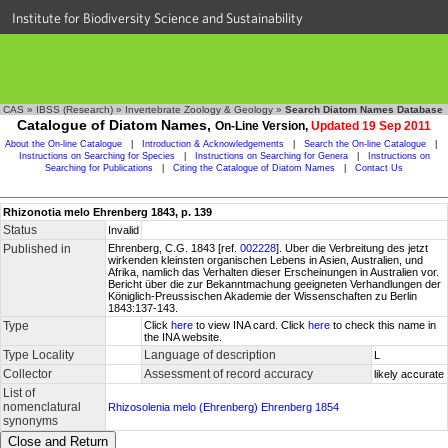
Institute for Biodiversity Science and Sustainability
CAS
»
IBSS (Research)
»
Invertebrate Zoology & Geology
»
Search Diatom Names Database
Catalogue of Diatom Names,
On-Line Version,
Updated 19 Sep 2011
About the On-line Catalogue
|
Introduction & Acknowledgements
|
Search the On-line Catalogue
|
Instructions on Searching for Species
|
Instructions on Searching for Genera
|
Instructions on
Searching for Publications
|
Citing the Catalogue of Diatom Names
|
Contact Us
Rhizonotia melo Ehrenberg 1843, p. 139
Status
Invalid
Published in
Ehrenberg, C.G. 1843 [ref.
002228
]. Uber die Verbreitung des jetzt
wirkenden kleinsten organischen Lebens in Asien, Australien, und
Afrika, namlich das Verhalten dieser Erscheinungen in Australien vor.
Bericht über die zur Bekanntmachung geeigneten Verhandlungen der
Königlich-Preussischen Akademie der Wissenschaften zu Berlin
1843:137-143.
Type
Click
here
to view INA card. Click
here
to check this name in
the INA website.
Type Locality
Language of description
L
Collector
Assessment of record accuracy
likely accurate
List of
nomenclatural
Rhizosolenia melo (Ehrenberg) Ehrenberg 1854
synonyms