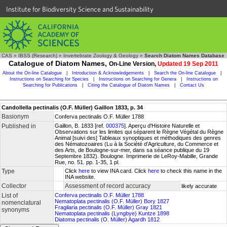
Institute for Biodiversity Science and Sustainability
CAS
»
IBSS (Research)
»
Invertebrate Zoology & Geology
»
Search Diatom Names Database
Catalogue of Diatom Names,
On-Line Version,
Updated 19 Sep 2011
About the On-line Catalogue
|
Introduction & Acknowledgements
|
Search the On-line Catalogue
|
Instructions on Searching for Species
|
Instructions on Searching for Genera
|
Instructions on
Searching for Publications
|
Citing the Catalogue of Diatom Names
|
Contact Us
Candollella pectinalis (O.F. Müller) Gaillon 1833, p. 34
Basionym
Conferva pectinalis O.F. Müller 1788
Published in
Gaillon, B. 1833 [ref.
000375
]. Aperçu d'Histoire Naturelle et
Observations sur les limites qui séparent le Règne Végétal du Règne
Animal [suivi des] Tableaux synoptiques et méthodiques des genres
des Nématozoaires (Lu à la Société d’Agriculture, du Commerce et
des Arts, de Boulogne-sur-mer, dans sa séance publique du 19
Septembre 1832). Boulogne. Imprimerie de LeRoy-Mabille, Grande
Rue, no. 51. pp. 1-35, 1 pl.
Type
Click
here
to view INA card. Click
here
to check this name in the
INA website.
Collector
Assessment of record accuracy
likely accurate
List of
Conferva pectinalis O.F. Müller 1788
Nematoplata pectinalis (O.F. Müller) Bory 1827
nomenclatural
Fragilaria pectinalis (O.F. Müller) Gray 1821
synonyms
Nematoplata pectinalis (Lyngbye) Kuntze 1898
Diatoma pectinalis (O. Müller) Agardh 1812