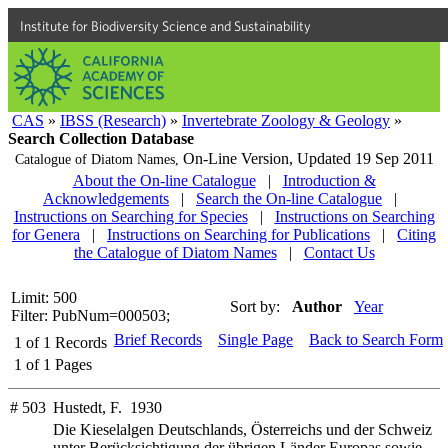
Institute for Biodiversity Science and Sustainability
CAS
»
IBSS (Research)
»
Invertebrate Zoology & Geology
»
Search Collection Database
On-Line Version,
Updated 19 Sep 2011
Catalogue of Diatom Names,
About the On-line Catalogue
|
Introduction &
Acknowledgements
|
Search the On-line Catalogue
|
Instructions on Searching for Species
|
Instructions on Searching
for Genera
|
Instructions on Searching for Publications
|
Citing
the Catalogue of Diatom Names
|
Contact Us
Limit: 500
Sort by:
Author
Year
Filter: PubNum=000503;
Brief Records
Single Page
Back to Search Form
1
of
1
Records
1
of
1
Pages
# 503
Hustedt, F. 1930
Die Kieselalgen Deutschlands, Österreichs und der Schweiz
unter Berücksichtigung der übrigen Länder Europas sowie