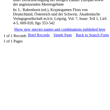
der angrenzenden Meeresgebiete
In: L. Rabenhorst (ed.), Kryptogamen Flora von
Deutschland, Österreich und der Schweiz. Akademische
Verlagsgesellschaft m.b.h. Leipzig, Vol: 7, Issue: Teil 1, Lief.
4-5, 609-920, figs 353-542
Show new species names and combinations published here
Brief Records
Single Page
Back to Search Form
1
of
1
Records
1
of
1
Pages