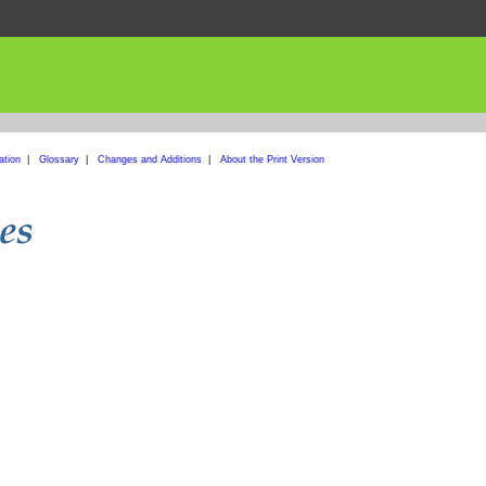
ation
|
Glossary
|
Changes and Additions
|
About the Print Version